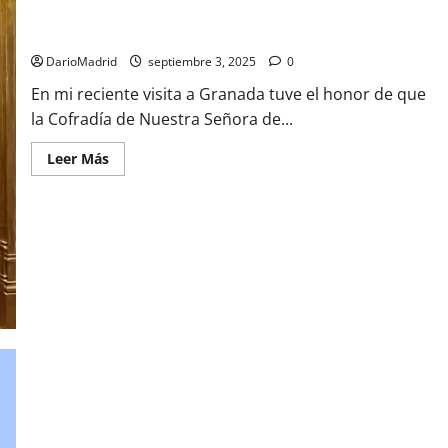
la historia de la cofradía de la Vírgen de Nuestra Señora de las
Angustias de granada
DarioMadrid
septiembre 3, 2025
0
En mi reciente visita a Granada tuve el honor de que
la Cofradía de Nuestra Señora de...
Leer
Leer Más
más
acerca
de
la
historia
de
la
cofradía
de
la
Vírgen
de
Nuestra
Señora
de
las
Angustias
de
granada