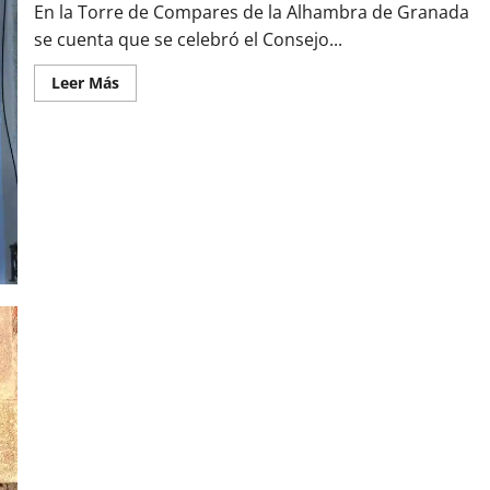
En la Torre de Compares de la Alhambra de Granada
se cuenta que se celebró el Consejo...
Leer
Leer Más
más
acerca
de
La
Torre
de
Comares
de
la
Alhambra
de
Granada
¿Saben que los restos del apóstol Santiago estuvieron
desaparecidos tres siglos en su Catedral debido a los