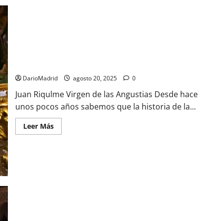
la
historia
Juan Riquelme, el hombre de raza negra que donó la imagen
de la Virgen de las Angustias de Granada
DarioMadrid
agosto 20, 2025
0
Juan Riqulme Virgen de las Angustias Desde hace
unos pocos años sabemos que la historia de la...
Leer
Leer Más
más
acerca
de
Juan
Riquelme,
el
hombre
de
raza
negra
que
donó
la