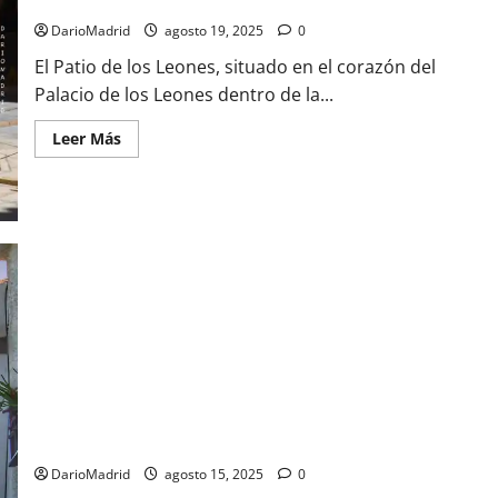
El Patio de los Leones de la Alhambra: joya del arte nazarí
imagen
de
DarioMadrid
agosto 19, 2025
0
la
Virgen
El Patio de los Leones, situado en el corazón del
de
las
Palacio de los Leones dentro de la...
Angustias
de
Granada
Leer
Leer Más
más
acerca
de
El
Patio
de
los
Leones
de
la
Alhambra:
joya
del
arte
nazarí
La Torre de Comares de la Alhambra de Granada
DarioMadrid
agosto 15, 2025
0