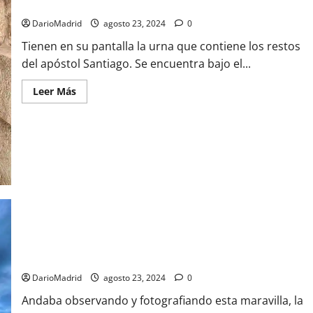
ingleses?
DarioMadrid
agosto 23, 2024
0
Tienen en su pantalla la urna que contiene los restos
del apóstol Santiago. Se encuentra bajo el...
Leer
Leer Más
más
acerca
de
¿Saben
que
los
restos
del
apóstol
Santiago
estuvieron
desaparecidos
tres
siglos
en
La Fachada del Obradoiro de la Catedral de Santiago de
su
Catedral
Compostela
debido
a
DarioMadrid
agosto 23, 2024
0
los
ingleses?
Andaba observando y fotografiando esta maravilla, la