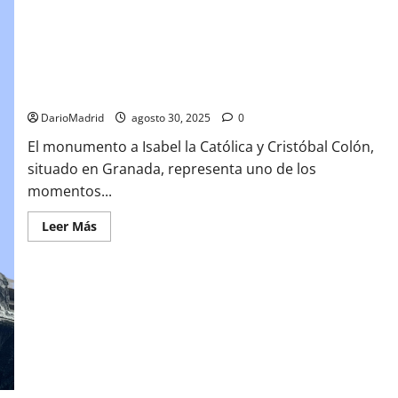
Isabel la Católica y Cristóbal Colón: el encuentro que cambió
la historia
DarioMadrid
agosto 30, 2025
0
El monumento a Isabel la Católica y Cristóbal Colón,
situado en Granada, representa uno de los
momentos...
Leer
Leer Más
más
acerca
de
Isabel
la
Católica
y
Cristóbal
Colón:
el
encuentro
que
cambió