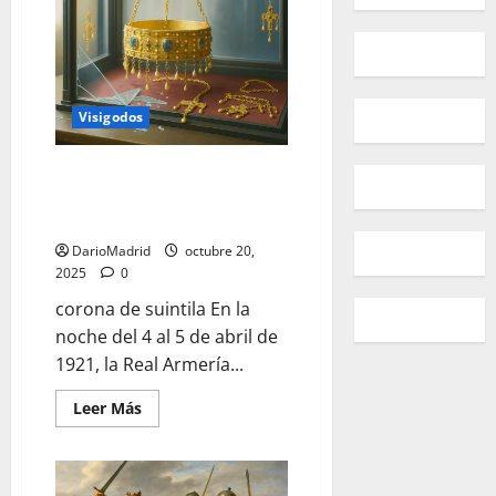
qué
consiste
la
polémica
sobre
las
noventa
Visigodos
monedas
de
oro
del
La corona de Suintila y el
Tesoro
enigma del robo de la Real
de
recópolis?
Armería del Palacio Real
DarioMadrid
octubre 20,
2025
0
corona de suintila En la
noche del 4 al 5 de abril de
1921, la Real Armería...
Leer
Leer Más
más
acerca
de
La
corona