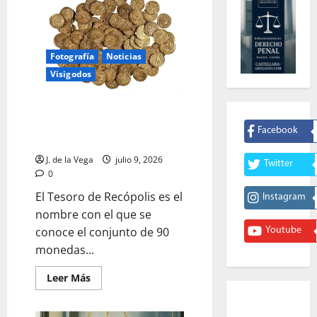
Fotografía
Noticias
Visigodos
¿En qué consiste la polémica
sobre las noventa monedas de
Facebook
oro del Tesoro de recópolis?
J. de la Vega
julio 9, 2026
Twitter
0
El Tesoro de Recópolis es el
Instagram
nombre con el que se
conoce el conjunto de 90
Youtube
monedas...
Leer
Leer Más
más
acerca
de
¿En