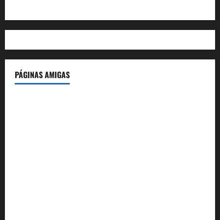
WordPress.org
PÁGINAS AMIGAS
IdeasyLetras.com
El Reto Histórico
DarioMadrid.com
LaGuerraCivil.es
HistoriasyEscritos.com
España al Día
Despidos-Laborales.com