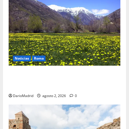
Noticias
Roma
Un campamento romano en la Cerdaña desvela el
último episodio bélico de la conquista del nordeste
de Hispania
DarioMadrid
agosto 2, 2026
0