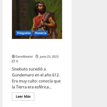
Recesvinto,
el
rey
que
promulgó
el
«Liber
Iudiciorum»
Visigodos
Historia
Sisebuto, el rey visigodo que
sabía que la Tierra era esférica
DarioMadrid
junio 23, 2023
0
Sisebuto sucedió a
Gundemaro en el año 612.
Era muy culto: conocía que
la Tierra era esférica...
Leer
Leer Más
más
acerca
de