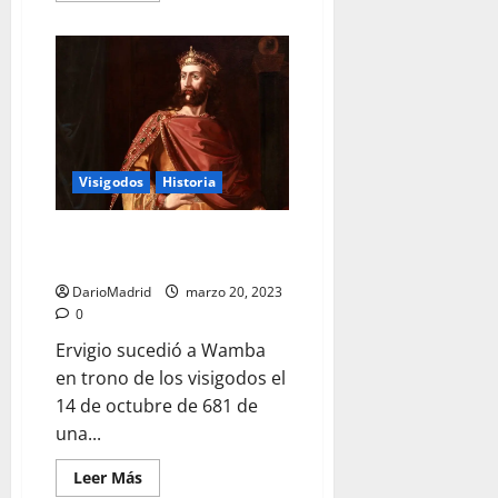
acerca
de
Égica,
el
sobrino
de
Wamba
que
quiso
vengar
a
Visigodos
Historia
su
tío
Ervigio, el rey visigodo que
accedió al poder con esparto
DarioMadrid
marzo 20, 2023
0
Ervigio sucedió a Wamba
en trono de los visigodos el
14 de octubre de 681 de
una...
Leer
Leer Más
más