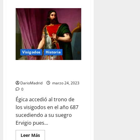
acerca
de
Witiza,
un
rey
joven
para
el
ocaso
del
reino
visigodo
Visigodos
Historia
Égica, el sobrino de Wamba que
quiso vengar a su tío
DarioMadrid
marzo 24, 2023
0
Égica accedió al trono de
los visigodos en el año 687
sucediendo a su suegro
Ervigio pues...
Leer
Leer Más
más