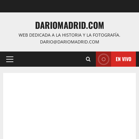
Saltar
al
contenido
DARIOMADRID.COM
WEB DEDICADA A LA HISTORIA Y LA FOTOGRAFÍA.
DARIO@DARIOMADRID.COM
EN VIVO
Menú
principal