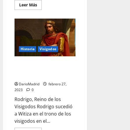
Leer
Leer Más
más
acerca
de
Wamba,
el
rey
visigodo
que
no
quería
reinar
Historia
Visigodos
Don Rodrigo y el fin del Reino
de los Visigodos en una batalla
que no tuvo lugar en Guadalete
DarioMadrid
febrero 27,
2023
0
Rodrigo, Reino de los
Visigodos Rodrigo sucedió
a Witiza en el trono de los
visigodos en el...