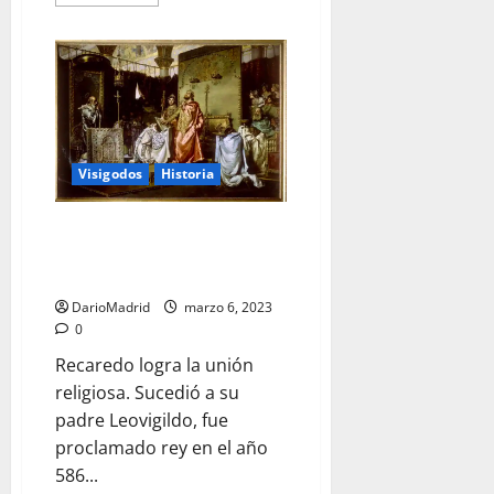
más
acerca
de
Sisenando,
un
rey
ilegítimo
que
sacralizó
la
monarquía
Visigodos
Historia
Recaredo logra la unión
religiosa en el Reino Visigodo
de Spania
DarioMadrid
marzo 6, 2023
0
Recaredo logra la unión
religiosa. Sucedió a su
padre Leovigildo, fue
proclamado rey en el año
586...