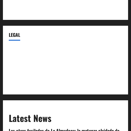
Castellana-Abogados.com
LEGAL
Privacy Policy
Terms of Service
Extra Crunch Terms
Code of Conduct
Latest News
Las otras fusiladas de La Almudena: la matanza olvidada de