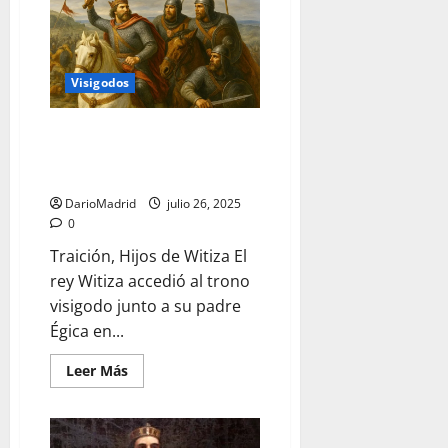
de
Suintila
y
el
enigma
del
Visigodos
robo
de
la
Real
La Traición de los hijos de Witiza
Armería
en la mal llamada Batalla de
del
Palacio
Guadalete
Real
DarioMadrid
julio 26, 2025
0
Traición, Hijos de Witiza El
rey Witiza accedió al trono
visigodo junto a su padre
Égica en...
Leer
Leer Más
más
acerca
de
La
Traición