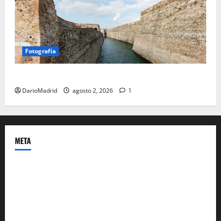
Fotografía
Ceuta romana: cuatro siglos bajo el águila de Roma
DarioMadrid
agosto 2, 2026
1
META
Acceder
Feed de entradas
Feed de comentarios