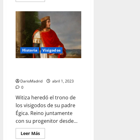
más
acerca
de
Agila
I,
el
rey
de
los
visigodos
que
sufrió
Historia
Visigodos
aquello
de
«quien
Witiza, un rey joven para el
a
hierro
ocaso del reino visigodo
mata
a
DarioMadrid
abril 1, 2023
hierro
0
muere»
Witiza heredó el trono de
los visigodos de su padre
Égica. Reino juntamente
con su progenitor desde...
Leer
Leer Más
más