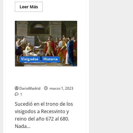
Leer
Leer Más
más
acerca
de
Recaredo
logra
la
unión
religiosa
en
el
Reino
Visigodo
Visigodos
Historia
de
Spania
Wamba, el rey visigodo que no
quería reinar
DarioMadrid
marzo 1, 2023
1
Sucedió en el trono de los
visigodos a Recesvinto y
reino del año 672 al 680.
Nada...