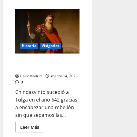
acerca
de
Ervigio,
el
rey
visigodo
que
accedió
al
poder
con
Historia
Visigodos
esparto
Chindasvinto, el terrible rey
anciano
DarioMadrid
marzo 14, 2023
0
Chindasvinto sucedió a
Tulga en el año 642 gracias
a encabezar una rebelión
sin que sepamos las...
Leer
Leer Más
más
acerca