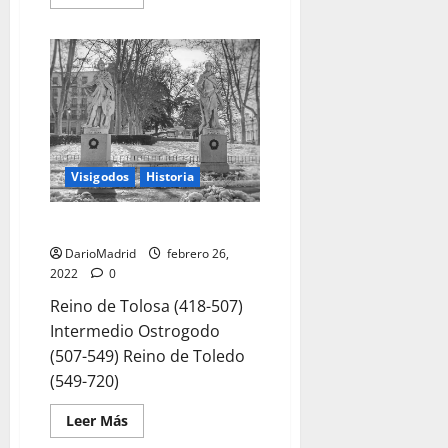
más
acerca
de
Leovigildo,
el
primer
rey
visigodo
hispano
Visigodos
Historia
La Lista de los Reyes Godos
DarioMadrid
febrero 26,
2022
0
Reino de Tolosa (418-507)
Intermedio Ostrogodo
(507-549) Reino de Toledo
(549-720)
Leer
Leer Más
más
acerca