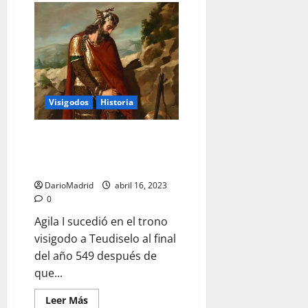
Sisebuto,
el
rey
visigodo
que
sabía
que
la
Tierra
era
Visigodos
Historia
esférica
Agila I, el rey de los visigodos
que sufrió aquello de «quien a
hierro mata a hierro muere»
DarioMadrid
abril 16, 2023
0
Agila I sucedió en el trono
visigodo a Teudiselo al final
del año 549 después de
que...
Leer
Leer Más