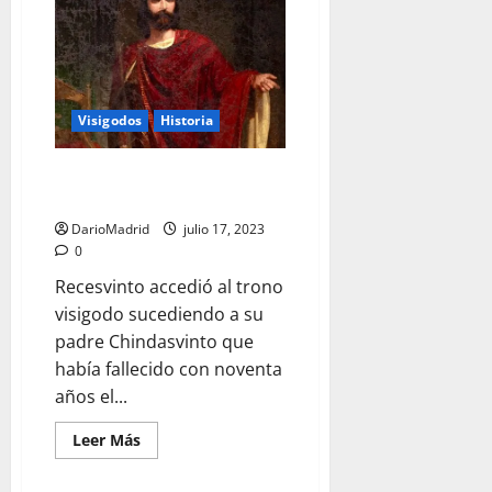
de
los
hijos
de
Witiza
en
la
mal
Visigodos
Historia
llamada
Batalla
de
Recesvinto, el rey que
Guadalete
promulgó el «Liber Iudiciorum»
DarioMadrid
julio 17, 2023
0
Recesvinto accedió al trono
visigodo sucediendo a su
padre Chindasvinto que
había fallecido con noventa
años el...
Leer
Leer Más
más
acerca
de