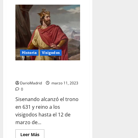
de
Chindasvinto,
el
terrible
rey
anciano
Historia
Visigodos
Sisenando, un rey ilegítimo que
sacralizó la monarquía
DarioMadrid
marzo 11, 2023
0
Sisenando alcanzó el trono
en 631 y reino a los
visigodos hasta el 12 de
marzo de...
Leer
Leer Más