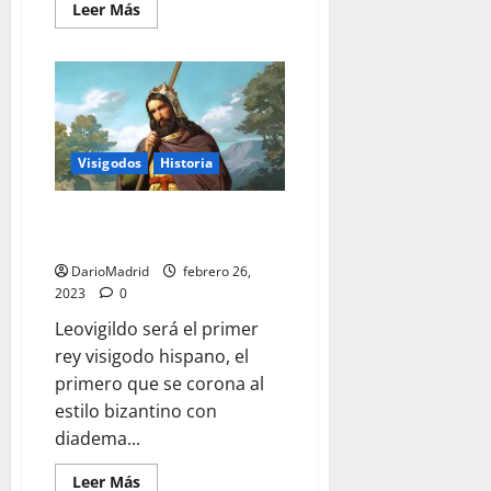
Leer
Leer Más
más
acerca
de
Don
Rodrigo
y
el
fin
del
Reino
Visigodos
Historia
de
los
Visigodos
Leovigildo, el primer rey
en
una
visigodo hispano
batalla
que
DarioMadrid
febrero 26,
no
2023
0
tuvo
lugar
Leovigildo será el primer
en
Guadalete
rey visigodo hispano, el
primero que se corona al
estilo bizantino con
diadema...
Leer
Leer Más