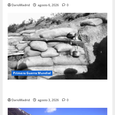
DarioMadrid
agosto 6, 2026
0
Primera Guerra Mundial
Fusiles de goteo (drip rifles): el truco de dos latas
de agua que engañó a al ejército turco
DarioMadrid
agosto 3, 2026
0