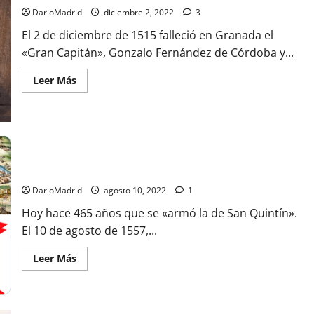
DarioMadrid
diciembre 2, 2022
3
El 2 de diciembre de 1515 falleció en Granada el
«Gran Capitán», Gonzalo Fernández de Córdoba y...
Leer
Leer Más
más
acerca
de
El
Gran
Capitán,
el
gran
estratega
10 de agosto de 1557, el día que se «armó la de San Quintín»
e
inspirador
DarioMadrid
agosto 10, 2022
1
de
la
Hoy hace 465 años que se «armó la de San Quintín».
táctica
empleada
El 10 de agosto de 1557,...
por
los
Tercios
Leer
Leer Más
Españoles
más
cuya
acerca
tumba
de
en
10
Granada
de