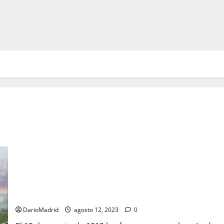
José Bonaparte, el hermano ladrón de Napoleón
DarioMadrid
agosto 12, 2023
0