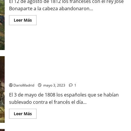
El 12 de agosto de 1812 los franceses con el rey José
Bonaparte a la cabeza abandonaron...
Leer
Leer Más
más
acerca
de
José
Bonaparte,
el
hermano
ladrón
de
Napoleón
Juan Suárez, el asturiano que logró escapar de los
fusilamientos del «3 de mayo» cuando ya estaba en el
paredón
DarioMadrid
mayo 3, 2023
1
El 3 de mayo de 1808 los españoles que se habían
sublevado contra el francés el día...
Leer
Leer Más
más
acerca
de
Juan