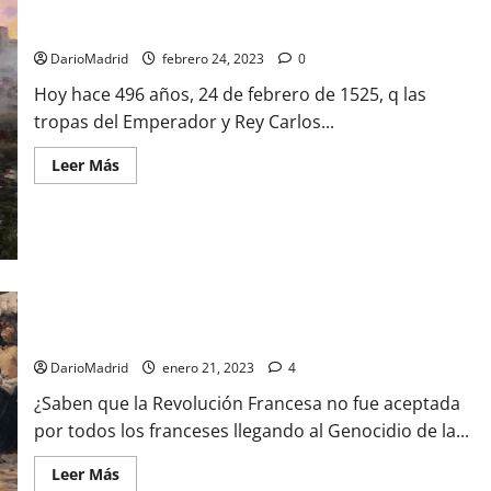
La Batalla de Pavía, la confirmación de la hegemonía de los
ejércitos españoles en los campos de batalla de Europa
DarioMadrid
febrero 24, 2023
0
Hoy hace 496 años, 24 de febrero de 1525, q las
tropas del Emperador y Rey Carlos...
Leer
Leer Más
más
acerca
de
La
Batalla
de
Pavía,
la
confirmación
El Genocidio de la Vendee, la represalia de la Revolución
de
la
Francesa contra los que pensaban diferente
hegemonía
de
DarioMadrid
enero 21, 2023
4
los
ejércitos
¿Saben que la Revolución Francesa no fue aceptada
españoles
en
por todos los franceses llegando al Genocidio de la...
los
campos
de
Leer
Leer Más
batalla
más