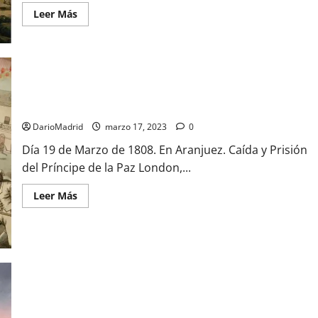
Leer
Leer Más
más
acerca
de
El
Dos
de
Mayo
de
1808,
El Motín de Aranjuez, el Principio del Fin
un
día
DarioMadrid
marzo 17, 2023
0
de
furia
Día 19 de Marzo de 1808. En Aranjuez. Caída y Prisión
contra
los
del Príncipe de la Paz London,...
invasores
franceses
en
Leer
Leer Más
Madrid
más
acerca
de
El
Motín
de
Aranjuez,
el
Principio
del
Fin