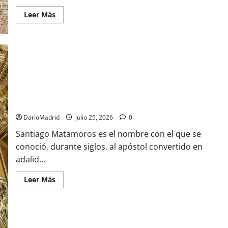
Leer
Leer Más
más
acerca
de
Ceuta
romana:
cuatro
siglos
bajo
el
águila
Santiago Matamoros: el nacimiento de un mito que forjó
de
Roma
ochocientos años de lucha contra el Islam
DarioMadrid
julio 25, 2026
0
Santiago Matamoros es el nombre con el que se
conoció, durante siglos, al apóstol convertido en
adalid...
Leer
Leer Más
más
acerca
de
Santiago
Matamoros:
el