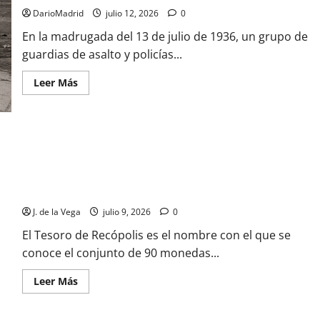
misterio
DarioMadrid
julio 12, 2026
0
de
la
En la madrugada del 13 de julio de 1936, un grupo de
muerte
de
guardias de asalto y policías...
dos
miembros
de
Leer
Leer Más
la
más
familia
acerca
Médici:
de
fue
13
malaria,
de
no
julio
veneno
de
1936:
la
¿En qué consiste la polémica sobre las noventa monedas de
madrugada
oro del Tesoro de recópolis?
en
que
policías
J. de la Vega
julio 9, 2026
0
de
izquierdas
El Tesoro de Recópolis es el nombre con el que se
asesinaron
conoce el conjunto de 90 monedas...
a
Calvo
Sotelo
Leer
Leer Más
más
acerca
de