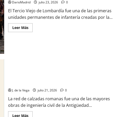
DarioMadrid
julio 23, 2026
0
de
un
El Tercio Viejo de Lombardía fue una de las primeras
niño
en
unidades permanentes de infantería creadas por la...
un
enterramiento
galo
Leer
Leer Más
del
más
centro
acerca
de
de
Francia
El
Tercio
Viejo
de
Lombardía:
la
más
veterana
de
las
Así se construían las calzadas romanas: las grandes vías de
tropas
españolas
Hispania, sus carros y los tramos que aún se conservan
en
Italia
J. de la Vega
julio 21, 2026
0
La red de calzadas romanas fue una de las mayores
obras de ingeniería civil de la Antigüedad...
Leer
Leer Más