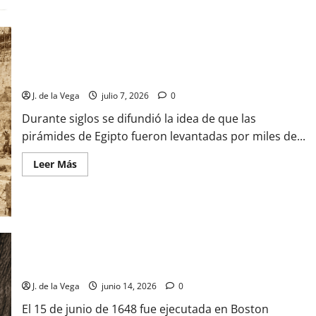
¿En
qué
consiste
la
polémica
sobre
las
noventa
Las pirámides de Egipto no fueron construidas por esclavos
monedas
de
J. de la Vega
julio 7, 2026
0
oro
del
Durante siglos se difundió la idea de que las
Tesoro
de
pirámides de Egipto fueron levantadas por miles de...
recópolis?
Leer
Leer Más
más
acerca
de
Las
pirámides
de
Egipto
no
Margaret Jones: la primera víctima de la caza de brujas en
fueron
construidas
Massachusetts
por
esclavos
J. de la Vega
junio 14, 2026
0
El 15 de junio de 1648 fue ejecutada en Boston