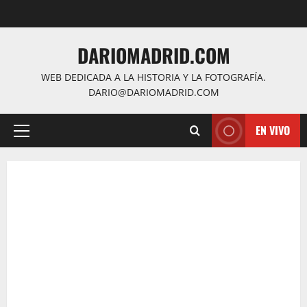
Saltar
al
contenido
DARIOMADRID.COM
WEB DEDICADA A LA HISTORIA Y LA FOTOGRAFÍA.
DARIO@DARIOMADRID.COM
EN VIVO
Menú
principal