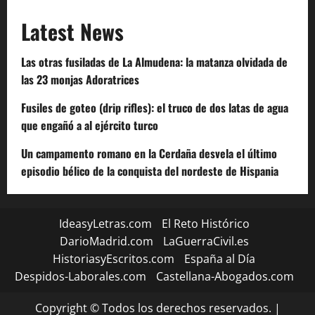
Latest News
Las otras fusiladas de La Almudena: la matanza olvidada de
las 23 monjas Adoratrices
Fusiles de goteo (drip rifles): el truco de dos latas de agua
que engañó a al ejército turco
Un campamento romano en la Cerdaña desvela el último
episodio bélico de la conquista del nordeste de Hispania
IdeasyLetras.com
El Reto Histórico
DarioMadrid.com
LaGuerraCivil.es
HistoriasyEscritos.com
España al Día
Despidos-Laborales.com
Castellana-Abogados.com
Copyright © Todos los derechos reservados.
|