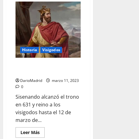
Chindasvinto,
el
terrible
rey
anciano
Historia
Visigodos
Sisenando, un rey ilegítimo que
sacralizó la monarquía
DarioMadrid
marzo 11, 2023
0
Sisenando alcanzó el trono
en 631 y reino a los
visigodos hasta el 12 de
marzo de...
Leer
Leer Más
más