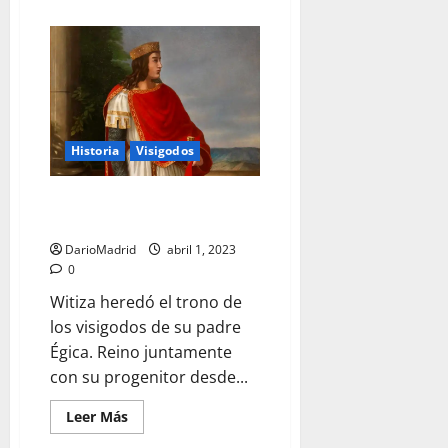
acerca
de
Sisebuto,
el
rey
visigodo
que
sabía
que
la
Tierra
Historia
Visigodos
era
esférica
Witiza, un rey joven para el
ocaso del reino visigodo
DarioMadrid
abril 1, 2023
0
Witiza heredó el trono de
los visigodos de su padre
Égica. Reino juntamente
con su progenitor desde...
Leer
Leer Más
más
acerca