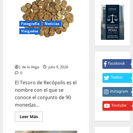
Fotografía
Noticias
Visigodos
¿En qué consiste la polémica
sobre las noventa monedas de
oro del Tesoro de recópolis?
Facebook
J. de la Vega
julio 9, 2026
0
Twitter
El Tesoro de Recópolis es el
nombre con el que se
Instagram
conoce el conjunto de 90
monedas...
Youtube
Leer
Leer Más
más
acerca
de
¿En