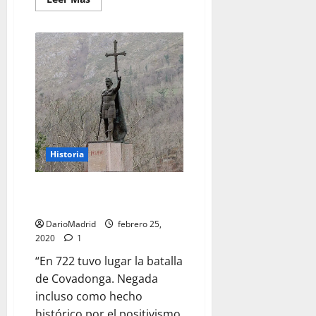
más
acerca
de
Don
Rodrigo
y
el
fin
del
Reino
de
los
Visigodos
en
una
Historia
batalla
que
no
tuvo
Pelayo y la Batalla de
lugar
Covadonga
en
Guadalete
DarioMadrid
febrero 25,
2020
1
“En 722 tuvo lugar la batalla
de Covadonga. Negada
incluso como hecho
histórico por el positivismo