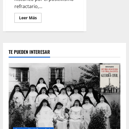
refractario,...
Leer
Leer Más
más
acerca
de
Pelayo
y
la
Batalla
de
TE PUEDEN INTERESAR
Covadonga