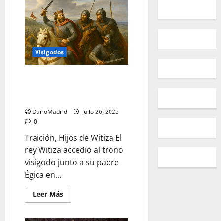
qué
consiste
la
polémica
sobre
las
noventa
Visigodos
monedas
de
oro
del
La Traición de los hijos de Witiza
Tesoro
en la mal llamada Batalla de
de
recópolis?
Guadalete
DarioMadrid
julio 26, 2025
0
Traición, Hijos de Witiza El
rey Witiza accedió al trono
visigodo junto a su padre
Égica en...
Leer
Leer Más
más
acerca
de