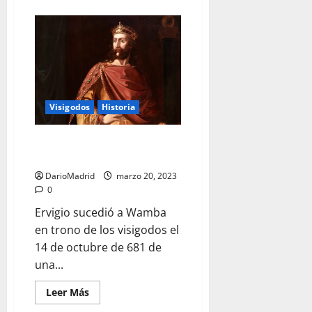
acerca
de
Égica,
el
sobrino
de
Wamba
que
quiso
vengar
a
Visigodos
Historia
su
tío
Ervigio, el rey visigodo que
accedió al poder con esparto
DarioMadrid
marzo 20, 2023
0
Ervigio sucedió a Wamba
en trono de los visigodos el
14 de octubre de 681 de
una...
Leer
Leer Más
más
acerca