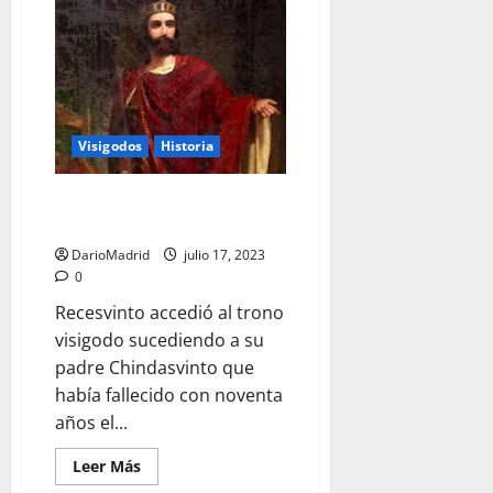
La
Traición
de
los
hijos
de
Witiza
en
la
mal
Visigodos
Historia
llamada
Batalla
de
Recesvinto, el rey que
Guadalete
promulgó el «Liber Iudiciorum»
DarioMadrid
julio 17, 2023
0
Recesvinto accedió al trono
visigodo sucediendo a su
padre Chindasvinto que
había fallecido con noventa
años el...
Leer
Leer Más
más