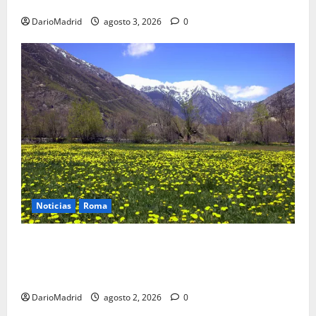
de agua que engañó a al ejército turco
DarioMadrid
agosto 3, 2026
0
Noticias
Roma
Un campamento romano en la Cerdaña desvela el
último episodio bélico de la conquista del nordeste
de Hispania
DarioMadrid
agosto 2, 2026
0