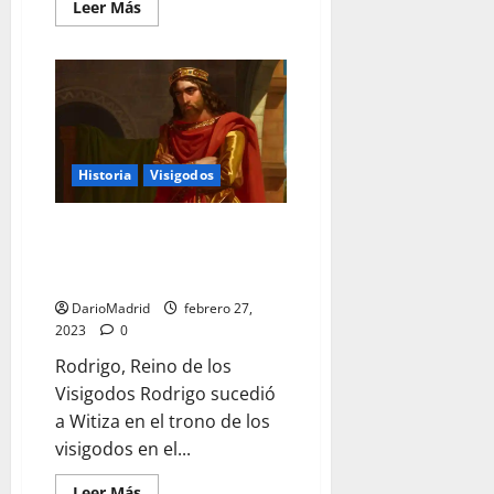
Leer
Leer Más
más
acerca
de
Wamba,
el
rey
visigodo
que
no
quería
reinar
Historia
Visigodos
Don Rodrigo y el fin del Reino
de los Visigodos en una batalla
que no tuvo lugar en Guadalete
DarioMadrid
febrero 27,
2023
0
Rodrigo, Reino de los
Visigodos Rodrigo sucedió
a Witiza en el trono de los
visigodos en el...
Leer
Leer Más