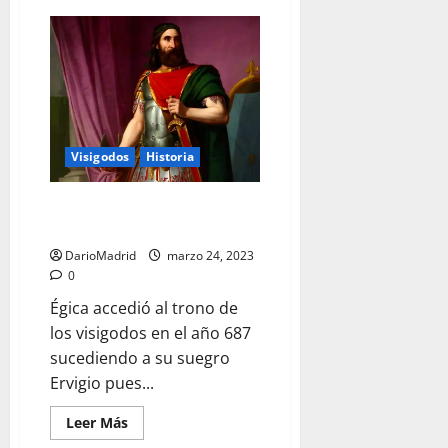
de
Witiza,
un
rey
joven
para
el
ocaso
del
reino
visigodo
Visigodos
Historia
Égica, el sobrino de Wamba que
quiso vengar a su tío
DarioMadrid
marzo 24, 2023
0
Égica accedió al trono de
los visigodos en el año 687
sucediendo a su suegro
Ervigio pues...
Leer
Leer Más
más