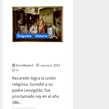
acerca
de
Sisenando,
un
rey
ilegítimo
que
sacralizó
la
monarquía
Visigodos
Historia
Recaredo logra la unión
religiosa en el Reino Visigodo
de Spania
DarioMadrid
marzo 6, 2023
0
Recaredo logra la unión
religiosa. Sucedió a su
padre Leovigildo, fue
proclamado rey en el año
586...