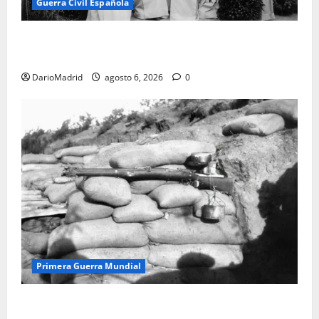
Guerra Civil Española
Las otras fusiladas de La Almudena: la matanza
olvidada de las 23 monjas Adoratrices
DarioMadrid
agosto 6, 2026
0
Primera Guerra Mundial
Fusiles de goteo (drip rifles): el truco de dos latas