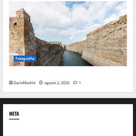
Fotografía
Ceuta romana: cuatro siglos bajo el águila de Roma
DarioMadrid
agosto 2, 2026
1
META
Acceder