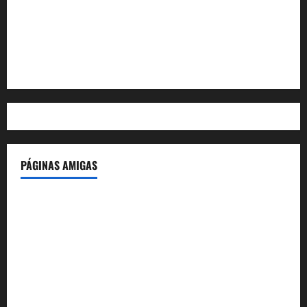
Feed de entradas
Feed de comentarios
WordPress.org
PÁGINAS AMIGAS
IdeasyLetras.com
El Reto Histórico
DarioMadrid.com
LaGuerraCivil.es