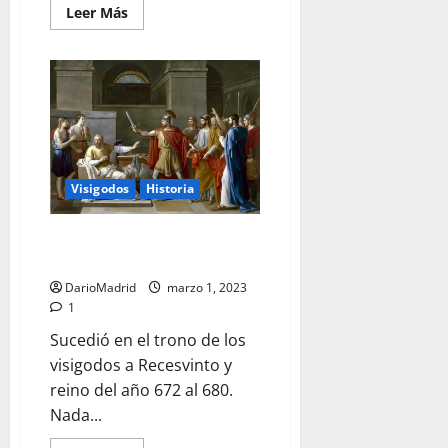
Leer
Leer Más
más
acerca
de
Recaredo
logra
la
unión
religiosa
en
el
Reino
Visigodo
Visigodos
Historia
de
Spania
Wamba, el rey visigodo que no
quería reinar
DarioMadrid
marzo 1, 2023
1
Sucedió en el trono de los
visigodos a Recesvinto y
reino del año 672 al 680.
Nada...