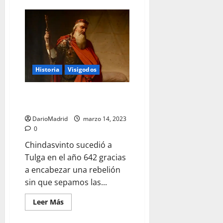
de
Ervigio,
el
rey
visigodo
que
accedió
al
poder
con
Historia
Visigodos
esparto
Chindasvinto, el terrible rey
anciano
DarioMadrid
marzo 14, 2023
0
Chindasvinto sucedió a
Tulga en el año 642 gracias
a encabezar una rebelión
sin que sepamos las...
Leer
Leer Más
más
acerca
de