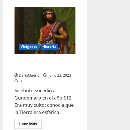
acerca
de
Recesvinto,
el
rey
que
promulgó
el
«Liber
Iudiciorum»
Visigodos
Historia
Sisebuto, el rey visigodo que
sabía que la Tierra era esférica
DarioMadrid
junio 23, 2023
0
Sisebuto sucedió a
Gundemaro en el año 612.
Era muy culto: conocía que
la Tierra era esférica...
Leer
Leer Más
más