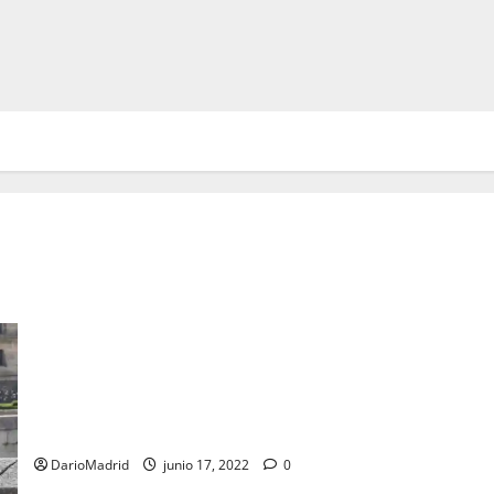
Artilleros de la Batería Real de la Guardia Real
DarioMadrid
junio 17, 2022
0