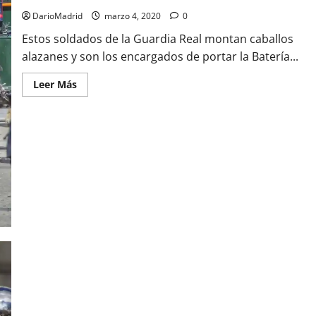
DarioMadrid
marzo 4, 2020
0
Estos soldados de la Guardia Real montan caballos
alazanes y son los encargados de portar la Batería...
Leer
Leer Más
más
acerca
de
Soldados
de
la
Batería
de
la
Guardia
Real
Director de la Unidad de Música de la Guardia Real de Madrid