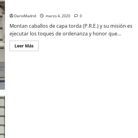
Soldados de la Banda de Clarines y Timbales
DarioMadrid
marzo 4, 2020
0
Montan caballos de capa torda (P.R.E.) y su misión es
ejecutar los toques de ordenanza y honor que...
Leer
Leer Más
más
acerca
de
Soldados
de
la
Banda
de
Clarines
y
Timbales