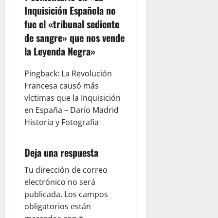
Inquisición Española no
i
fue el «tribunal sediento
ó
de sangre» que nos vende
la Leyenda Negra
»
n
Pingback:
La Revolución
d
Francesa causó más
e
víctimas que la Inquisición
en España – Darío Madrid
e
Historia y Fotografía
n
Deja una respuesta
t
Tu dirección de correo
r
electrónico no será
publicada.
Los campos
a
obligatorios están