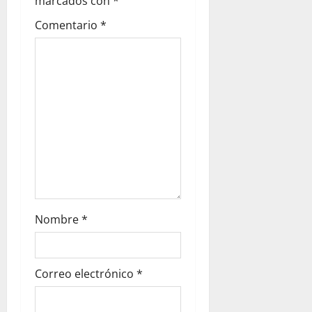
d
marcados con
*
Comentario
*
a
s
Nombre
*
Correo electrónico
*