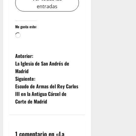
entradas
Me gusta esto:
Cargando...
N
Anterior:
La Iglesia de San Andrés de
a
Madrid
Siguiente:
v
Escudo de Armas del Rey Carlos
e
III en la Antigua Cárcel de
Corte de Madrid
g
a
c
1 comentario en «
La