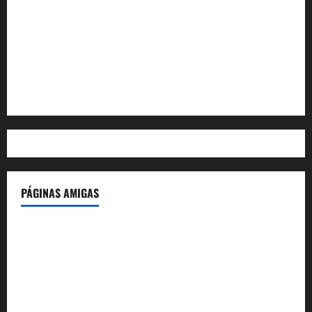
Acceder
Feed de entradas
Feed de comentarios
WordPress.org
PÁGINAS AMIGAS
IdeasyLetras.com
El Reto Histórico
DarioMadrid.com
LaGuerraCivil.es