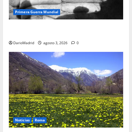
Primera Guerra Mundial
Fusiles de goteo (drip rifles): el truco de dos latas
de agua que engañó a al ejército turco
DarioMadrid
agosto 3, 2026
0
Noticias
Roma