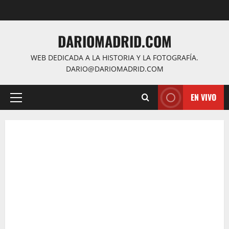
Saltar
al
contenido
DARIOMADRID.COM
WEB DEDICADA A LA HISTORIA Y LA FOTOGRAFÍA.
DARIO@DARIOMADRID.COM
EN VIVO
Menú
principal