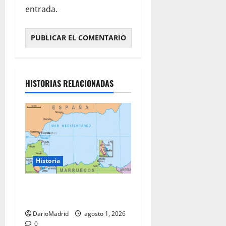
entrada.
HISTORIAS RELACIONADAS
Historia
Ceuta y Melilla: cinco siglos
de soberanía, no una colonia
DarioMadrid
agosto 1, 2026
0