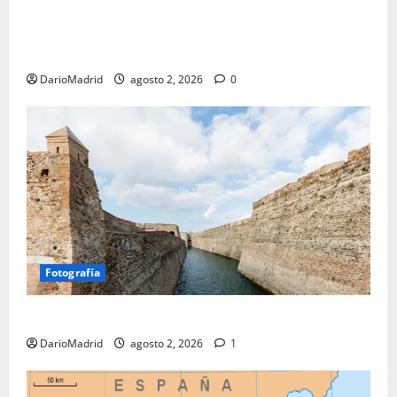
Un campamento romano en la Cerdaña desvela el
último episodio bélico de la conquista del nordeste
de Hispania
DarioMadrid
agosto 2, 2026
0
Fotografía
Ceuta romana: cuatro siglos bajo el águila de Roma
DarioMadrid
agosto 2, 2026
1