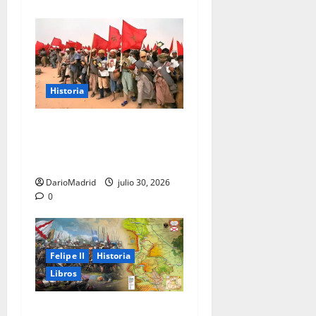
Historia
La Marcha Verde: 350.000
civiles para anexionarse del
Sahara Occidental
DarioMadrid
julio 30, 2026
0
Felipe II
Historia
Libros
El Camino Español: la