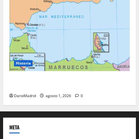
Historia
Ceuta y Melilla: cinco siglos de soberanía, no una
colonia
DarioMadrid
agosto 1, 2026
0
META