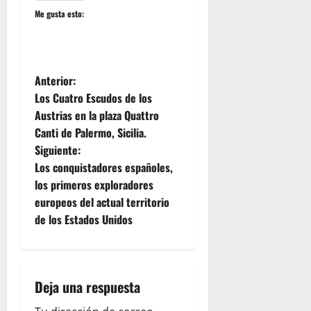
Me gusta esto:
N
Anterior:
Los Cuatro Escudos de los
a
Austrias en la plaza Quattro
Canti de Palermo, Sicilia.
v
Siguiente:
e
Los conquistadores españoles,
los primeros exploradores
g
europeos del actual territorio
de los Estados Unidos
a
c
i
Deja una respuesta