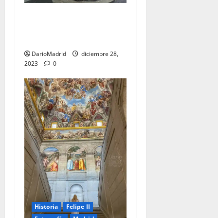
El Panteón de Infantes del
Monasterio de San Lorenzo
de El Escorial
DarioMadrid
diciembre 28,
2023
0
Historia
Felipe II