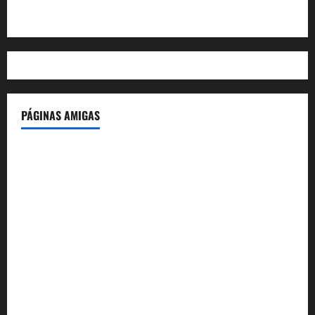
WordPress.org
PÁGINAS AMIGAS
IdeasyLetras.com
El Reto Histórico
DarioMadrid.com
LaGuerraCivil.es
HistoriasyEscritos.com
España al Día