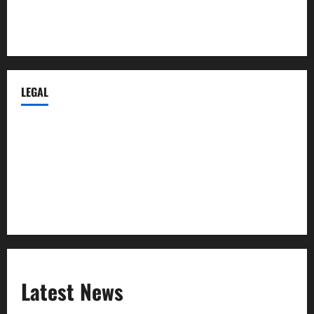
Despidos-Laborales.com
Castellana-Abogados.com
LEGAL
Privacy Policy
Terms of Service
Extra Crunch Terms
Code of Conduct
Latest News