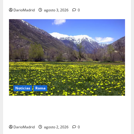
de agua que engañó a al ejército turco
DarioMadrid
agosto 3, 2026
0
Noticias
Roma
Un campamento romano en la Cerdaña desvela el
último episodio bélico de la conquista del nordeste
de Hispania
DarioMadrid
agosto 2, 2026
0