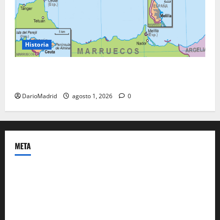
Historia
Ceuta y Melilla: cinco siglos de soberanía, no una
colonia
DarioMadrid
agosto 1, 2026
0
META
Acceder
Feed de entradas
Feed de comentarios