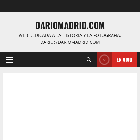
Saltar
al
contenido
DARIOMADRID.COM
WEB DEDICADA A LA HISTORIA Y LA FOTOGRAFÍA.
DARIO@DARIOMADRID.COM
EN VIVO
Menú
principal