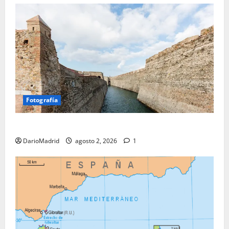
Fotografía
Ceuta romana: cuatro siglos bajo el águila de Roma
DarioMadrid
agosto 2, 2026
1