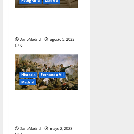
Fotografía
Madrid
Escalera principal del
Monasterio de San Lorenzo
de El Escorial
DarioMadrid
agosto 5, 2023
0
Historia
Fernando VII
Madrid
El Dos de Mayo de 1808, un
día de furia contra los
invasores franceses en
Madrid
DarioMadrid
mayo 2, 2023