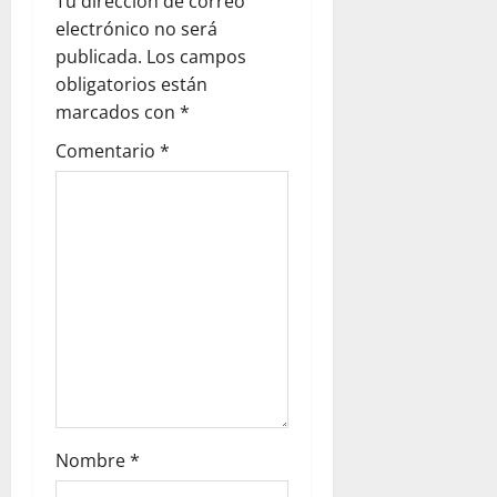
ó
Tu dirección de correo
electrónico no será
n
publicada.
Los campos
obligatorios están
d
marcados con
*
e
Comentario
*
e
n
t
r
a
d
Nombre
*
a