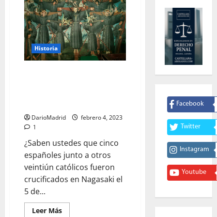
Historia
Los veintiséis mártires
católicos crucificados en
Nagasaki el 5 de febrero de
1597
Facebook
DarioMadrid
febrero 4, 2023
Twitter
1
¿Saben ustedes que cinco
Instagram
españoles junto a otros
veintiún católicos fueron
Youtube
crucificados en Nagasaki el
5 de...
Leer
Leer Más
más