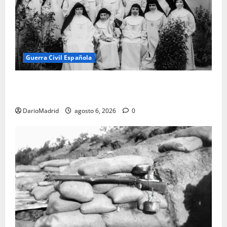
Guerra Civil Española
Las otras fusiladas de La Almudena: la matanza
olvidada de las 23 monjas Adoratrices
DarioMadrid
agosto 6, 2026
0