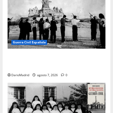
Guerra Civil Española
El día que «fusilaron» al Sagrado Corazón de Jesús:
la destrucción del monumento del Cerro de los
Ángeles
DarioMadrid
agosto 7, 2026
0