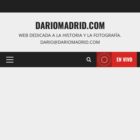
Saltar
al
contenido
DARIOMADRID.COM
WEB DEDICADA A LA HISTORIA Y LA FOTOGRAFÍA.
DARIO@DARIOMADRID.COM
EN VIVO
Menú
principal