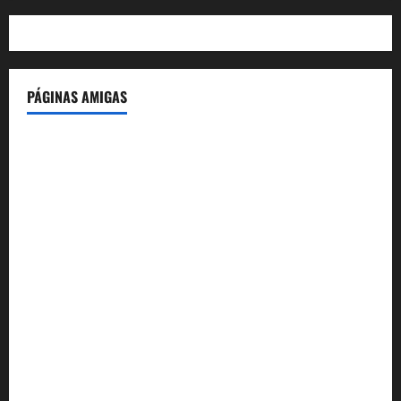
PÁGINAS AMIGAS
IdeasyLetras.com
El Reto Histórico
DarioMadrid.com
LaGuerraCivil.es
HistoriasyEscritos.com
España al Día
Despidos-Laborales.com
Castellana-Abogados.com