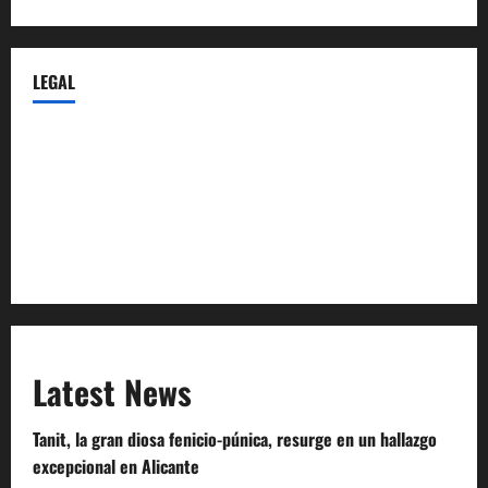
LEGAL
Privacy Policy
Terms of Service
Extra Crunch Terms
Code of Conduct
Latest News
Tanit, la gran diosa fenicio-púnica, resurge en un hallazgo
excepcional en Alicante