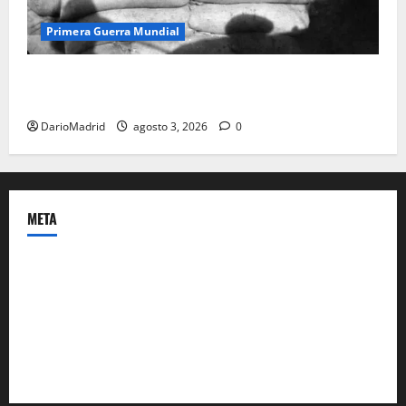
Primera Guerra Mundial
Fusiles de goteo (drip rifles): el truco de dos latas
de agua que engañó a al ejército turco
DarioMadrid
agosto 3, 2026
0
META
Acceder
Feed de entradas
Feed de comentarios
WordPress.org