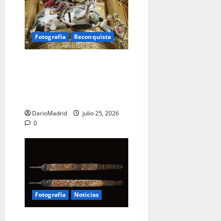
Fotografía
Reconquista
Santiago Matamoros: el
nacimiento de un mito que
forjó ochocientos años de
lucha contra el Islam
DarioMadrid
julio 25, 2026
0
Fotografía
Noticias
Una espada de hierro de