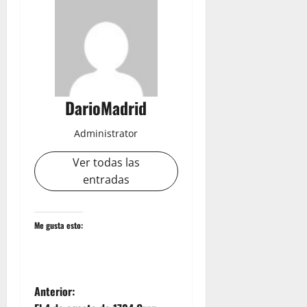
DarioMadrid
Administrator
Ver todas las
entradas
Me gusta esto:
N
Anterior: