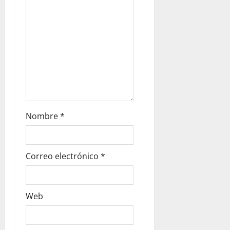
e
n
t
r
a
Nombre
*
d
a
Correo electrónico
*
s
Web