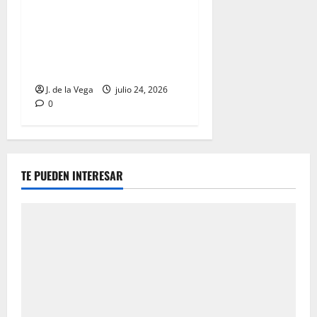
2.400 años, hallada junto a
los restos de un niño en un
enterramiento galo del
centro de Francia
J. de la Vega
julio 24, 2026
0
TE PUEDEN INTERESAR