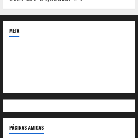
META
Acceder
Feed de entradas
Feed de comentarios
WordPress.org
PÁGINAS AMIGAS