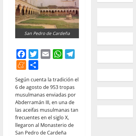
San Pedro de Cardeña
Facebook
Twitter
Email
WhatsApp
Telegram
Meneame
Compartir
Según cuenta la tradición el
6 de agosto de 953 tropas
musulmanas enviadas por
Abderramán III, en una de
las aceifas musulmanas tan
frecuentes en el siglo X,
llegaron al Monasterio de
San Pedro de Cardeña