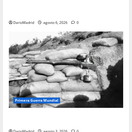
Las otras fusiladas de La Almudena: la matanza
olvidada de las 23 monjas Adoratrices
DarioMadrid
agosto 6, 2026
0
Primera Guerra Mundial
Fusiles de goteo (drip rifles): el truco de dos latas
de agua que engañó a al ejército turco
DarioMadrid
agosto 3, 2026
0