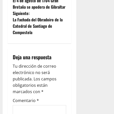
El 4 de agosto de 1704 Gran
a
Bretaña se apodera de Gibraltar
Siguiente:
v
La Fachada del Obradoiro de la
e
Catedral de Santiago de
Compostela
g
a
Deja una respuesta
c
Tu dirección de correo
i
electrónico no será
ó
publicada.
Los campos
obligatorios están
n
marcados con
*
d
Comentario
*
e