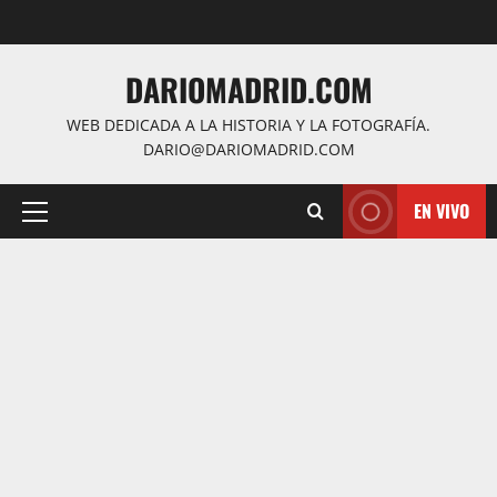
Saltar
al
contenido
DARIOMADRID.COM
WEB DEDICADA A LA HISTORIA Y LA FOTOGRAFÍA.
DARIO@DARIOMADRID.COM
EN VIVO
Menú
principal