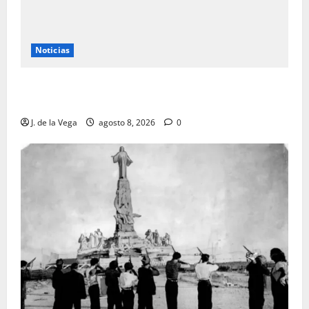
Noticias
Tanit, la gran diosa fenicio-púnica, resurge en un
hallazgo excepcional en Alicante
J. de la Vega
agosto 8, 2026
0