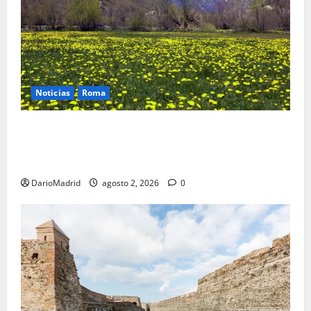
Noticias
Roma
Un campamento romano en la Cerdaña desvela el
último episodio bélico de la conquista del nordeste
de Hispania
DarioMadrid
agosto 2, 2026
0