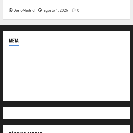
colonia
DarioMadrid
agosto 1, 2026
0
META
Acceder
Feed de entradas
Feed de comentarios
WordPress.org