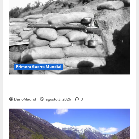
Primera Guerra Mundial
Fusiles de goteo (drip rifles): el truco de dos latas
de agua que engañó a al ejército turco
DarioMadrid
agosto 3, 2026
0