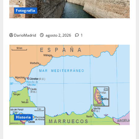
Fotografía
Ceuta romana: cuatro siglos bajo el águila de Roma
DarioMadrid
agosto 2, 2026
1
Historia
Ceuta y Melilla: cinco siglos de soberanía, no una