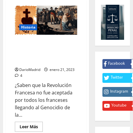
Historia
El Genocidio de la Vendee, la
represalia de la Revolución
Francesa contra los que
pensaban diferente
Facebook
DarioMadrid
enero 21, 2023
4
Twitter
¿Saben que la Revolución
Francesa no fue aceptada
Instagram
por todos los franceses
Youtube
llegando al Genocidio de
la...
Leer
Leer Más
más