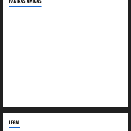
PÁGINAS AMIGAS
IdeasyLetras.com
El Reto Histórico
DarioMadrid.com
LaGuerraCivil.es
HistoriasyEscritos.com
España al Día
Despidos-Laborales.com
Castellana-Abogados.com
LEGAL