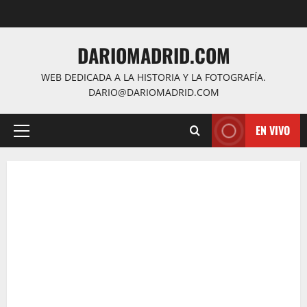
Saltar
al
contenido
DARIOMADRID.COM
WEB DEDICADA A LA HISTORIA Y LA FOTOGRAFÍA.
DARIO@DARIOMADRID.COM
EN VIVO
Menú
principal