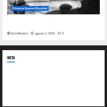
Primera Guerra Mundial
Fusiles de goteo (drip rifles): el truco de dos latas
de agua que engañó a al ejército turco
DarioMadrid
agosto 3, 2026
0
META
Acceder
Feed de entradas
Feed de comentarios
WordPress.org