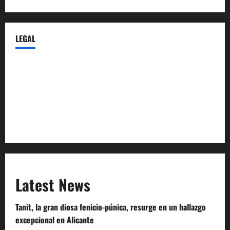
LEGAL
Privacy Policy
Terms of Service
Extra Crunch Terms
Code of Conduct
Latest News
Tanit, la gran diosa fenicio-púnica, resurge en un hallazgo
excepcional en Alicante