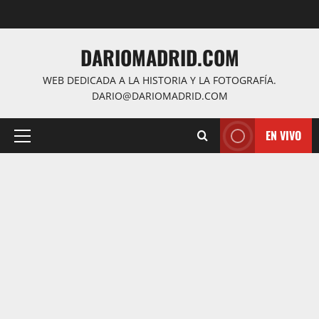
Saltar
al
contenido
DARIOMADRID.COM
WEB DEDICADA A LA HISTORIA Y LA FOTOGRAFÍA.
DARIO@DARIOMADRID.COM
EN VIVO
Menú
principal