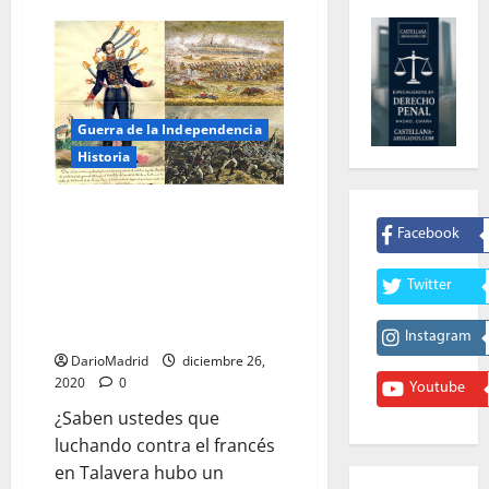
Guerra de la Independencia
Historia
Antonio Chover, el sargento
español de Caballería que
Facebook
sobrevivió a 21 sablazos y algún
que otro balazo en Talavera,
Twitter
durante la Guerra de la
Independencia
Instagram
DarioMadrid
diciembre 26,
2020
0
Youtube
¿Saben ustedes que
luchando contra el francés
en Talavera hubo un