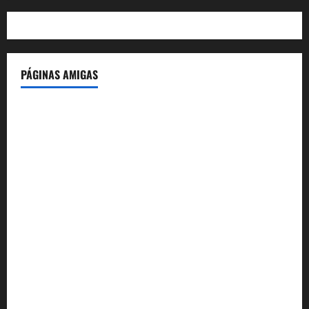
PÁGINAS AMIGAS
IdeasyLetras.com
El Reto Histórico
DarioMadrid.com
LaGuerraCivil.es
HistoriasyEscritos.com
España al Día
Despidos-Laborales.com
Castellana-Abogados.com