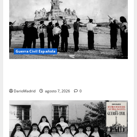
Guerra Civil Española
El día que «fusilaron» al Sagrado Corazón de Jesús:
la destrucción del monumento del Cerro de los
Ángeles
DarioMadrid
agosto 7, 2026
0