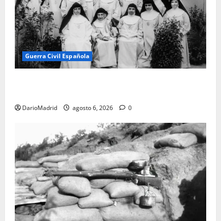
Guerra Civil Española
Las otras fusiladas de La Almudena: la matanza
olvidada de las 23 monjas Adoratrices
DarioMadrid
agosto 6, 2026
0