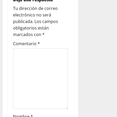
i
ó
Tu dirección de correo
electrónico no será
n
publicada.
Los campos
obligatorios están
d
marcados con
*
e
Comentario
*
e
n
t
r
a
d
Nombre
*