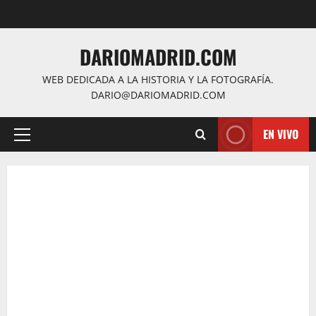
Saltar
al
contenido
DARIOMADRID.COM
WEB DEDICADA A LA HISTORIA Y LA FOTOGRAFÍA.
DARIO@DARIOMADRID.COM
EN VIVO
Menú
principal