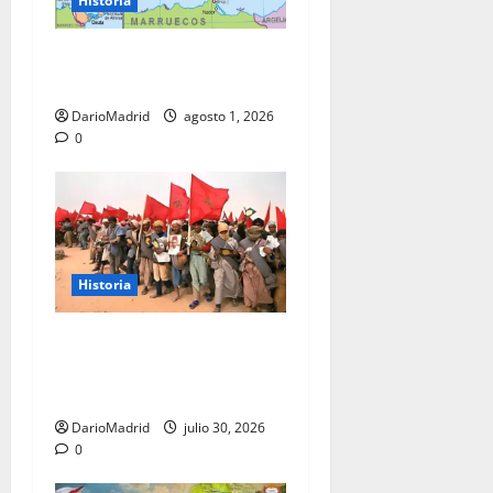
Historia
Ceuta y Melilla: cinco siglos
de soberanía, no una colonia
DarioMadrid
agosto 1, 2026
0
Historia
La Marcha Verde: 350.000
civiles para anexionarse del
Sahara Occidental
DarioMadrid
julio 30, 2026
0