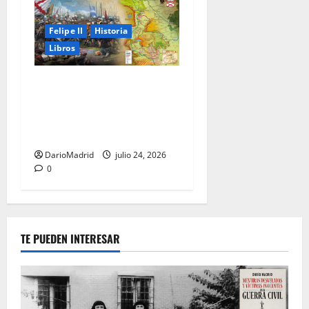
Felipe II
Historia
Libros
El Camino Español: la
marcha de los Tercios que
sostuvo un imperio durante
80 años
DarioMadrid
julio 24, 2026
0
TE PUEDEN INTERESAR