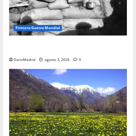
Primera Guerra Mundial
Fusiles de goteo (drip rifles): el truco de dos latas
de agua que engañó a al ejército turco
DarioMadrid
agosto 3, 2026
0