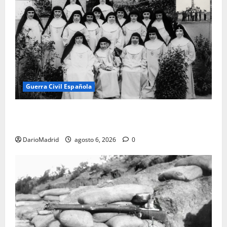
Guerra Civil Española
Las otras fusiladas de La Almudena: la matanza
olvidada de las 23 monjas Adoratrices
DarioMadrid
agosto 6, 2026
0