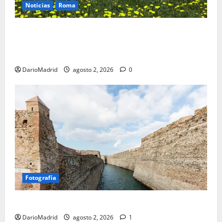
Noticias
Roma
Un campamento romano en la Cerdaña desvela el
último episodio bélico de la conquista del nordeste
de Hispania
DarioMadrid
agosto 2, 2026
0
Fotografía
Ceuta romana: cuatro siglos bajo el águila de Roma
DarioMadrid
agosto 2, 2026
1