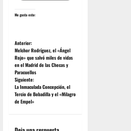
Me gusta esto:
N
Anterior:
Melchor Rodríguez, el «Ángel
a
Rojo» que salvó miles de vidas
en el Madrid de las Checas y
v
Paracuellos
e
Siguiente:
La Inmaculada Concepción, el
g
Tercio de Bobadilla y el «Milagro
de Empel»
a
c
Deja una respuesta