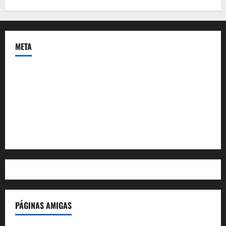
META
Acceder
Feed de entradas
Feed de comentarios
WordPress.org
PÁGINAS AMIGAS