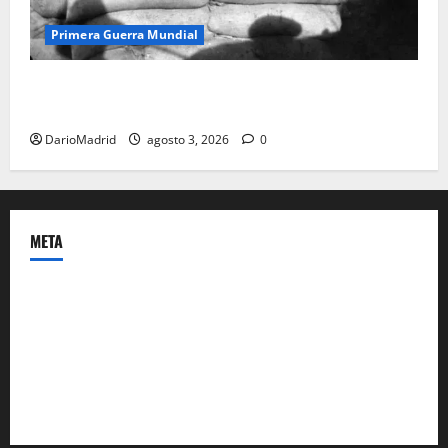
Primera Guerra Mundial
Fusiles de goteo (drip rifles): el truco de dos latas
de agua que engañó a al ejército turco
DarioMadrid
agosto 3, 2026
0
META
Acceder
Feed de entradas
Feed de comentarios
WordPress.org