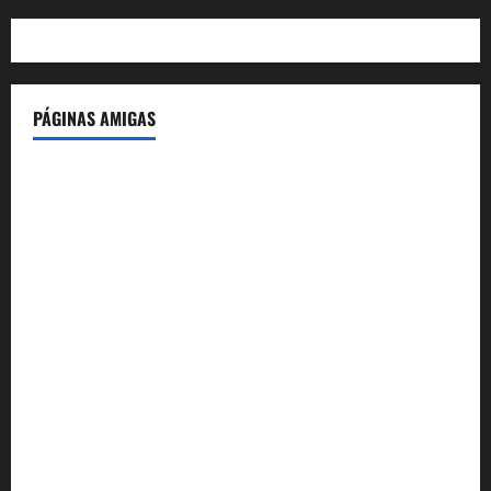
PÁGINAS AMIGAS
IdeasyLetras.com
El Reto Histórico
DarioMadrid.com
LaGuerraCivil.es
HistoriasyEscritos.com
España al Día
Despidos-Laborales.com
Castellana-Abogados.com