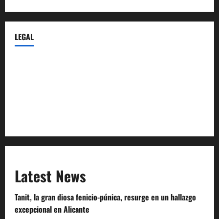
LEGAL
Privacy Policy
Terms of Service
Extra Crunch Terms
Code of Conduct
Latest News
Tanit, la gran diosa fenicio-púnica, resurge en un hallazgo
excepcional en Alicante