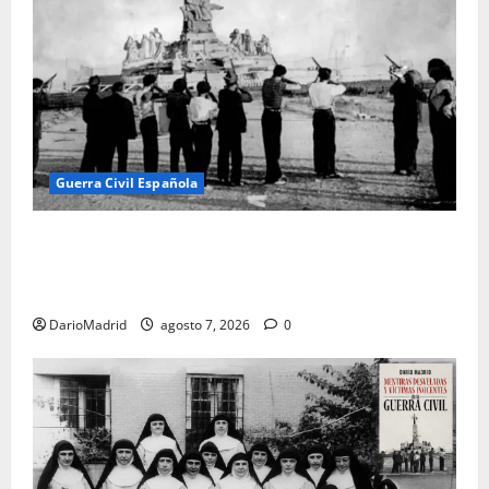
Guerra Civil Española
El día que «fusilaron» al Sagrado Corazón de Jesús:
la destrucción del monumento del Cerro de los
Ángeles
DarioMadrid
agosto 7, 2026
0