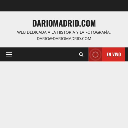
Saltar
al
contenido
DARIOMADRID.COM
WEB DEDICADA A LA HISTORIA Y LA FOTOGRAFÍA.
DARIO@DARIOMADRID.COM
EN VIVO
Menú
principal