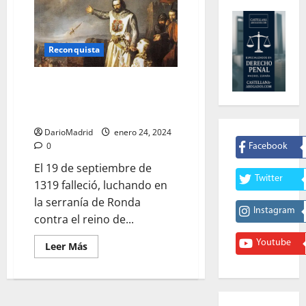
Reconquista
Guzmán el Bueno, el que lanzó
su daga para que asesinaran a
su hijo en Tarifa
DarioMadrid
enero 24, 2024
0
Facebook
El 19 de septiembre de
Twitter
1319 falleció, luchando en
la serranía de Ronda
Instagram
contra el reino de...
Youtube
Leer
Leer Más
más
acerca
de
Guzmán
el
Bueno,