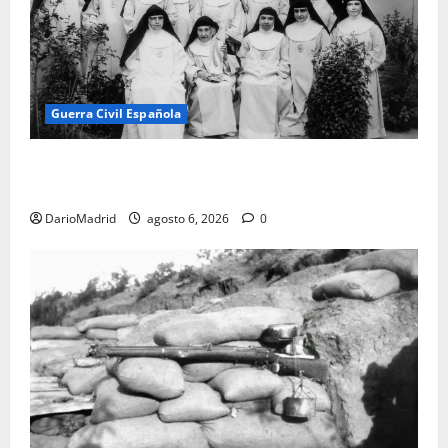
Guerra Civil Española
Las otras fusiladas de La Almudena: la matanza
olvidada de las 23 monjas Adoratrices
DarioMadrid
agosto 6, 2026
0