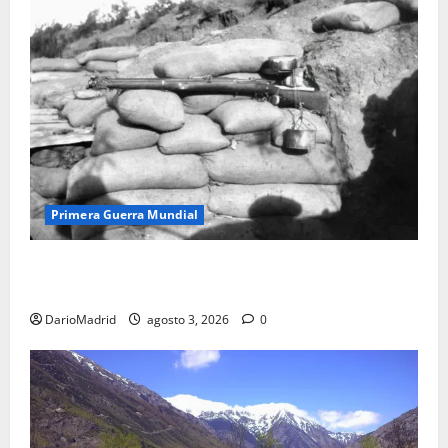
Primera Guerra Mundial
Fusiles de goteo (drip rifles): el truco de dos latas
de agua que engañó a al ejército turco
DarioMadrid
agosto 3, 2026
0