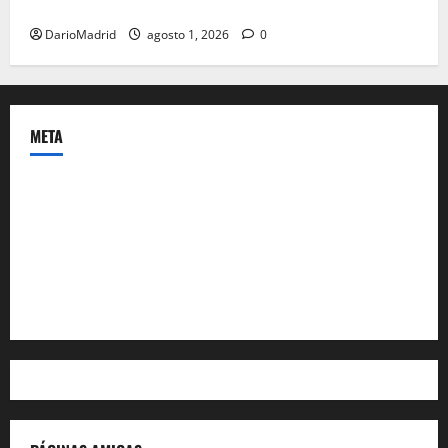
colonia
DarioMadrid
agosto 1, 2026
0
META
Acceder
Feed de entradas
Feed de comentarios
WordPress.org