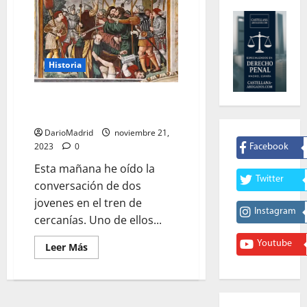
Historia
Judas Iscariote vendió a Jesús
por treinta monedas de plata
DarioMadrid
noviembre 21,
2023
0
Facebook
Esta mañana he oído la
Twitter
conversación de dos
jovenes en el tren de
Instagram
cercanías. Uno de ellos...
Youtube
Leer
Leer Más
más
acerca
de
Judas
Iscariote
vendió