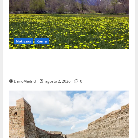
Noticias
Roma
Un campamento romano en la Cerdaña desvela el
último episodio bélico de la conquista del nordeste
de Hispania
DarioMadrid
agosto 2, 2026
0