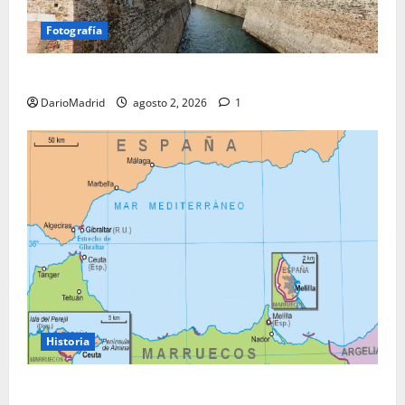
Fotografía
Ceuta romana: cuatro siglos bajo el águila de Roma
DarioMadrid
agosto 2, 2026
1
Historia
Ceuta y Melilla: cinco siglos de soberanía, no una