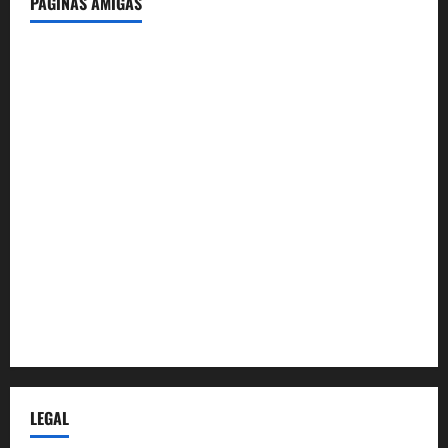
PÁGINAS AMIGAS
IdeasyLetras.com
El Reto Histórico
DarioMadrid.com
LaGuerraCivil.es
HistoriasyEscritos.com
España al Día
Despidos-Laborales.com
Castellana-Abogados.com
LEGAL