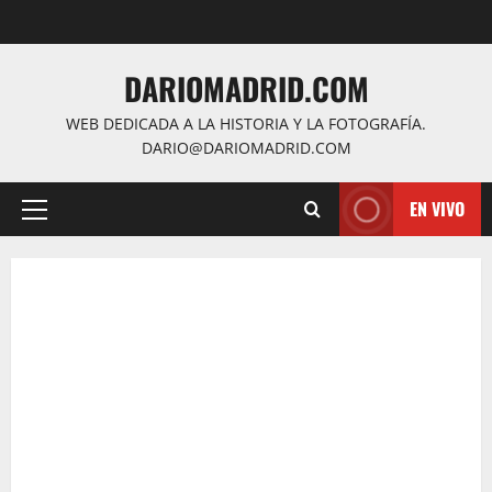
Saltar
al
contenido
DARIOMADRID.COM
WEB DEDICADA A LA HISTORIA Y LA FOTOGRAFÍA.
DARIO@DARIOMADRID.COM
EN VIVO
Menú
principal