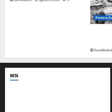
Primera G
Fusiles de g
dos latas d
ejército tur
DarioMadrid
META
Acceder
Feed de entradas
Feed de comentarios