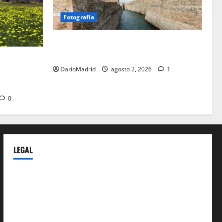
Fotografía
Ceuta romana: cuatro siglos bajo el
águila de Roma
a Cerdaña
DarioMadrid
agosto 2, 2026
1
lico de la
spania
0
LEGAL
Privacy Policy
Terms of Service
Extra Crunch Terms