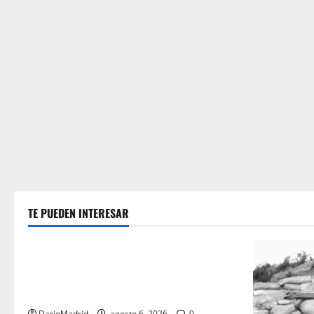
TE PUEDEN INTERESAR
Guerra Civil Española
Las otras fusiladas de La Almudena: la
matanza olvidada de las 23 monjas
Adoratrices
DarioMadrid
agosto 6, 2026
0