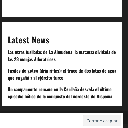
Code of Conduct
Latest News
Las otras fusiladas de La Almudena: la matanza olvidada de
las 23 monjas Adoratrices
Fusiles de goteo (drip rifles): el truco de dos latas de agua
que engañó a al ejército turco
Un campamento romano en la Cerdaña desvela el último
episodio bélico de la conquista del nordeste de Hispania
Despidos-Laborales.com
Castellana-Abogados.com