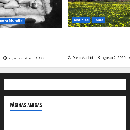
Noticias
Roma
uerra Mundial
Un campamento romano en l
oteo (drip rifles): el truco de
desvela el último episodio bé
e agua que engañó a al
conquista del nordeste de Hi
co
DarioMadrid
agosto 2, 2026
agosto 3, 2026
0
PÁGINAS AMIGAS
IdeasyLetras.com