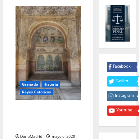
Facebook
Twitter
Granada
Historia
Reyes Católicos
Instagram
La reina Isabel la Católica
Youtube
dispuso en su testamento ser
enterrada en la Alhambra de
Granada
DarioMadrid
mayo 6, 2020