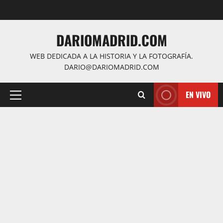
Saltar
al
contenido
DARIOMADRID.COM
WEB DEDICADA A LA HISTORIA Y LA FOTOGRAFÍA.
DARIO@DARIOMADRID.COM
EN VIVO
Menú
principal