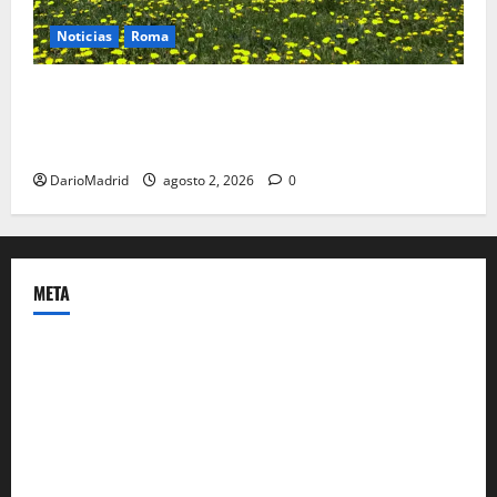
Noticias
Roma
Un campamento romano en la Cerdaña desvela el
último episodio bélico de la conquista del nordeste
de Hispania
DarioMadrid
agosto 2, 2026
0
META
Acceder
Feed de entradas
Feed de comentarios
WordPress.org