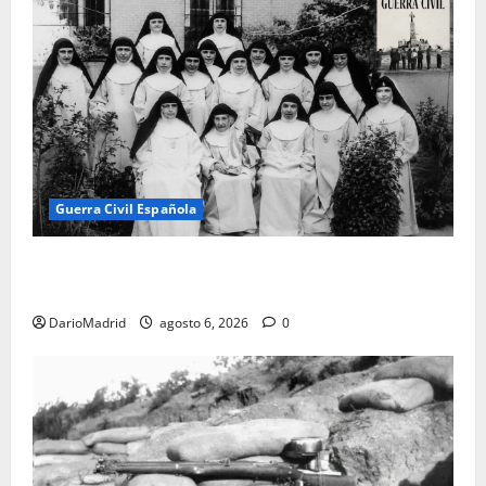
Guerra Civil Española
Las otras fusiladas de La Almudena: la matanza
olvidada de las 23 monjas Adoratrices
DarioMadrid
agosto 6, 2026
0