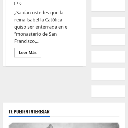
0
¿Sabían ustedes que la
reina Isabel la Católica
quiso ser enterrada en el
“monasterio de San
Francisco,...
Leer
Leer Más
más
acerca
de
La
reina
Isabel
la
Católica
dispuso
en
su
testamento
ser
enterrada
TE PUEDEN INTERESAR
en
la
Alhambra
de