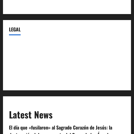
Castellana-Abogados.com
LEGAL
Privacy Policy
Terms of Service
Extra Crunch Terms
Code of Conduct
Latest News
El día que «fusilaron» al Sagrado Corazón de Jesús: la