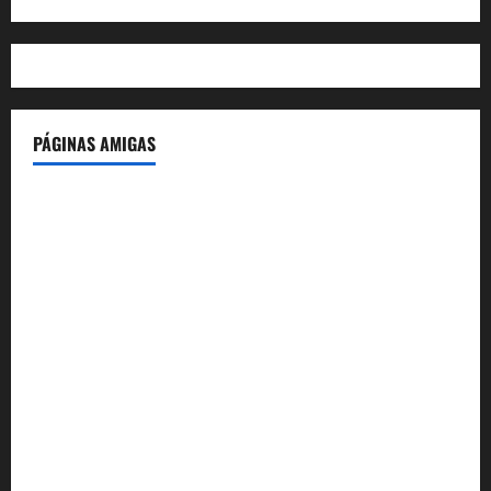
PÁGINAS AMIGAS
IdeasyLetras.com
El Reto Histórico
DarioMadrid.com
LaGuerraCivil.es
HistoriasyEscritos.com
España al Día
Despidos-Laborales.com