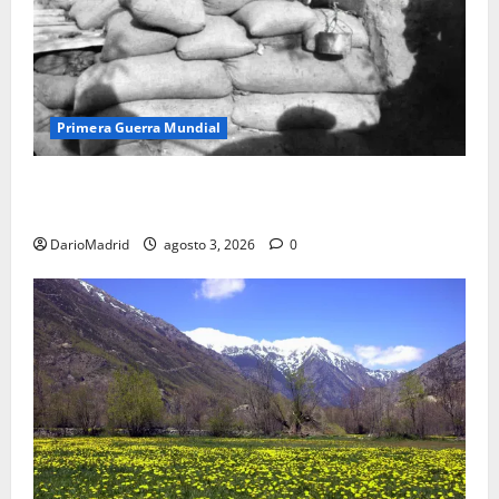
Primera Guerra Mundial
Fusiles de goteo (drip rifles): el truco de dos latas
de agua que engañó a al ejército turco
DarioMadrid
agosto 3, 2026
0