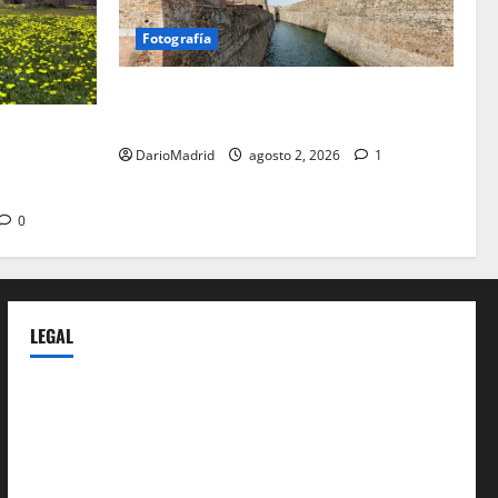
Fotografía
Ceuta romana: cuatro siglos bajo el
águila de Roma
a Cerdaña
DarioMadrid
agosto 2, 2026
1
lico de la
spania
0
LEGAL
Privacy Policy
Terms of Service
Extra Crunch Terms