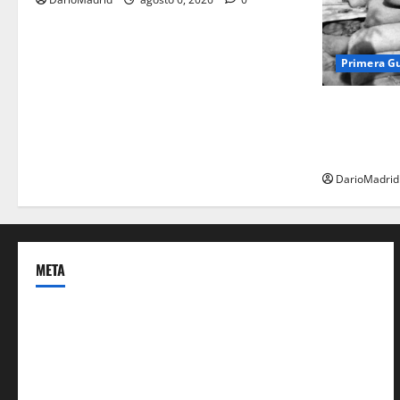
Primera G
Fusiles de g
dos latas d
ejército tur
DarioMadrid
META
Acceder
Feed de entradas
Feed de comentarios