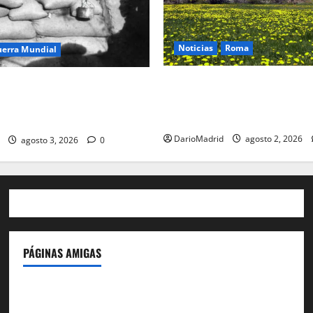
Noticias
Roma
uerra Mundial
Un campamento romano en l
oteo (drip rifles): el truco de
desvela el último episodio bé
e agua que engañó a al
conquista del nordeste de Hi
co
DarioMadrid
agosto 2, 2026
agosto 3, 2026
0
PÁGINAS AMIGAS
IdeasyLetras.com