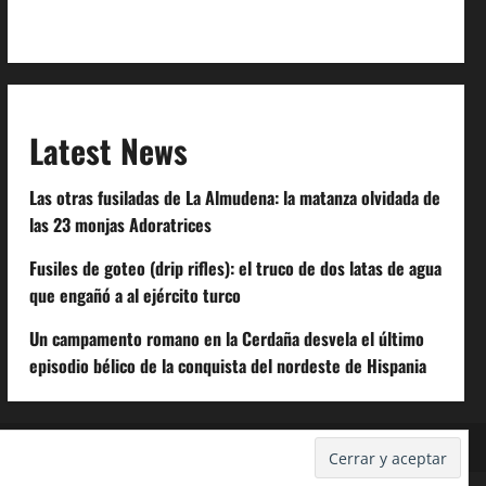
Code of Conduct
Latest News
Las otras fusiladas de La Almudena: la matanza olvidada de
las 23 monjas Adoratrices
Fusiles de goteo (drip rifles): el truco de dos latas de agua
que engañó a al ejército turco
Un campamento romano en la Cerdaña desvela el último
episodio bélico de la conquista del nordeste de Hispania
Despidos-Laborales.com
Castellana-Abogados.com