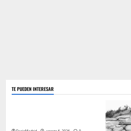
TE PUEDEN INTERESAR
Guerra Civil Española
Las otras fusiladas de La Almudena: la
matanza olvidada de las 23 monjas
Adoratrices
DarioMadrid
agosto 6, 2026
0