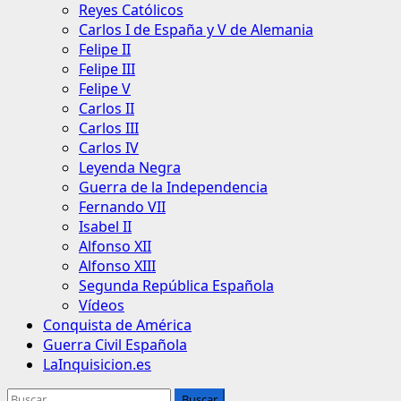
Reyes Católicos
Carlos I de España y V de Alemania
Felipe II
Felipe III
Felipe V
Carlos II
Carlos III
Carlos IV
Leyenda Negra
Guerra de la Independencia
Fernando VII
Isabel II
Alfonso XII
Alfonso XIII
Segunda República Española
Vídeos
Conquista de América
Guerra Civil Española
LaInquisicion.es
Buscar: