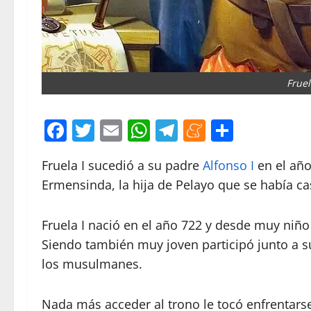
Fruel
Facebook
Twitter
Email
WhatsApp
Telegram
Meneame
Compar
Fruela I sucedió a su padre
Alfonso I
en el año
Ermensinda, la hija de Pelayo que se había c
Fruela I nació en el año 722 y desde muy niño 
Siendo también muy joven participó junto a s
los musulmanes.
Nada más acceder al trono le tocó enfrentars