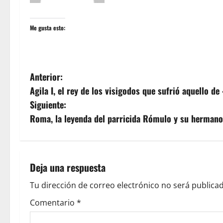
Me gusta esto:
N
Anterior:
Agila I, el rey de los visigodos que sufrió aquello d
a
Siguiente:
v
Roma, la leyenda del parricida Rómulo y su herman
e
g
Deja una respuesta
a
Tu dirección de correo electrónico no será publicad
c
Comentario
*