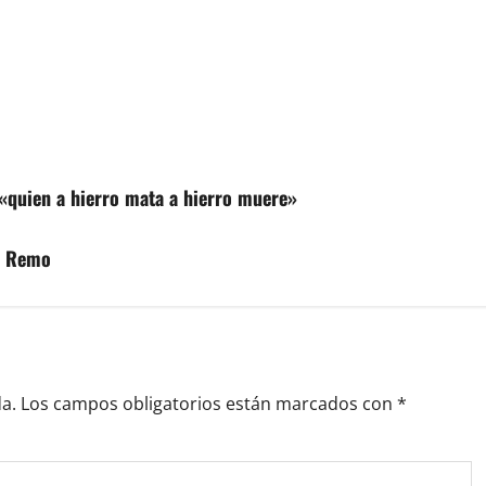
e «quien a hierro mata a hierro muere»
o Remo
a.
Los campos obligatorios están marcados con
*