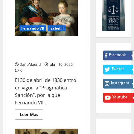
Fernando VII
Isabel II
Fernando VII, su hija Isabel II y
la ruptura de la Ley Sálica que
Facebook
desató las Guerras Carlistas
DarioMadrid
abril 10, 2026
Twitter
0
El 30 de abril de 1830 entró
Instagram
en vigor la “Pragmática
Sanción”, por la que
Youtube
Fernando VII...
Leer
Leer Más
más
acerca
de
Fernando