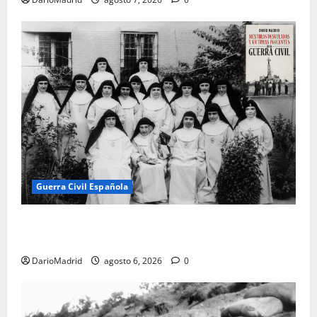
Guerra Civil Española
Las otras fusiladas de La Almudena: la matanza
olvidada de las 23 monjas Adoratrices
DarioMadrid
agosto 6, 2026
0