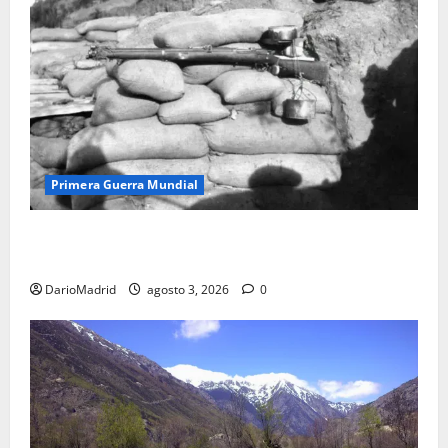
Primera Guerra Mundial
Fusiles de goteo (drip rifles): el truco de dos latas
de agua que engañó a al ejército turco
DarioMadrid
agosto 3, 2026
0