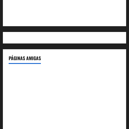
Feed de comentarios
WordPress.org
PÁGINAS AMIGAS
IdeasyLetras.com
El Reto Histórico
DarioMadrid.com
LaGuerraCivil.es
HistoriasyEscritos.com