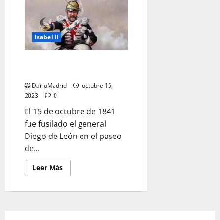
Candelas,
el
bandolero
que
robó
a
Isabel II
la
modista
de
Diego de León, el general que
la
reina
intentó secuestrar a Isabel II
y
lo
DarioMadrid
octubre 15,
pagó
2023
0
con
el
El 15 de octubre de 1841
garrote
vil
fue fusilado el general
Diego de León en el paseo
de...
Leer
Leer Más
más
acerca
de
Diego
de
León,
el