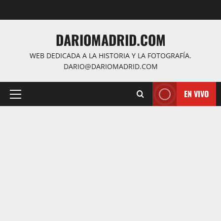
Saltar
al
contenido
DARIOMADRID.COM
WEB DEDICADA A LA HISTORIA Y LA FOTOGRAFÍA.
DARIO@DARIOMADRID.COM
EN VIVO
Menú
principal