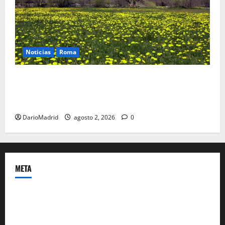
Noticias
Roma
Un campamento romano en la Cerdaña desvela el
último episodio bélico de la conquista del nordeste
de Hispania
DarioMadrid
agosto 2, 2026
0
META
Acceder
Feed de entradas