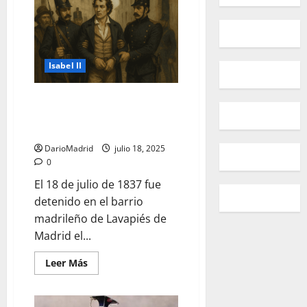
VII,
su
hija
Isabel
II
y
la
Isabel II
ruptura
de
la
Ley
Luis Candelas, el bandolero que
Sálica
robó a la modista de la reina y
que
desató
lo pagó con el garrote vil
las
Guerras
DarioMadrid
julio 18, 2025
Carlistas
0
El 18 de julio de 1837 fue
detenido en el barrio
madrileño de Lavapiés de
Madrid el...
Leer
Leer Más
más
acerca
de
Luis