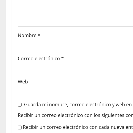
d
e
e
Nombre
*
n
t
Correo electrónico
*
r
a
Web
d
a
Guarda mi nombre, correo electrónico y web en
s
Recibir un correo electrónico con los siguientes co
Recibir un correo electrónico con cada nueva en