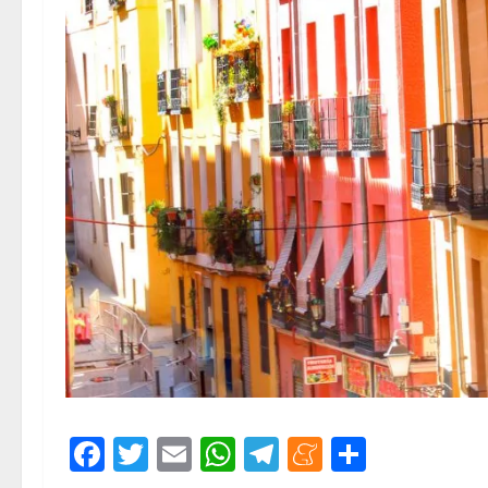
Facebook
Twitter
Email
WhatsApp
Telegram
Meneame
Compar