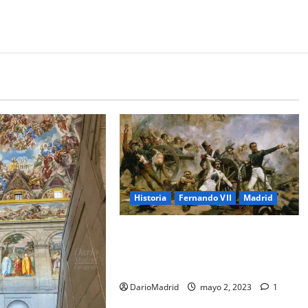
Historia
Fernando VII
Madrid
El Dos de Mayo de 1808, un día de
furia contra los invasores
franceses en Madrid
DarioMadrid
mayo 2, 2023
1