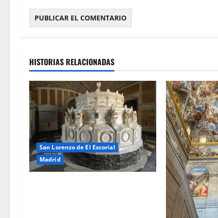
HISTORIAS RELACIONADAS
San Lorenzo de El Escorial
Madrid
El Panteón de Infantes del
Monasterio de San Lorenzo de El
Escorial