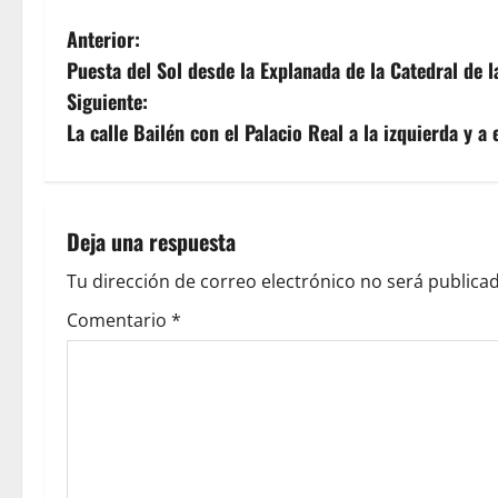
N
Anterior:
Puesta del Sol desde la Explanada de la Catedral de
a
Siguiente:
v
La calle Bailén con el Palacio Real a la izquierda y a
e
g
Deja una respuesta
a
Tu dirección de correo electrónico no será publicad
c
Comentario
*
i
ó
n