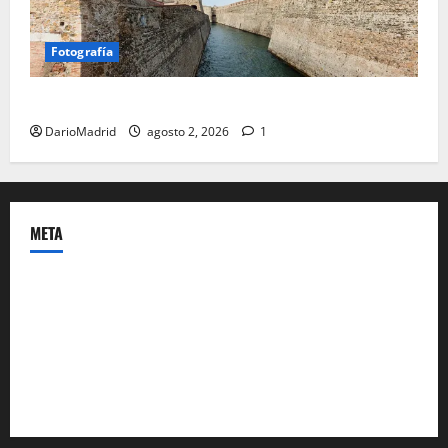
Fotografía
Ceuta romana: cuatro siglos bajo el águila de Roma
DarioMadrid
agosto 2, 2026
1
META
Acceder
Feed de entradas
Feed de comentarios
WordPress.org