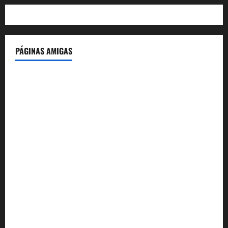
PÁGINAS AMIGAS
IdeasyLetras.com
El Reto Histórico
DarioMadrid.com
LaGuerraCivil.es
HistoriasyEscritos.com
España al Día
Despidos-Laborales.com
Castellana-Abogados.com