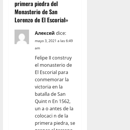
ó
primera piedra del
Monasterio de San
n
Lorenzo de El Escorial
»
d
Алексей
dice:
e
mayo 3, 2021 a las 6:49
am
e
Felipe II construy
n
el monasterio de
El Escorial para
t
conmemorar la
victoria en la
r
batalla de San
a
Quint n En 1562,
un a o antes de la
d
colocaci n de la
primera piedra, se
a