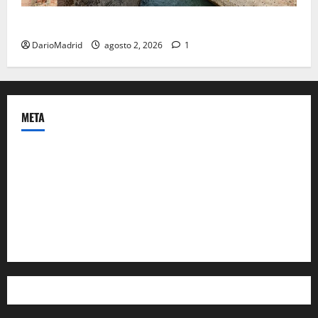
Ceuta romana: cuatro siglos bajo el águila de Roma
DarioMadrid
agosto 2, 2026
1
META
Acceder
Feed de entradas
Feed de comentarios
WordPress.org