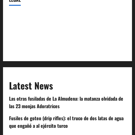
Privacy Policy
Terms of Service
Extra Crunch Terms
Code of Conduct
Latest News
Las otras fusiladas de La Almudena: la matanza olvidada de
las 23 monjas Adoratrices
Fusiles de goteo (drip rifles): el truco de dos latas de agua
que engañó a al ejército turco