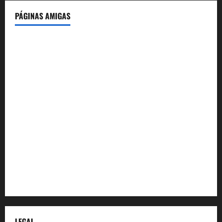
PÁGINAS AMIGAS
IdeasyLetras.com
El Reto Histórico
DarioMadrid.com
LaGuerraCivil.es
HistoriasyEscritos.com
España al Día
Despidos-Laborales.com
Castellana-Abogados.com
LEGAL