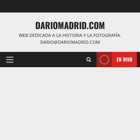
Saltar
al
contenido
DARIOMADRID.COM
WEB DEDICADA A LA HISTORIA Y LA FOTOGRAFÍA.
DARIO@DARIOMADRID.COM
EN VIVO
Menú
principal