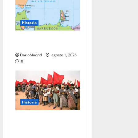
Historia
Ceuta y Melilla: cinco siglos
de soberanía, no una colonia
DarioMadrid
agosto 1, 2026
0
Historia
La Marcha Verde: 350.000
civiles para anexionarse del
Sahara Occidental