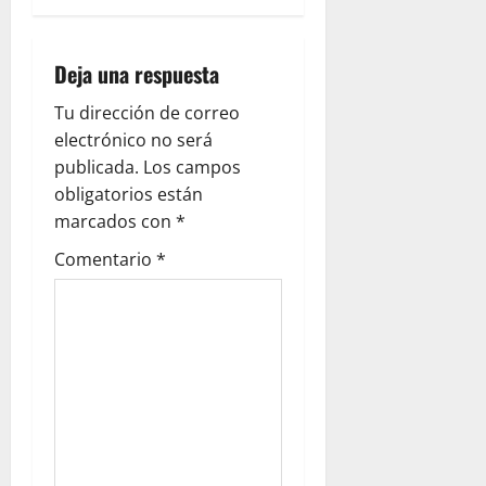
a
Deja una respuesta
c
Tu dirección de correo
i
electrónico no será
ó
publicada.
Los campos
obligatorios están
n
marcados con
*
d
Comentario
*
e
e
n
t