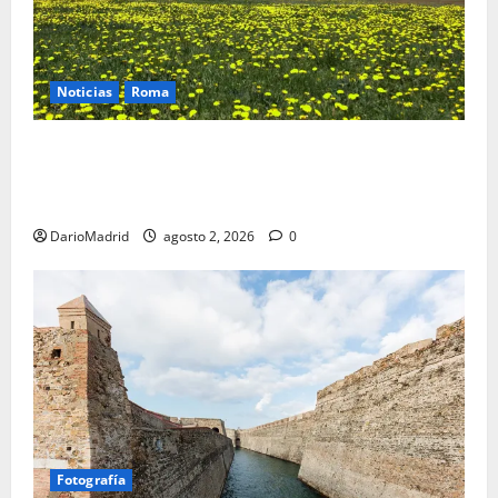
Noticias
Roma
Un campamento romano en la Cerdaña desvela el
último episodio bélico de la conquista del nordeste
de Hispania
DarioMadrid
agosto 2, 2026
0
Fotografía