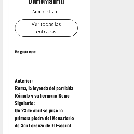
DarioMadrid
Administrator
Ver todas las
entradas
Me gusta esto:
N
Anterior:
Roma, la leyenda del parricida
a
Rómulo y su hermano Remo
Siguiente:
v
Un 23 de abril se puso la
e
primera piedra del Monasterio
de San Lorenzo de El Escorial
g