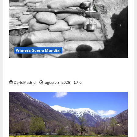
Primera Guerra Mundial
Fusiles de goteo (drip rifles): el truco de dos latas
de agua que engañó a al ejército turco
DarioMadrid
agosto 3, 2026
0