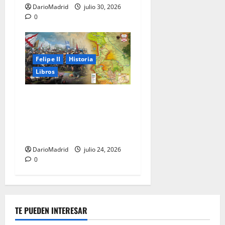
DarioMadrid
julio 30, 2026
0
Felipe II
Historia
Libros
El Camino Español: la
marcha de los Tercios que
sostuvo un imperio durante
80 años
DarioMadrid
julio 24, 2026
0
TE PUEDEN INTERESAR