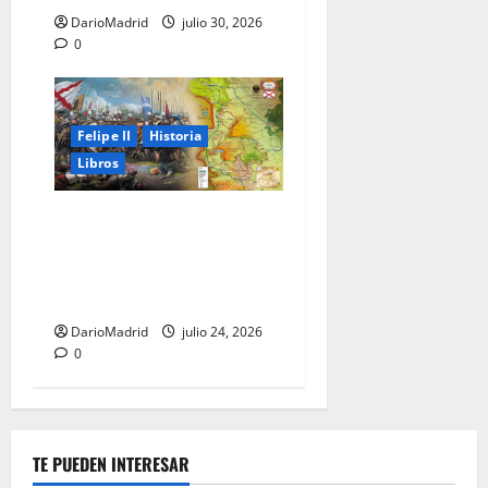
DarioMadrid
julio 30, 2026
0
Felipe II
Historia
Libros
El Camino Español: la
marcha de los Tercios que
sostuvo un imperio durante
80 años
DarioMadrid
julio 24, 2026
0
TE PUEDEN INTERESAR