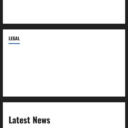
Despidos-Laborales.com
Castellana-Abogados.com
LEGAL
Privacy Policy
Terms of Service
Extra Crunch Terms
Code of Conduct
Latest News