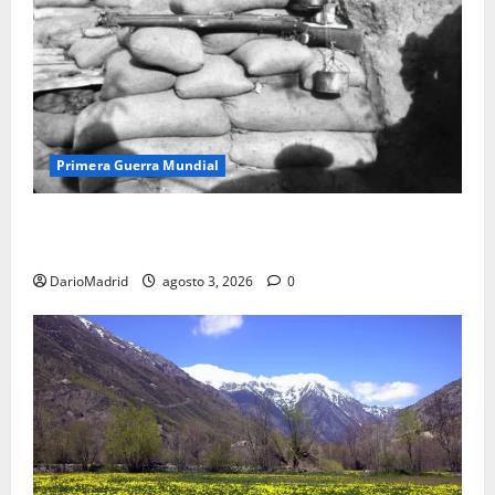
Primera Guerra Mundial
Fusiles de goteo (drip rifles): el truco de dos latas
de agua que engañó a al ejército turco
DarioMadrid
agosto 3, 2026
0