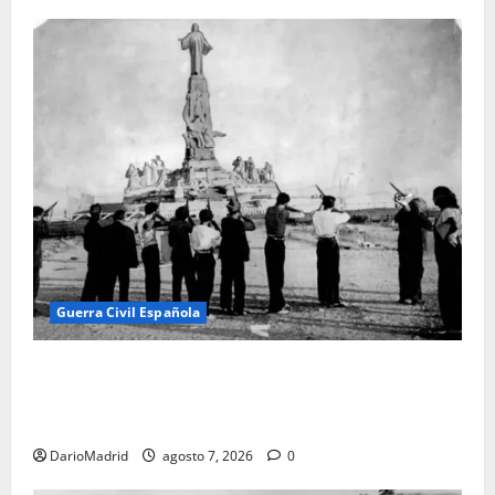
Guerra Civil Española
El día que «fusilaron» al Sagrado Corazón de Jesús:
la destrucción del monumento del Cerro de los
Ángeles
DarioMadrid
agosto 7, 2026
0