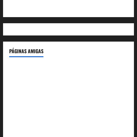
WordPress.org
PÁGINAS AMIGAS
IdeasyLetras.com
El Reto Histórico
DarioMadrid.com
LaGuerraCivil.es
HistoriasyEscritos.com
España al Día