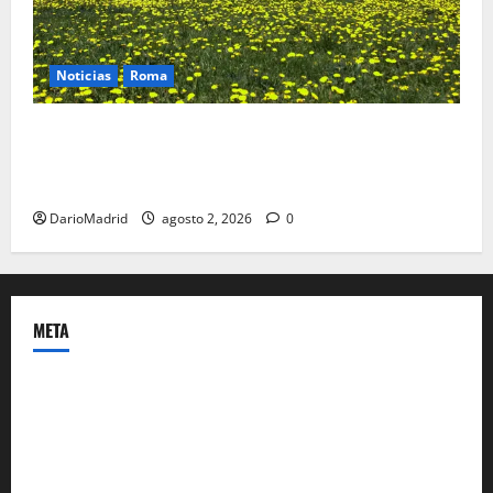
Noticias
Roma
Un campamento romano en la Cerdaña desvela el
último episodio bélico de la conquista del nordeste
de Hispania
DarioMadrid
agosto 2, 2026
0
META
Acceder
Feed de entradas
Feed de comentarios