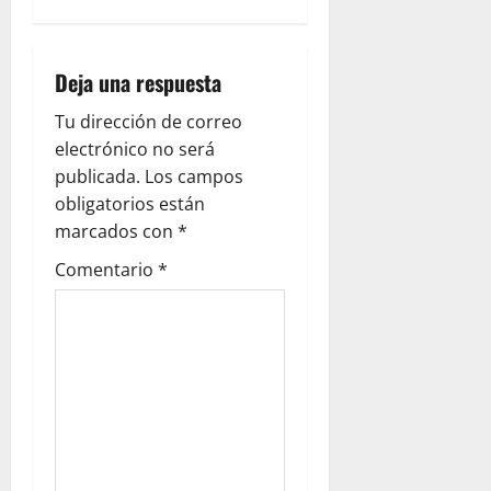
g
a
Deja una respuesta
c
Tu dirección de correo
i
electrónico no será
ó
publicada.
Los campos
obligatorios están
n
marcados con
*
d
Comentario
*
e
e
n
t