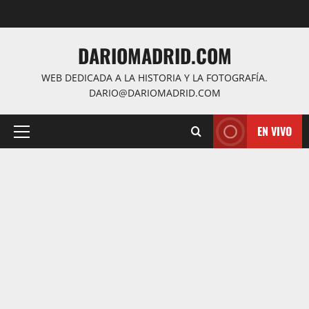
Saltar
al
contenido
DARIOMADRID.COM
WEB DEDICADA A LA HISTORIA Y LA FOTOGRAFÍA.
DARIO@DARIOMADRID.COM
EN VIVO
Menú
principal