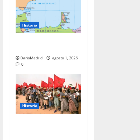
Historia
Ceuta y Melilla: cinco siglos
de soberanía, no una colonia
DarioMadrid
agosto 1, 2026
0
Historia
La Marcha Verde: 350.000
civiles para anexionarse del
Sahara Occidental