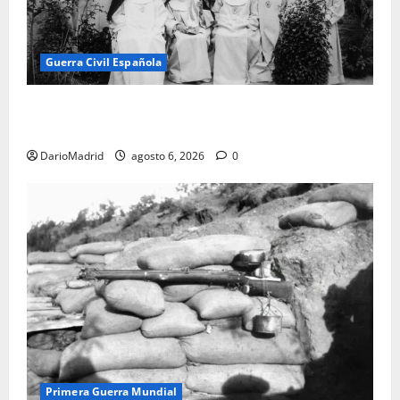
Guerra Civil Española
Las otras fusiladas de La Almudena: la matanza
olvidada de las 23 monjas Adoratrices
DarioMadrid
agosto 6, 2026
0
Primera Guerra Mundial