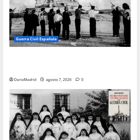
Guerra Civil Española
El día que «fusilaron» al Sagrado Corazón de Jesús:
la destrucción del monumento del Cerro de los
Ángeles
DarioMadrid
agosto 7, 2026
0