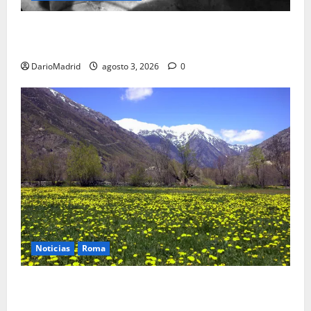
Fusiles de goteo (drip rifles): el truco de dos latas
de agua que engañó a al ejército turco
DarioMadrid
agosto 3, 2026
0
Noticias
Roma
Un campamento romano en la Cerdaña desvela el
último episodio bélico de la conquista del nordeste