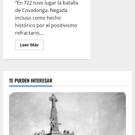
“En 722 tuvo lugar la batalla
de Covadonga. Negada
incluso como hecho
histórico por el positivismo
refractario,...
Leer
Leer Más
más
acerca
de
Pelayo
y
la
Batalla
de
TE PUEDEN INTERESAR
Covadonga