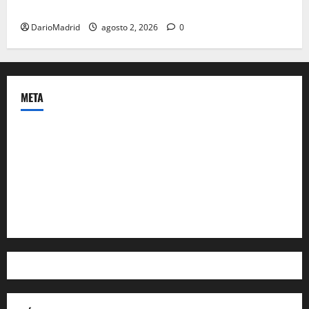
de Hispania
DarioMadrid
agosto 2, 2026
0
META
Acceder
Feed de entradas
Feed de comentarios
WordPress.org