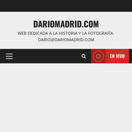
Saltar
al
contenido
DARIOMADRID.COM
WEB DEDICADA A LA HISTORIA Y LA FOTOGRAFÍA.
DARIO@DARIOMADRID.COM
EN VIVO
Menú
principal