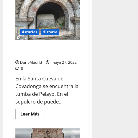
Cueva
de
Covadonga
Asturias
Historia
Tumba de D. Pelayo en
Covadonga
DarioMadrid
mayo 27, 2022
0
En la Santa Cueva de
Covadonga se encuentra la
tumba de Pelayo. En el
sepulcro de puede...
Leer
Leer Más
más
acerca
de
Tumba
de