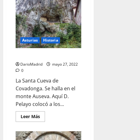
Fruela
I
de
Asturias
Asturias
Historia
La Santa Cueva de Covadonga
DarioMadrid
mayo 27, 2022
0
La Santa Cueva de
Covadonga. Se halla en el
monte Auseva. Aquí D.
Pelayo colocó a los...
Leer
Leer Más
más
acerca
de
La
Santa