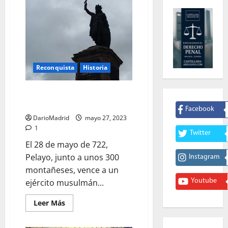
Reconquista
Historia
La Batalla de Covadonga, el
inicio de la Reconquista
Facebook
DarioMadrid
mayo 27, 2023
1
Twitter
El 28 de mayo de 722,
Pelayo, junto a unos 300
Instagram
montañeses, vence a un
ejército musulmán...
Youtube
Leer
Leer Más
más
acerca
de