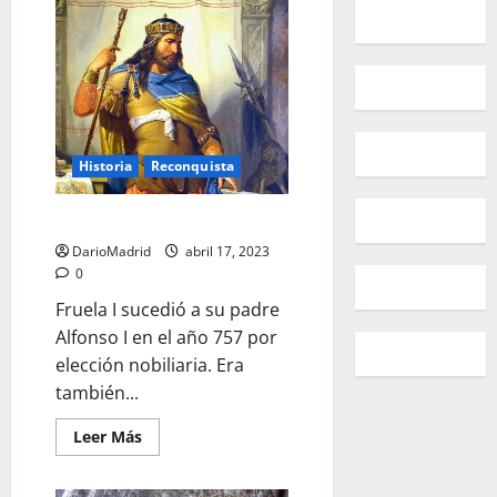
La
Batalla
de
Covadonga,
el
inicio
de
la
Reconquista
Historia
Reconquista
Fruela I de Asturias
DarioMadrid
abril 17, 2023
0
Fruela I sucedió a su padre
Alfonso I en el año 757 por
elección nobiliaria. Era
también...
Leer
Leer Más
más
acerca
de