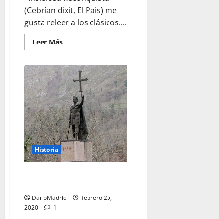
(Cebrían dixit, El Pais) me
gusta releer a los clásicos....
Leer
Leer Más
más
acerca
de
La
Reconquista
y
Claudio
Sánchez
Albornoz
Historia
Pelayo y la Batalla de
Covadonga
DarioMadrid
febrero 25,
2020
1