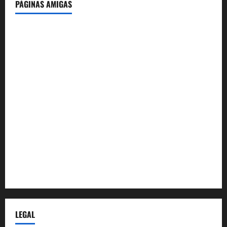
PÁGINAS AMIGAS
IdeasyLetras.com
El Reto Histórico
DarioMadrid.com
LaGuerraCivil.es
HistoriasyEscritos.com
España al Día
Despidos-Laborales.com
Castellana-Abogados.com
LEGAL