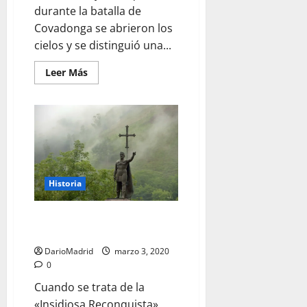
durante la batalla de
Covadonga se abrieron los
cielos y se distinguió una...
Leer
Leer Más
más
acerca
de
La
Cruz
de
la
Victoria,
Pelayo
y
la
Historia
Batalla
de
Covadonga
La Reconquista y Claudio
Sánchez Albornoz
DarioMadrid
marzo 3, 2020
0
Cuando se trata de la
«Insidiosa Reconquista»