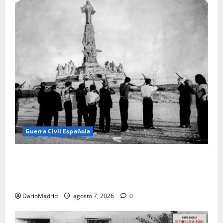
Guerra Civil Española
El día que «fusilaron» al Sagrado Corazón de Jesús:
la destrucción del monumento del Cerro de los
Ángeles
DarioMadrid
agosto 7, 2026
0