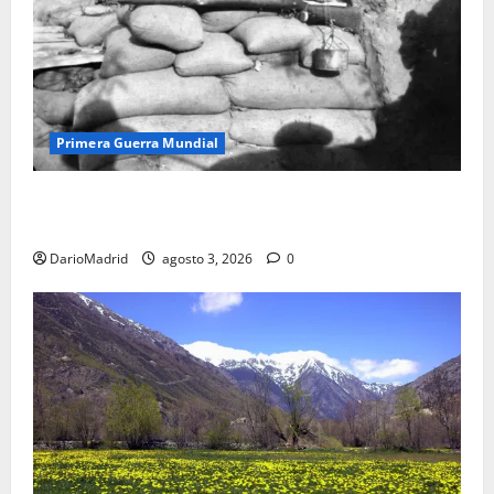
Primera Guerra Mundial
Fusiles de goteo (drip rifles): el truco de dos latas
de agua que engañó a al ejército turco
DarioMadrid
agosto 3, 2026
0