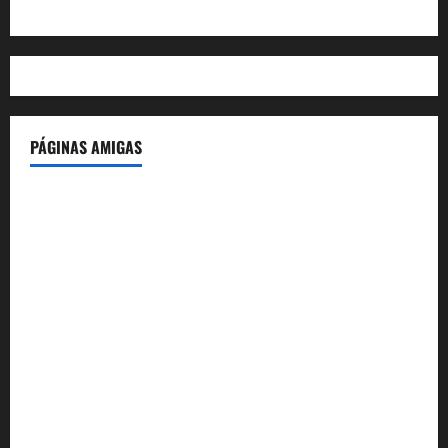
WordPress.org
PÁGINAS AMIGAS
IdeasyLetras.com
El Reto Histórico
DarioMadrid.com
LaGuerraCivil.es
HistoriasyEscritos.com
España al Día
Despidos-Laborales.com