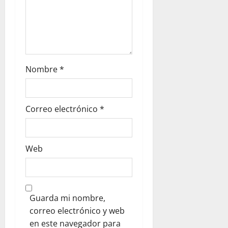
t
r
a
d
Nombre
*
a
s
Correo electrónico
*
Web
Guarda mi nombre,
correo electrónico y web
en este navegador para