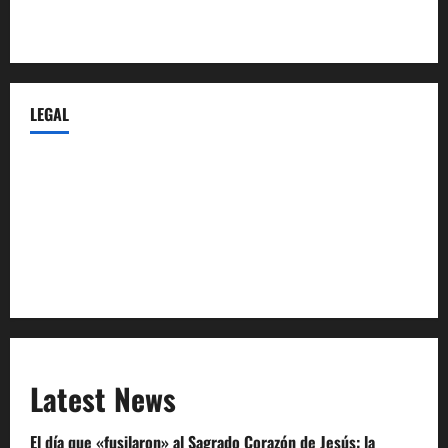
Castellana-Abogados.com
LEGAL
Privacy Policy
Terms of Service
Extra Crunch Terms
Code of Conduct
Latest News
El día que «fusilaron» al Sagrado Corazón de Jesús: la