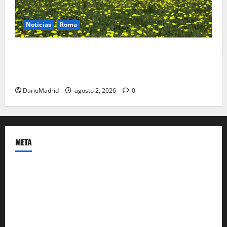
Noticias
Roma
Un campamento romano en la Cerdaña desvela el
último episodio bélico de la conquista del nordeste
de Hispania
DarioMadrid
agosto 2, 2026
0
META
Acceder
Feed de entradas
Feed de comentarios