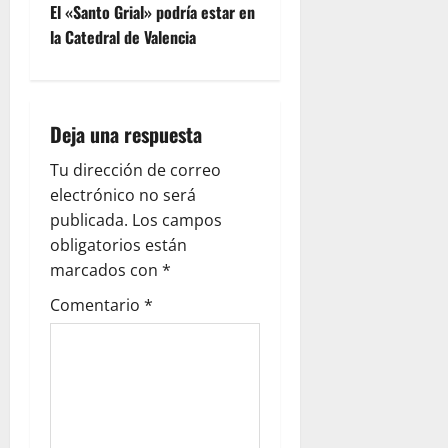
El «Santo Grial» podría estar en
g
la Catedral de Valencia
a
c
Deja una respuesta
i
Tu dirección de correo
ó
electrónico no será
publicada.
Los campos
n
obligatorios están
marcados con
*
d
Comentario
*
e
e
n