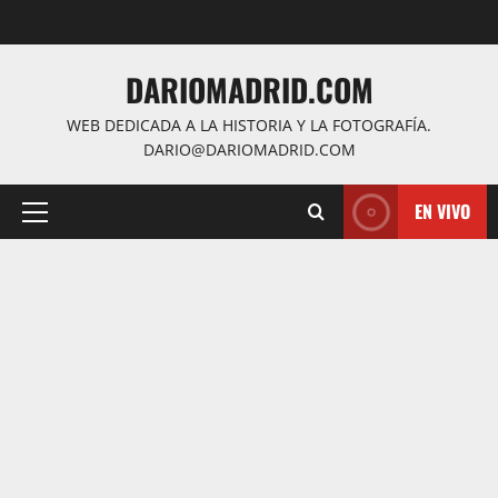
Saltar
al
contenido
DARIOMADRID.COM
WEB DEDICADA A LA HISTORIA Y LA FOTOGRAFÍA.
DARIO@DARIOMADRID.COM
EN VIVO
Menú
principal