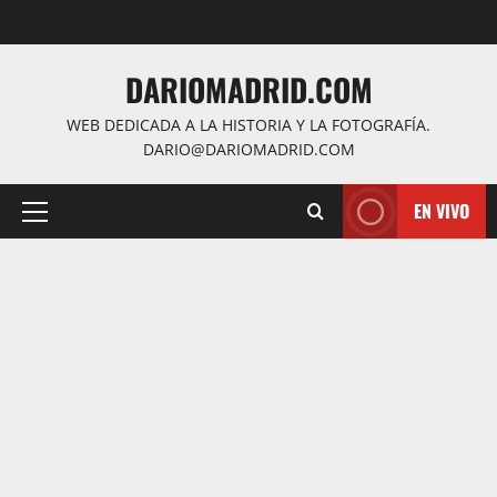
Saltar
al
contenido
DARIOMADRID.COM
WEB DEDICADA A LA HISTORIA Y LA FOTOGRAFÍA.
DARIO@DARIOMADRID.COM
EN VIVO
Menú
principal