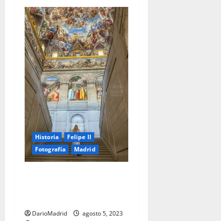
Historia
Felipe II
Fotografía
Madrid
Escalera principal del
Monasterio de San Lorenzo
de El Escorial
DarioMadrid
agosto 5, 2023