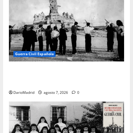
Guerra Civil Española
El día que «fusilaron» al Sagrado Corazón de Jesús:
la destrucción del monumento del Cerro de los
Ángeles
DarioMadrid
agosto 7, 2026
0