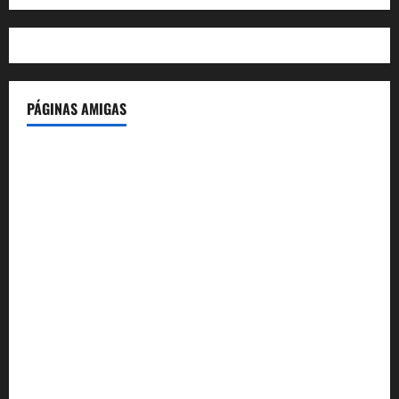
PÁGINAS AMIGAS
IdeasyLetras.com
El Reto Histórico
DarioMadrid.com
LaGuerraCivil.es
HistoriasyEscritos.com
España al Día
Despidos-Laborales.com