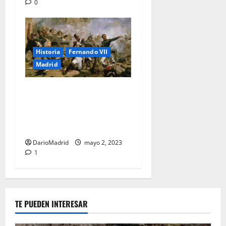
0
Historia
Fernando VII
Madrid
El Dos de Mayo de 1808, un
día de furia contra los
invasores franceses en
Madrid
DarioMadrid
mayo 2, 2023
1
TE PUEDEN INTERESAR