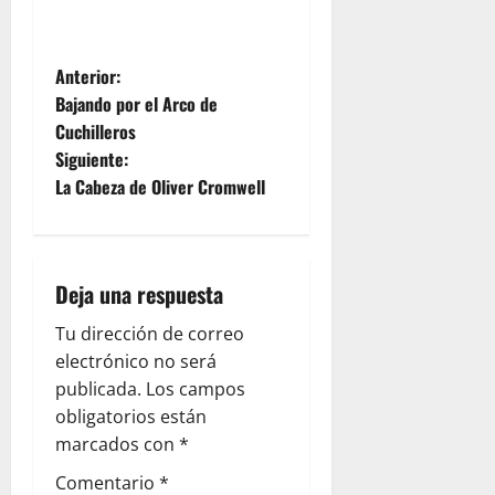
N
Anterior:
Bajando por el Arco de
a
Cuchilleros
Siguiente:
v
La Cabeza de Oliver Cromwell
e
g
Deja una respuesta
a
Tu dirección de correo
c
electrónico no será
publicada.
Los campos
i
obligatorios están
ó
marcados con
*
Comentario
*