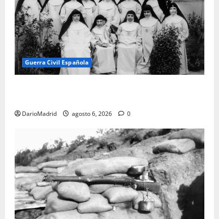
Guerra Civil Española
Las otras fusiladas de La Almudena: la matanza
olvidada de las 23 monjas Adoratrices
DarioMadrid
agosto 6, 2026
0