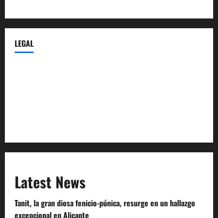
Castellana-Abogados.com
LEGAL
Privacy Policy
Terms of Service
Extra Crunch Terms
Code of Conduct
Latest News
Tanit, la gran diosa fenicio-púnica, resurge en un hallazgo
excepcional en Alicante