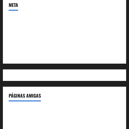
META
Acceder
Feed de entradas
Feed de comentarios
WordPress.org
PÁGINAS AMIGAS
IdeasyLetras.com
El Reto Histórico