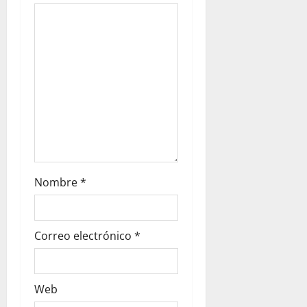
e
e
n
t
r
a
d
Nombre
*
a
s
Correo electrónico
*
Web