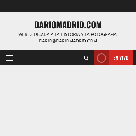
Saltar
al
contenido
DARIOMADRID.COM
WEB DEDICADA A LA HISTORIA Y LA FOTOGRAFÍA.
DARIO@DARIOMADRID.COM
EN VIVO
Menú
principal