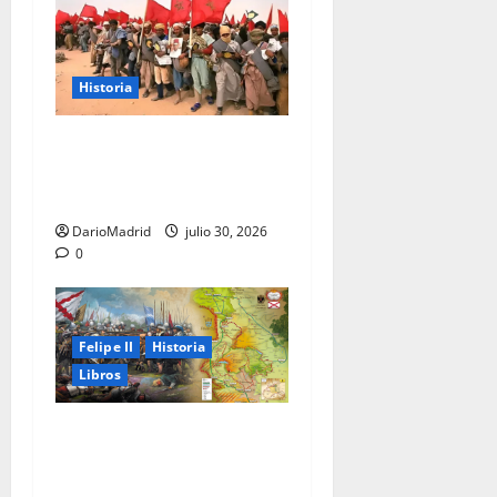
Historia
La Marcha Verde: 350.000
civiles para anexionarse del
Sahara Occidental
DarioMadrid
julio 30, 2026
0
Felipe II
Historia
Libros
El Camino Español: la
marcha de los Tercios que
sostuvo un imperio durante