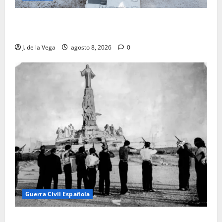
Tanit, la gran diosa fenicio-púnica, resurge en un
hallazgo excepcional en Alicante
J. de la Vega
agosto 8, 2026
0
Guerra Civil Española
El día que «fusilaron» al Sagrado Corazón de Jesús: