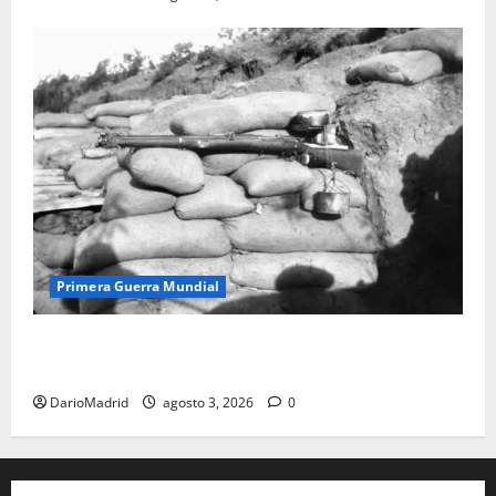
Primera Guerra Mundial
Fusiles de goteo (drip rifles): el truco de dos latas
de agua que engañó a al ejército turco
DarioMadrid
agosto 3, 2026
0