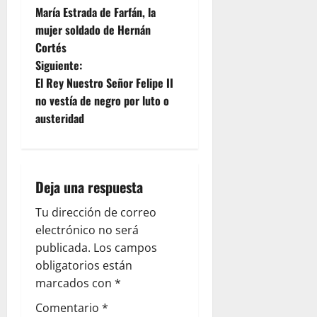
María Estrada de Farfán, la
a
mujer soldado de Hernán
Cortés
v
Siguiente:
e
El Rey Nuestro Señor Felipe II
no vestía de negro por luto o
g
austeridad
a
c
Deja una respuesta
i
Tu dirección de correo
ó
electrónico no será
publicada.
Los campos
n
obligatorios están
marcados con
*
d
Comentario
*