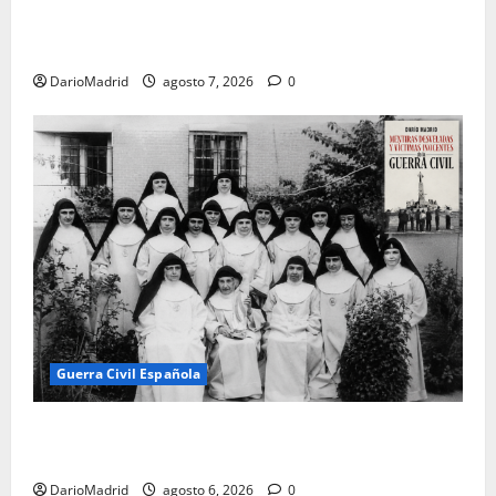
la destrucción del monumento del Cerro de los
Ángeles
DarioMadrid
agosto 7, 2026
0
Guerra Civil Española
Las otras fusiladas de La Almudena: la matanza
olvidada de las 23 monjas Adoratrices
DarioMadrid
agosto 6, 2026
0