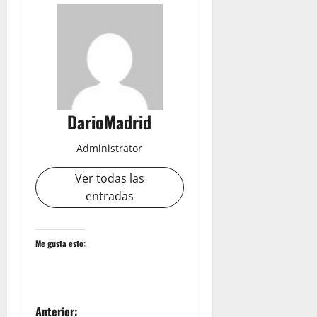
DarioMadrid
Administrator
Ver todas las
entradas
Me gusta esto:
N
Anterior: