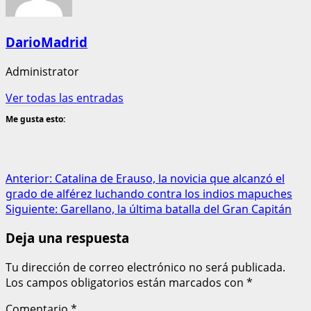
DarioMadrid
Administrator
Ver todas las entradas
Me gusta esto:
Navegación
Anterior:
Catalina de Erauso, la novicia que alcanzó el
grado de alférez luchando contra los indios mapuches
de
Siguiente:
Garellano, la última batalla del Gran Capitán
entradas
Deja una respuesta
Tu dirección de correo electrónico no será publicada.
Los campos obligatorios están marcados con
*
Comentario
*