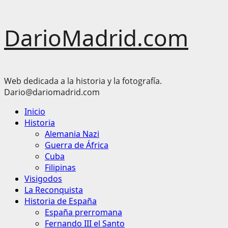
Saltar
DarioMadrid.com
al
contenido
Web dedicada a la historia y la fotografía.
Dario@dariomadrid.com
Menú
Inicio
principal
Historia
Alemania Nazi
Guerra de África
Cuba
Filipinas
Visigodos
La Reconquista
Historia de España
España prerromana
Fernando III el Santo