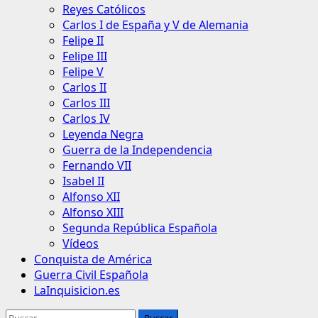
Reyes Católicos
Carlos I de España y V de Alemania
Felipe II
Felipe III
Felipe V
Carlos II
Carlos III
Carlos IV
Leyenda Negra
Guerra de la Independencia
Fernando VII
Isabel II
Alfonso XII
Alfonso XIII
Segunda República Española
Vídeos
Conquista de América
Guerra Civil Española
LaInquisicion.es
Buscar: