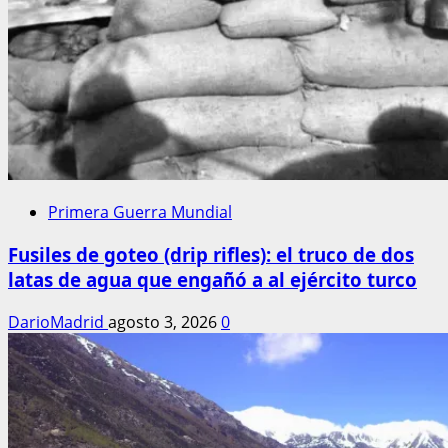
Primera Guerra Mundial
Fusiles de goteo (drip rifles): el truco de dos
latas de agua que engañó a al ejército turco
DarioMadrid
agosto 3, 2026
0