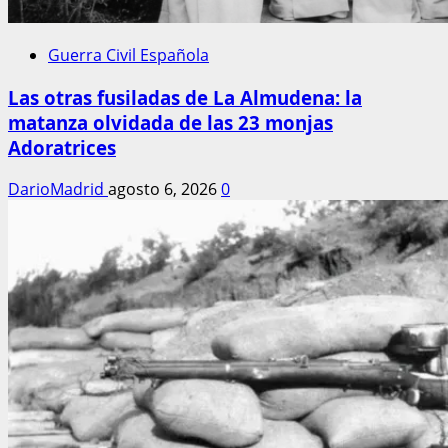
Guerra Civil Española
Las otras fusiladas de La Almudena: la
matanza olvidada de las 23 monjas
Adoratrices
DarioMadrid
agosto 6, 2026
0