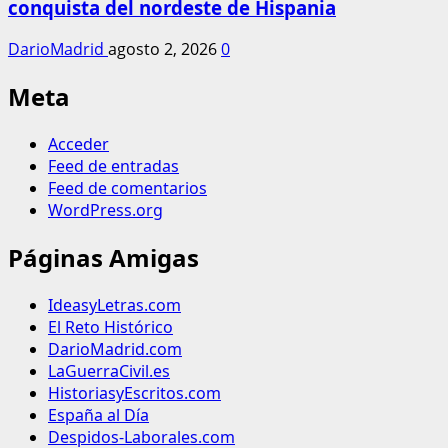
conquista del nordeste de Hispania
DarioMadrid
agosto 2, 2026
0
Meta
Acceder
Feed de entradas
Feed de comentarios
WordPress.org
Páginas Amigas
IdeasyLetras.com
El Reto Histórico
DarioMadrid.com
LaGuerraCivil.es
HistoriasyEscritos.com
España al Día
Despidos-Laborales.com