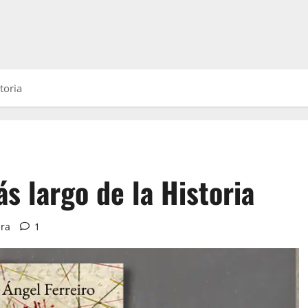
toria
ás largo de la Historia
ura
1