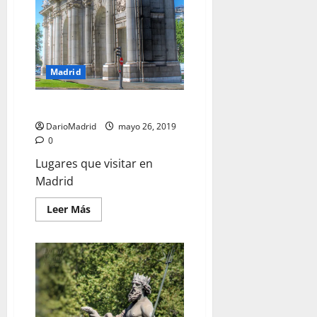
Madrid
La Puerta de Alcalá de Madrid
DarioMadrid
mayo 26, 2019
0
Lugares que visitar en
Madrid
Leer
Leer Más
más
acerca
de
La
Puerta
de
Alcalá
de
Madrid