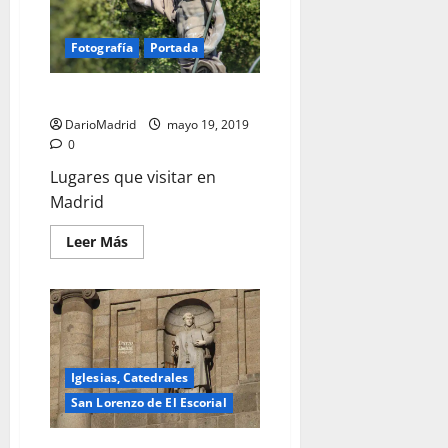
Fotografía
Portada
Neptuno
DarioMadrid
mayo 19, 2019
0
Lugares que visitar en
Madrid
Leer
Leer Más
más
acerca
de
Neptuno
Iglesias, Catedrales
San Lorenzo de El Escorial