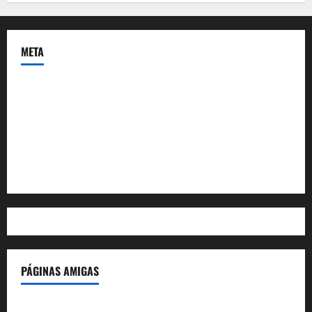
META
Acceder
Feed de entradas
Feed de comentarios
WordPress.org
PÁGINAS AMIGAS
IdeasyLetras.com