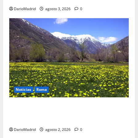
de agua que engañó a al ejército turco
DarioMadrid
agosto 3, 2026
0
Noticias
Roma
Un campamento romano en la Cerdaña desvela el
último episodio bélico de la conquista del nordeste
de Hispania
DarioMadrid
agosto 2, 2026
0