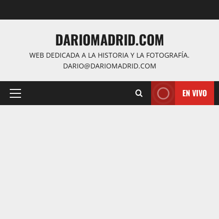
Saltar
al
contenido
DARIOMADRID.COM
WEB DEDICADA A LA HISTORIA Y LA FOTOGRAFÍA.
DARIO@DARIOMADRID.COM
EN VIVO
Menú
principal