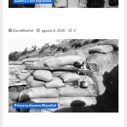
Guerra Civil Española
Las otras fusiladas de La Almudena: la matanza
olvidada de las 23 monjas Adoratrices
DarioMadrid
agosto 6, 2026
0
Primera Guerra Mundial
Fusiles de goteo (drip rifles): el truco de dos latas