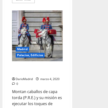
más
acerca
de
Coronel
de
la
Guardia
Real
Madrid
Palacios, Edificios
Soldados de la Banda de
Clarines y Timbales
DarioMadrid
marzo 4, 2020
0
Montan caballos de capa
torda (P.R.E.) y su misión es
ejecutar los toques de