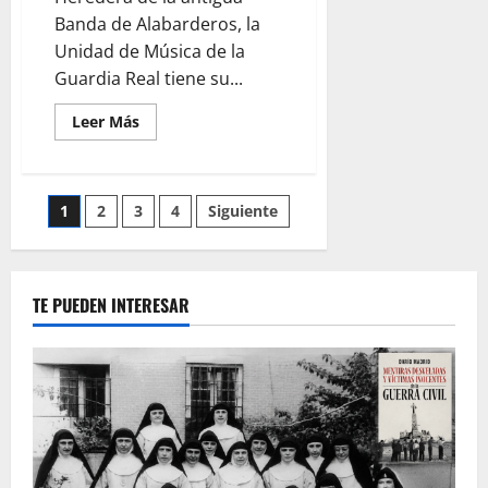
Banda de Alabarderos, la
Unidad de Música de la
Guardia Real tiene su...
Leer
Leer Más
más
acerca
de
Director
de
Paginación
1
2
3
4
Siguiente
la
Unidad
de
de
Música
de
la
entradas
TE PUEDEN INTERESAR
Guardia
Real
de
Madrid