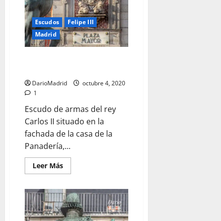
de
1938
Escudos
Felipe III
Madrid
Escudo del rey Carlos II en la
Plaza Mayor de Madrid
DarioMadrid
octubre 4, 2020
1
Escudo de armas del rey
Carlos II situado en la
fachada de la casa de la
Panadería,...
Leer
Leer Más
más
acerca
de
Escudo
del
rey
Carlos
II