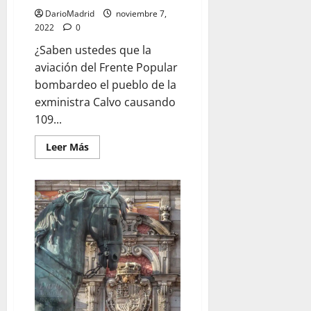
en
el
DarioMadrid
noviembre 7,
Palacio
2022
0
Real
¿Saben ustedes que la
aviación del Frente Popular
bombardeo el pueblo de la
exministra Calvo causando
109...
Leer
Leer Más
más
acerca
de
Cabra,
el
pueblo
cordobés
bombardeado
por
la
aviación
del
Frente
Popular
en
noviembre