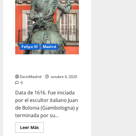
en
la
Plaza
Mayor
de
Madrid
Felipe III
Madrid
La Espalda de Felipe III en la
Plaza Mayor de Madrid
DarioMadrid
octubre 4, 2020
0
Data de 1616. Fue iniciada
por el escultor italiano Juan
de Bolonia (Giambologna) y
terminada por su...
Leer
Leer Más
más
acerca