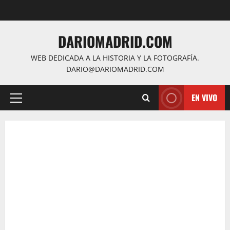
Saltar
al
contenido
DARIOMADRID.COM
WEB DEDICADA A LA HISTORIA Y LA FOTOGRAFÍA.
DARIO@DARIOMADRID.COM
EN VIVO
Menú
principal