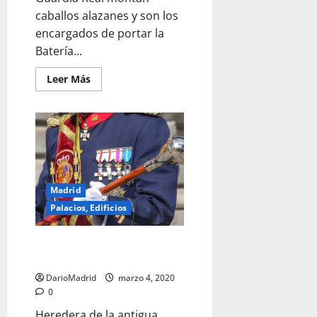
caballos alazanes y son los
encargados de portar la
Batería...
Leer
Leer Más
más
acerca
de
Soldados
de
la
Batería
de
la
Guardia
Real
Madrid
Palacios, Edificios
Director de la Unidad de Música
de la Guardia Real de Madrid
DarioMadrid
marzo 4, 2020
0
Heredera de la antigua