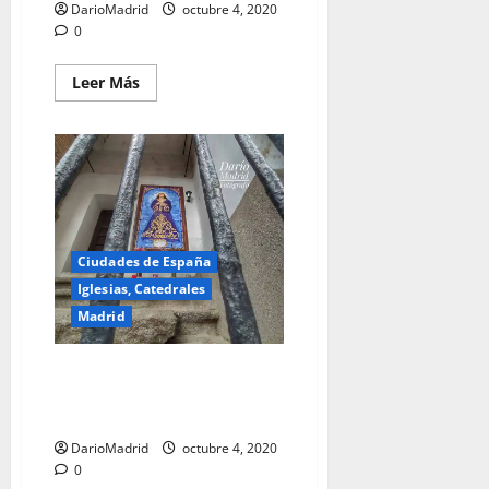
DarioMadrid
octubre 4, 2020
0
Leer
Leer Más
más
acerca
de
La
Estatua
de
Felipe
III
en
la
Plaza
Ciudades de España
Mayor
de
Iglesias, Catedrales
Madrid
Madrid
Imagen del Jesús el Pobre en la
fachada de la Iglesia de Pedro
el Viejo en Madrid
DarioMadrid
octubre 4, 2020
0