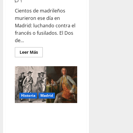
1
Cientos de madrileños
murieron ese día en
Madrid: luchando contra el
francés o fusilados. El Dos
de...
Leer
Leer Más
más
acerca
de
El
Dos
de
Mayo
de
1808,
un
Historia
Madrid
día
de
furia
El Motín de Esquilache: La
contra
los
Revuelta Provocada por la Capa
invasores
franceses
Española y el Sombrero de Tres
en
Picos
Madrid