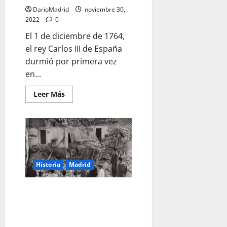
Tres
Picos
DarioMadrid
noviembre 30,
2022
0
El 1 de diciembre de 1764,
el rey Carlos III de España
durmió por primera vez
en...
Leer
Leer Más
más
acerca
de
1
de
diciembre
de
1764:
el
rey
Historia
Madrid
Carlos
III
de
Cabra, el pueblo cordobés
España
duerme
bombardeado por la aviación del
por
Frente Popular en noviembre
primera
vez
de 1938