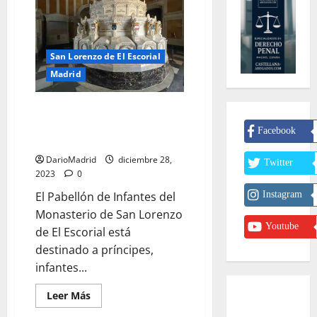
San Lorenzo de El Escorial
Madrid
El Panteón de Infantes del
Monasterio de San Lorenzo de
Facebook
El Escorial
DarioMadrid
diciembre 28,
Twitter
2023
0
Instagram
El Pabellón de Infantes del
Monasterio de San Lorenzo
Youtube
de El Escorial está
destinado a príncipes,
infantes...
Leer
Leer Más
más
acerca