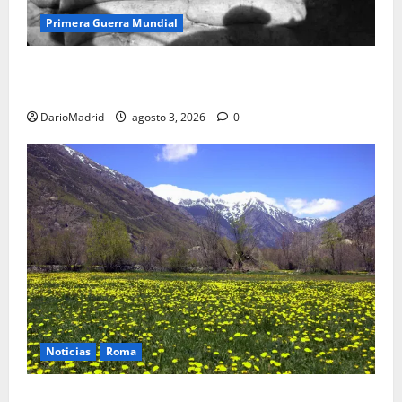
Primera Guerra Mundial
Fusiles de goteo (drip rifles): el truco de dos latas
de agua que engañó a al ejército turco
DarioMadrid
agosto 3, 2026
0
Noticias
Roma
Un campamento romano en la Cerdaña desvela el