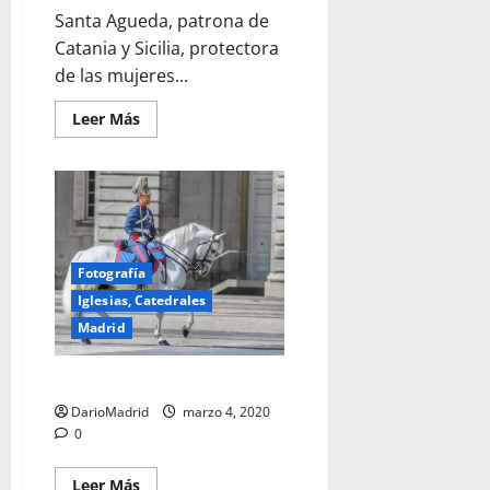
Santa Agueda, patrona de
Catania y Sicilia, protectora
de las mujeres...
Leer
Leer Más
más
acerca
de
Santa
Agueda
y
el
«periodista»
Antonio
Maestre
Fotografía
Iglesias, Catedrales
Madrid
Coronel de la Guardia Real
DarioMadrid
marzo 4, 2020
0
Leer
Leer Más