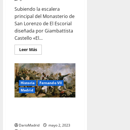
Subiendo la escalera
principal del Monasterio de
San Lorenzo de El Escorial
diseñada por Giambattista
Castello «El...
Leer
Leer Más
más
acerca
de
Escalera
principal
del
Monasterio
de
Historia
Fernando VII
San
Lorenzo
Madrid
de
El
Escorial
El Dos de Mayo de 1808, un día
de furia contra los invasores
franceses en Madrid
DarioMadrid
mayo 2, 2023