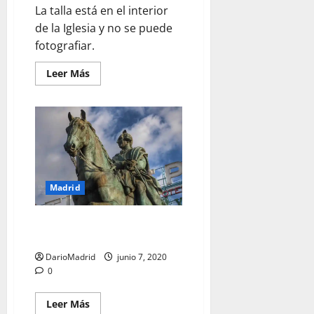
La talla está en el interior
de la Iglesia y no se puede
fotografiar.
Leer
Leer Más
más
acerca
de
Imagen
del
Jesús
el
Pobre
en
la
fachada
Madrid
de
la
Iglesia
de
Estatua del rey Carlos III en la
Pedro
Puerta del Sol de Madrid
el
Viejo
DarioMadrid
junio 7, 2020
en
Madrid
0
Leer
Leer Más
más