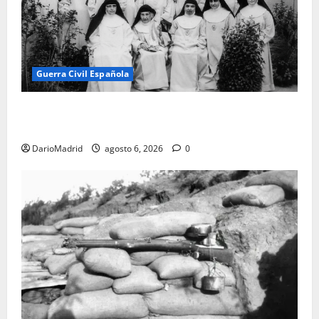
Guerra Civil Española
Las otras fusiladas de La Almudena: la matanza
olvidada de las 23 monjas Adoratrices
DarioMadrid
agosto 6, 2026
0