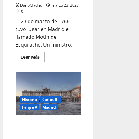
DarioMadrid
marzo 23, 2023
0
El 23 de marzo de 1766
tuvo lugar en Madrid el
llamado Motín de
Esquilache. Un ministro...
Leer
Leer Más
más
acerca
de
El
Motín
de
Esquilache:
La
Revuelta
Historia
Carlos III
Provocada
por
Felipe V
Madrid
la
Capa
Española
y
1 de diciembre de 1764: el rey
el
Carlos III de España duerme por
Sombrero
de
primera vez en el Palacio Real