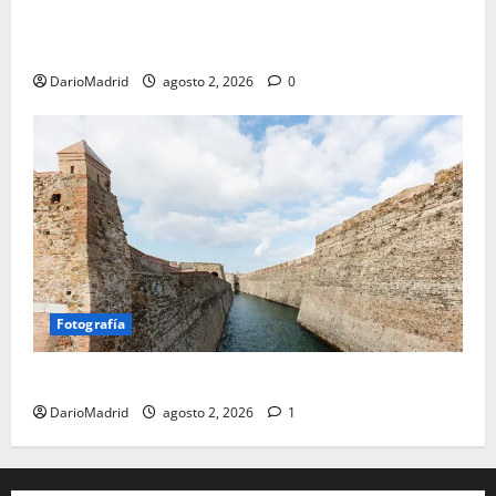
último episodio bélico de la conquista del nordeste
de Hispania
DarioMadrid
agosto 2, 2026
0
Fotografía
Ceuta romana: cuatro siglos bajo el águila de Roma
DarioMadrid
agosto 2, 2026
1