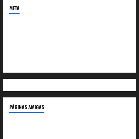
META
Acceder
Feed de entradas
Feed de comentarios
WordPress.org
PÁGINAS AMIGAS
IdeasyLetras.com
El Reto Histórico