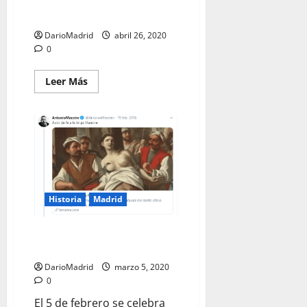
La Diosa Cibeles en Madrid
DarioMadrid
abril 26, 2020
0
Leer
Leer Más
más
acerca
de
La
Diosa
Cibeles
en
Madrid
Historia
Madrid
Santa Agueda y el «periodista»
Antonio Maestre
DarioMadrid
marzo 5, 2020
0
El 5 de febrero se celebra