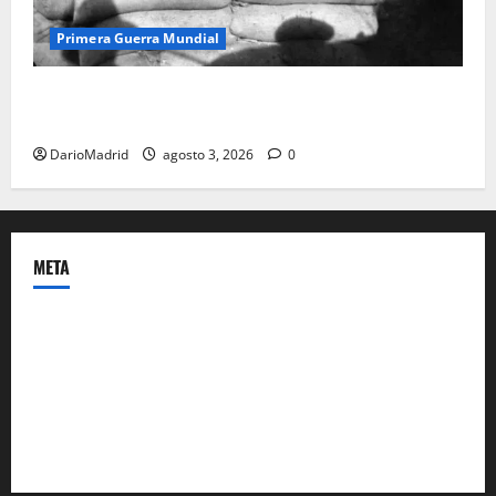
Primera Guerra Mundial
Fusiles de goteo (drip rifles): el truco de dos latas
de agua que engañó a al ejército turco
DarioMadrid
agosto 3, 2026
0
META
Acceder
Feed de entradas
Feed de comentarios
WordPress.org