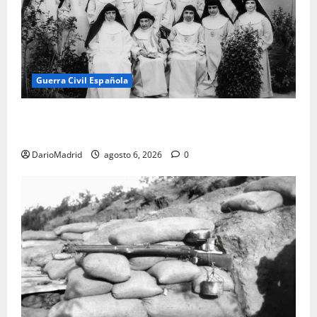
Guerra Civil Española
Las otras fusiladas de La Almudena: la matanza
olvidada de las 23 monjas Adoratrices
DarioMadrid
agosto 6, 2026
0