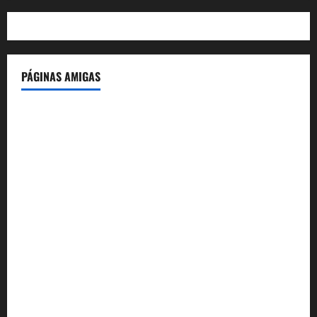
PÁGINAS AMIGAS
IdeasyLetras.com
El Reto Histórico
DarioMadrid.com
LaGuerraCivil.es
HistoriasyEscritos.com
España al Día
Despidos-Laborales.com
Castellana-Abogados.com