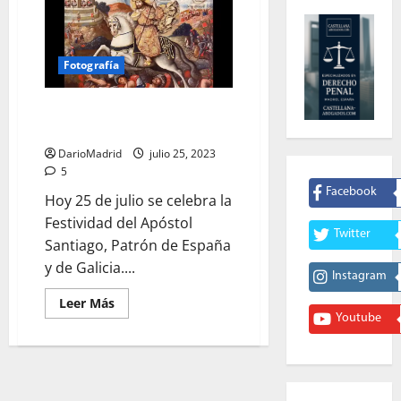
Fotografía
¡Santiago y Cierra, España! (la
coma importa)
DarioMadrid
julio 25, 2023
5
Facebook
Hoy 25 de julio se celebra la
Festividad del Apóstol
Twitter
Santiago, Patrón de España
y de Galicia....
Instagram
Leer
Leer Más
más
Youtube
acerca
de
¡Santiago
y
Cierra,
España!