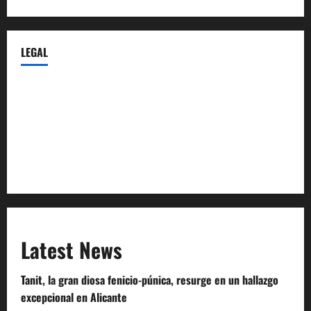
LEGAL
Privacy Policy
Terms of Service
Extra Crunch Terms
Code of Conduct
Latest News
Tanit, la gran diosa fenicio-púnica, resurge en un hallazgo
excepcional en Alicante