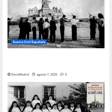
Guerra Civil Española
El día que «fusilaron» al Sagrado Corazón de Jesús:
la destrucción del monumento del Cerro de los
Ángeles
DarioMadrid
agosto 7, 2026
0