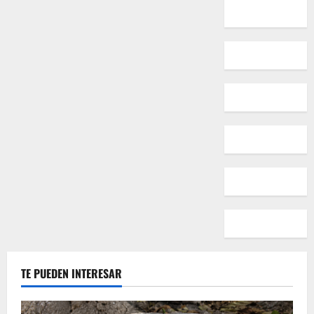
(la
coma
importa)
TE PUEDEN INTERESAR