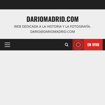
Saltar
al
contenido
DARIOMADRID.COM
WEB DEDICADA A LA HISTORIA Y LA FOTOGRAFÍA.
DARIO@DARIOMADRID.COM
EN VIVO
Menú
principal