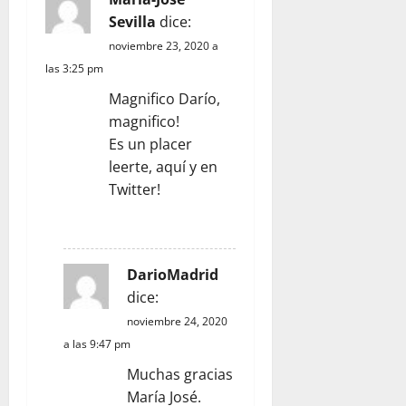
Sevilla
dice:
d
noviembre 23, 2020 a
e
las 3:25 pm
Magnifico Darío,
e
magnifico!
n
Es un placer
leerte, aquí y en
t
Twitter!
r
RESPONDER
a
DarioMadrid
d
dice:
noviembre 24, 2020
a
a las 9:47 pm
s
Muchas gracias
María José.