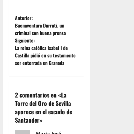
N
Anterior:
Buenaventura Durruti, un
a
criminal con buena prensa
Siguiente:
v
La reina católica Isabel I de
e
Castilla pidió en su testamento
ser enterrada en Granada
g
a
c
2 comentarios en «
La
Torre del Oro de Sevilla
i
aparece en el escudo de
ó
Santander
»
n
Maria-José