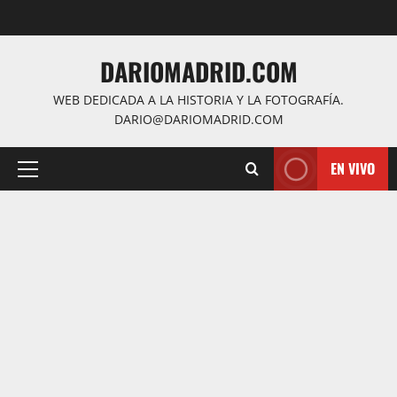
Saltar
al
contenido
DARIOMADRID.COM
WEB DEDICADA A LA HISTORIA Y LA FOTOGRAFÍA.
DARIO@DARIOMADRID.COM
EN VIVO
Menú
principal