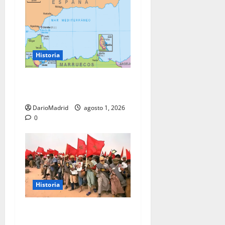
Historia
Ceuta y Melilla: cinco siglos
de soberanía, no una colonia
DarioMadrid
agosto 1, 2026
0
Historia
La Marcha Verde: 350.000
civiles para anexionarse del