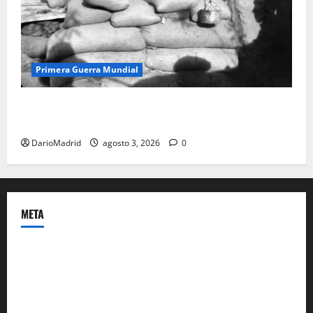
Primera Guerra Mundial
Fusiles de goteo (drip rifles): el truco de dos latas
de agua que engañó a al ejército turco
DarioMadrid
agosto 3, 2026
0
META
Acceder
Feed de entradas
Feed de comentarios