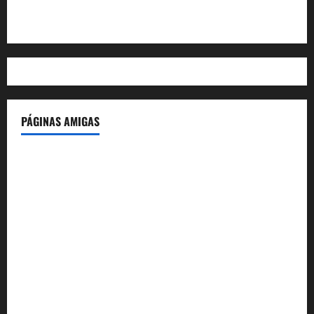
WordPress.org
PÁGINAS AMIGAS
IdeasyLetras.com
El Reto Histórico
DarioMadrid.com
LaGuerraCivil.es
HistoriasyEscritos.com
España al Día