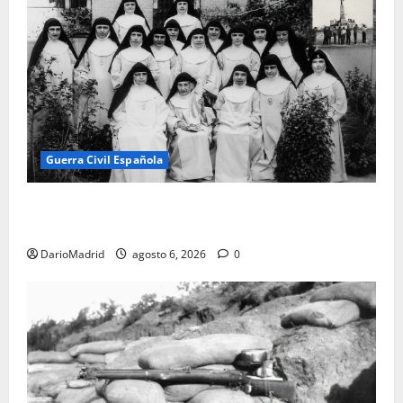
Guerra Civil Española
Las otras fusiladas de La Almudena: la matanza
olvidada de las 23 monjas Adoratrices
DarioMadrid
agosto 6, 2026
0