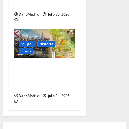
Sahara Occidental
DarioMadrid
julio 30, 2026
0
Felipe II
Historia
Libros
El Camino Español: la
marcha de los Tercios que
sostuvo un imperio durante
80 años
DarioMadrid
julio 24, 2026
0