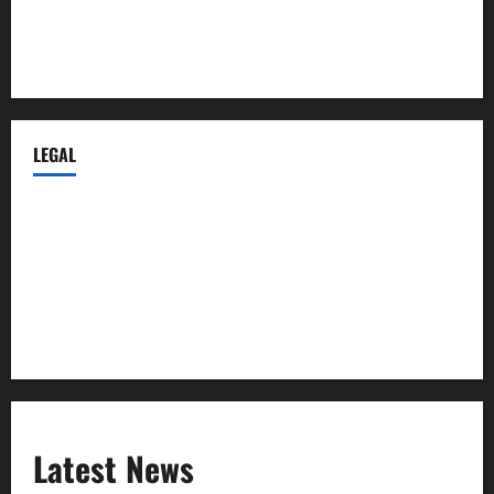
Despidos-Laborales.com
Castellana-Abogados.com
LEGAL
Privacy Policy
Terms of Service
Extra Crunch Terms
Code of Conduct
Latest News