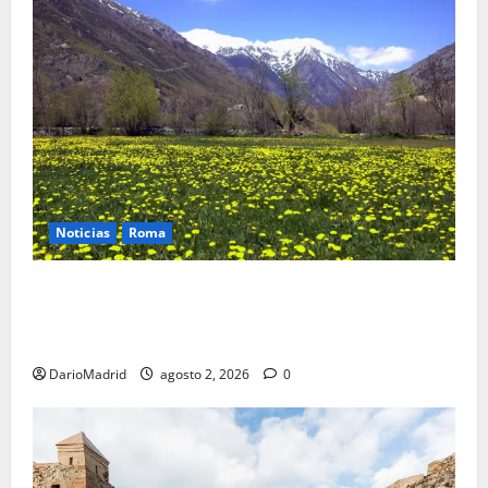
Noticias
Roma
Un campamento romano en la Cerdaña desvela el
último episodio bélico de la conquista del nordeste
de Hispania
DarioMadrid
agosto 2, 2026
0