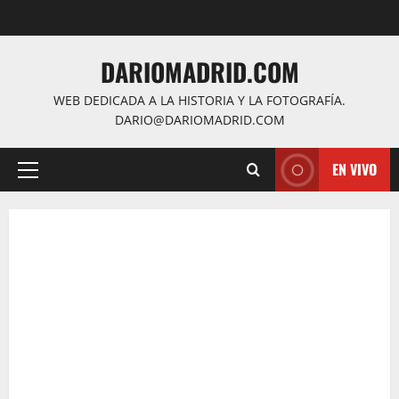
Saltar
al
contenido
DARIOMADRID.COM
WEB DEDICADA A LA HISTORIA Y LA FOTOGRAFÍA.
DARIO@DARIOMADRID.COM
EN VIVO
Menú
principal