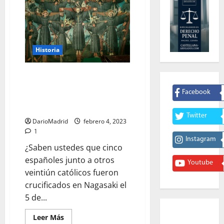
Historia
Los veintiséis mártires
católicos crucificados en
Facebook
Nagasaki el 5 de febrero de
1597
Twitter
DarioMadrid
febrero 4, 2023
1
Instagram
¿Saben ustedes que cinco
españoles junto a otros
Youtube
veintiún católicos fueron
crucificados en Nagasaki el
5 de...
Leer
Leer Más
más