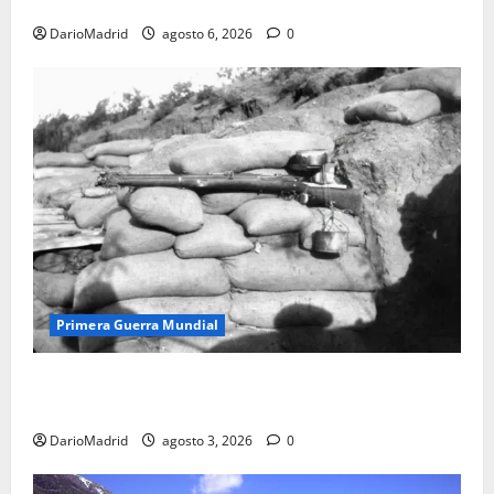
olvidada de las 23 monjas Adoratrices
DarioMadrid
agosto 6, 2026
0
Primera Guerra Mundial
Fusiles de goteo (drip rifles): el truco de dos latas
de agua que engañó a al ejército turco
DarioMadrid
agosto 3, 2026
0