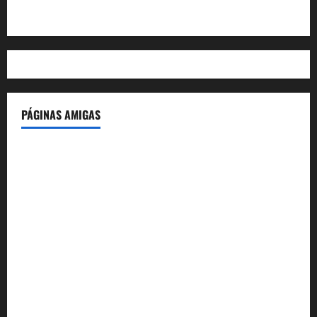
WordPress.org
PÁGINAS AMIGAS
IdeasyLetras.com
El Reto Histórico
DarioMadrid.com
LaGuerraCivil.es
HistoriasyEscritos.com
España al Día