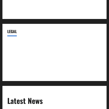
Despidos-Laborales.com
Castellana-Abogados.com
LEGAL
Privacy Policy
Terms of Service
Extra Crunch Terms
Code of Conduct
Latest News