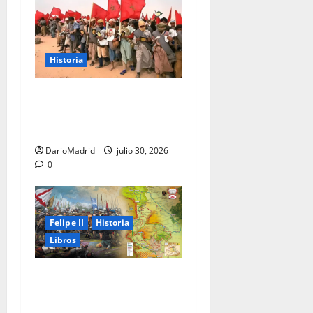
Historia
La Marcha Verde: 350.000
civiles para anexionarse del
Sahara Occidental
DarioMadrid
julio 30, 2026
0
Felipe II
Historia
Libros
El Camino Español: la
marcha de los Tercios que
sostuvo un imperio durante