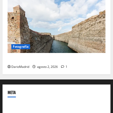
Fotografía
Ceuta romana: cuatro siglos bajo el águila de Roma
DarioMadrid
agosto 2, 2026
1
META
Acceder