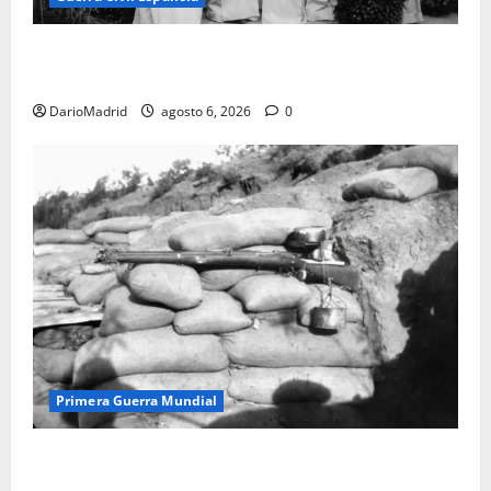
Las otras fusiladas de La Almudena: la matanza
olvidada de las 23 monjas Adoratrices
DarioMadrid
agosto 6, 2026
0
Primera Guerra Mundial
Fusiles de goteo (drip rifles): el truco de dos latas
de agua que engañó a al ejército turco