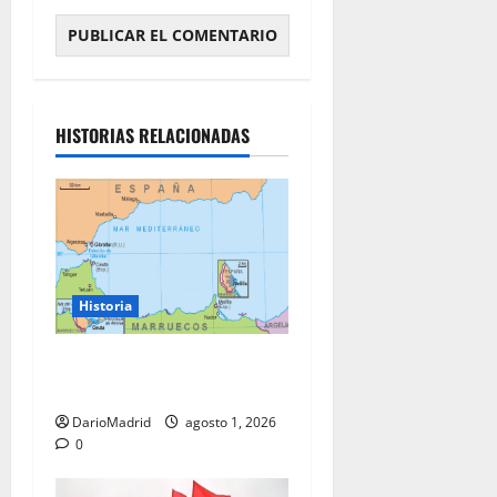
HISTORIAS RELACIONADAS
Historia
Ceuta y Melilla: cinco siglos
de soberanía, no una colonia
DarioMadrid
agosto 1, 2026
0