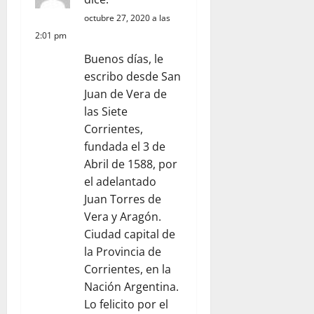
d
octubre 27, 2020 a las
e
2:01 pm
Buenos días, le
e
escribo desde San
n
Juan de Vera de
las Siete
t
Corrientes,
fundada el 3 de
r
Abril de 1588, por
a
el adelantado
Juan Torres de
d
Vera y Aragón.
Ciudad capital de
a
la Provincia de
s
Corrientes, en la
Nación Argentina.
Lo felicito por el