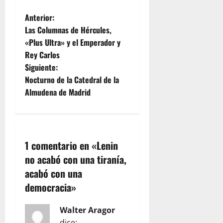
N
Anterior:
Las Columnas de Hércules,
a
«Plus Ultra» y el Emperador y
Rey Carlos
v
Siguiente:
e
Nocturno de la Catedral de la
Almudena de Madrid
g
a
c
1 comentario en «
Lenin
no acabó con una tiranía,
i
acabó con una
ó
democracia
»
n
Walter Aragor
dice: