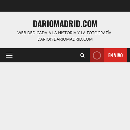
Saltar
al
contenido
DARIOMADRID.COM
WEB DEDICADA A LA HISTORIA Y LA FOTOGRAFÍA.
DARIO@DARIOMADRID.COM
EN VIVO
Menú
principal