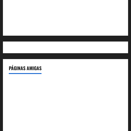
Feed de entradas
Feed de comentarios
WordPress.org
PÁGINAS AMIGAS
IdeasyLetras.com
El Reto Histórico
DarioMadrid.com
LaGuerraCivil.es
HistoriasyEscritos.com