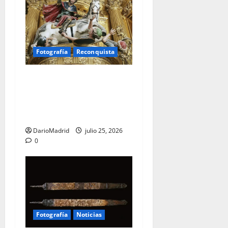
Fotografía
Reconquista
Santiago Matamoros: el
nacimiento de un mito que
forjó ochocientos años de
lucha contra el Islam
DarioMadrid
julio 25, 2026
0
Fotografía
Noticias