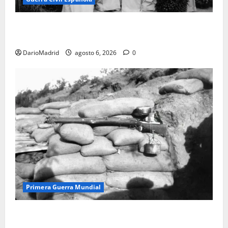
Las otras fusiladas de La Almudena: la matanza
olvidada de las 23 monjas Adoratrices
DarioMadrid
agosto 6, 2026
0
Primera Guerra Mundial
Fusiles de goteo (drip rifles): el truco de dos latas
de agua que engañó a al ejército turco