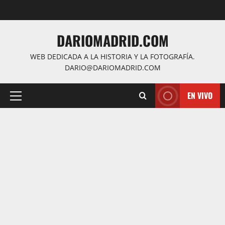
Saltar
al
contenido
DARIOMADRID.COM
WEB DEDICADA A LA HISTORIA Y LA FOTOGRAFÍA.
DARIO@DARIOMADRID.COM
EN VIVO
Menú
principal