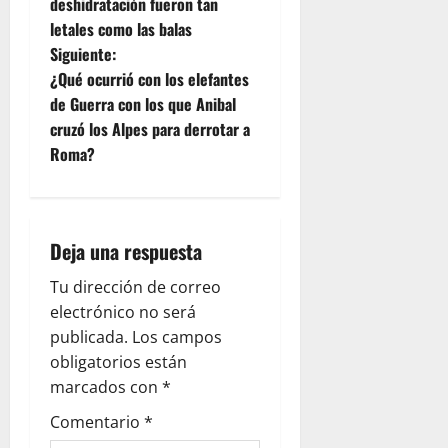
deshidratación fueron tan
v
letales como las balas
e
Siguiente:
¿Qué ocurrió con los elefantes
g
de Guerra con los que Anibal
cruzó los Alpes para derrotar a
a
Roma?
c
i
Deja una respuesta
ó
Tu dirección de correo
n
electrónico no será
publicada.
Los campos
d
obligatorios están
e
marcados con
*
Comentario
*
e