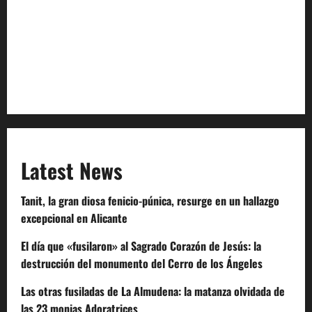
Privacy Policy
Terms of Service
Extra Crunch Terms
Code of Conduct
Latest News
Tanit, la gran diosa fenicio-púnica, resurge en un hallazgo
excepcional en Alicante
El día que «fusilaron» al Sagrado Corazón de Jesús: la
destrucción del monumento del Cerro de los Ángeles
Las otras fusiladas de La Almudena: la matanza olvidada de
las 23 monjas Adoratrices