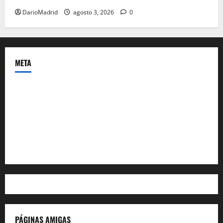
DarioMadrid
agosto 3, 2026
0
META
Acceder
Feed de entradas
Feed de comentarios
WordPress.org
PÁGINAS AMIGAS