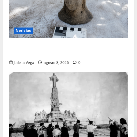
Noticias
Tanit, la gran diosa fenicio-púnica, resurge en un
hallazgo excepcional en Alicante
J. de la Vega
agosto 8, 2026
0