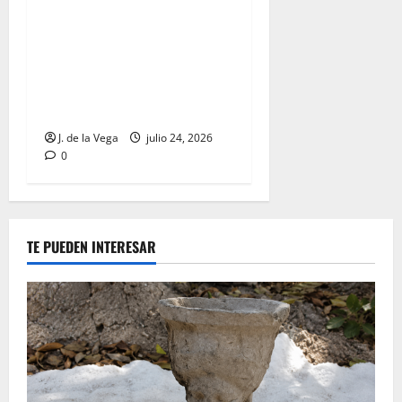
Una espada de hierro de
2.400 años, hallada junto a
los restos de un niño en un
enterramiento galo del
centro de Francia
J. de la Vega
julio 24, 2026
0
TE PUEDEN INTERESAR