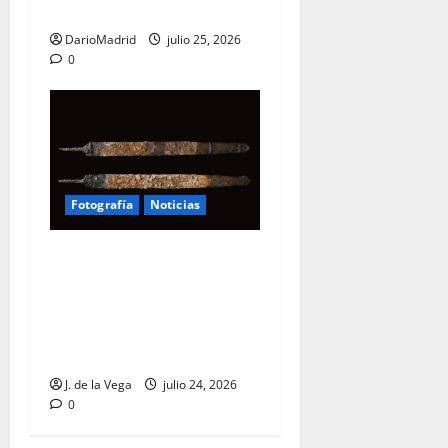
lucha contra el Islam
DarioMadrid
julio 25, 2026
0
Fotografía
Noticias
Una espada de hierro de
2.400 años, hallada junto a
los restos de un niño en un
enterramiento galo del
centro de Francia
J. de la Vega
julio 24, 2026
0