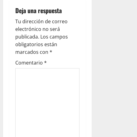
a
Deja una respuesta
c
Tu dirección de correo
i
electrónico no será
ó
publicada.
Los campos
obligatorios están
n
marcados con
*
d
Comentario
*
e
e
n
t
r