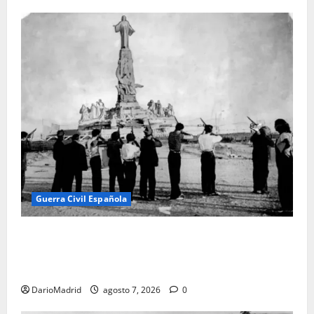
Guerra Civil Española
El día que «fusilaron» al Sagrado Corazón de Jesús:
la destrucción del monumento del Cerro de los
Ángeles
DarioMadrid
agosto 7, 2026
0