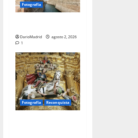
Fotografía
Ceuta romana: cuatro siglos
bajo el águila de Roma
DarioMadrid
agosto 2, 2026
1
Fotografía
Reconquista
Santiago Matamoros: el
nacimiento de un mito que
forjó ochocientos años de