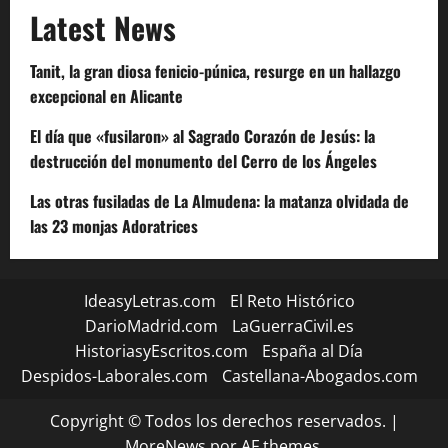
Latest News
Tanit, la gran diosa fenicio-púnica, resurge en un hallazgo
excepcional en Alicante
El día que «fusilaron» al Sagrado Corazón de Jesús: la
destrucción del monumento del Cerro de los Ángeles
Las otras fusiladas de La Almudena: la matanza olvidada de
las 23 monjas Adoratrices
IdeasyLetras.com
El Reto Histórico
DarioMadrid.com
LaGuerraCivil.es
HistoriasyEscritos.com
España al Día
Despidos-Laborales.com
Castellana-Abogados.com
Copyright © Todos los derechos reservados.
|
MoreNews
por AF themes.