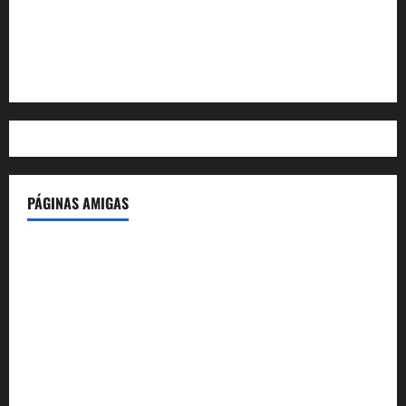
Feed de entradas
Feed de comentarios
WordPress.org
PÁGINAS AMIGAS
IdeasyLetras.com
El Reto Histórico
DarioMadrid.com
LaGuerraCivil.es
HistoriasyEscritos.com