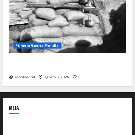
Primera Guerra Mundial
Fusiles de goteo (drip rifles): el truco de dos latas
de agua que engañó a al ejército turco
DarioMadrid
agosto 3, 2026
0
META
Acceder