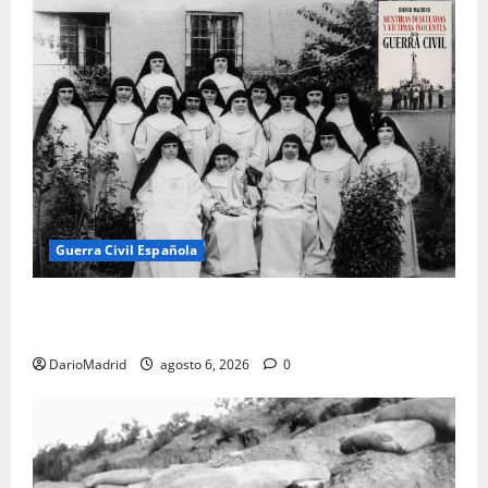
Guerra Civil Española
Las otras fusiladas de La Almudena: la matanza
olvidada de las 23 monjas Adoratrices
DarioMadrid
agosto 6, 2026
0