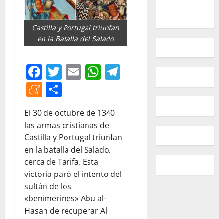
Castilla y Portugal triunfan
en la Batalla del Salado
Facebook
Twitter
Email
WhatsApp
Telegram
Meneame
Compartir
El 30 de octubre de 1340
las armas cristianas de
Castilla y Portugal triunfan
en la batalla del Salado,
cerca de Tarifa. Esta
victoria paró el intento del
sultán de los
«benimerines» Abu al-
Hasan de recuperar Al