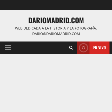
Saltar
al
contenido
DARIOMADRID.COM
WEB DEDICADA A LA HISTORIA Y LA FOTOGRAFÍA.
DARIO@DARIOMADRID.COM
EN VIVO
Menú
principal