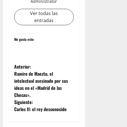
Administrator
Ver todas las
entradas
Me gusta esto:
N
Anterior:
Ramiro de Maeztu, el
a
intelectual asesinado por sus
ideas en el «Madrid de las
v
Checas».
e
Siguiente:
Carlos II: el rey desconocido
g