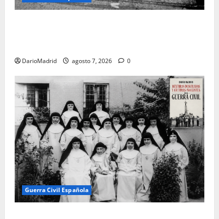
El día que «fusilaron» al Sagrado Corazón de Jesús:
la destrucción del monumento del Cerro de los
Ángeles
DarioMadrid
agosto 7, 2026
0
Guerra Civil Española
Las otras fusiladas de La Almudena: la matanza