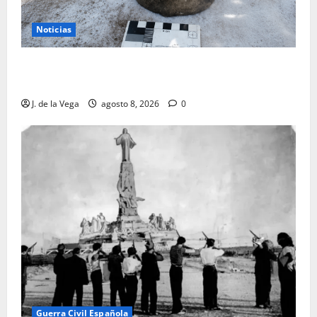
Noticias
Tanit, la gran diosa fenicio-púnica, resurge en un
hallazgo excepcional en Alicante
J. de la Vega
agosto 8, 2026
0
Guerra Civil Española