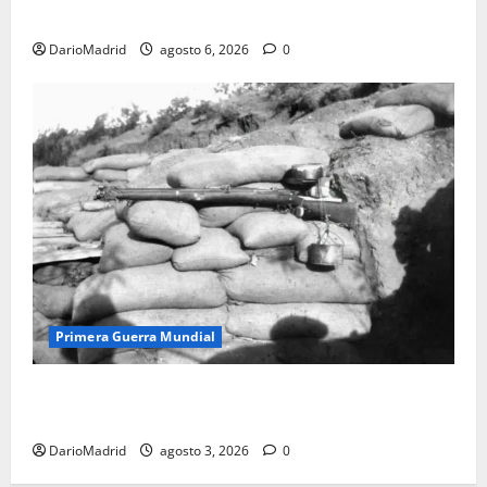
olvidada de las 23 monjas Adoratrices
DarioMadrid
agosto 6, 2026
0
Primera Guerra Mundial
Fusiles de goteo (drip rifles): el truco de dos latas
de agua que engañó a al ejército turco
DarioMadrid
agosto 3, 2026
0