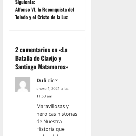
Siguiente:
v
Alfonso VI, la Reconquista del
e
Toledo y el Cristo de la Luz
g
a
2 comentarios en «
La
c
Batalla de Clavijo y
Santiago Matamoros
»
i
ó
Duli
dice:
enero 4, 2021 a las
n
11:53 am
d
Maravillosas y
heroicas historias
e
de Nuestra
Historia que
e