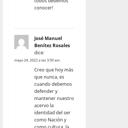
todos debemos
n
conocer!
t
RESPONDER
r
José Manuel
a
Benítez Rosales
dice:
d
mayo 24, 2022 a las 3:50 am
a
Creo que hoy más
que nunca, es
s
cuando debemos
defender y
mantener nuestro
acervo la
identidad del ser
como Nación y
como cultura, la