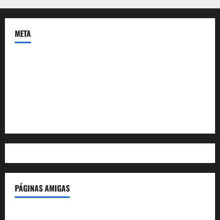
META
Acceder
Feed de entradas
Feed de comentarios
WordPress.org
PÁGINAS AMIGAS
IdeasyLetras.com