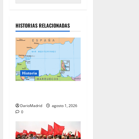
HISTORIAS RELACIONADAS
Historia
Ceuta y Melilla: cinco siglos
de soberanía, no una colonia
DarioMadrid
agosto 1, 2026
0