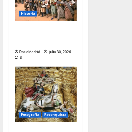
Historia
La Marcha Verde: 350.000
civiles para anexionarse del
Sahara Occidental
DarioMadrid
julio 30, 2026
0
Fotografía
Reconquista
Santiago Matamoros: el