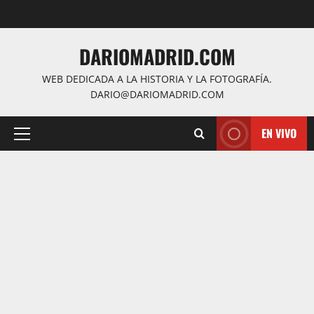
Saltar
al
contenido
DARIOMADRID.COM
WEB DEDICADA A LA HISTORIA Y LA FOTOGRAFÍA.
DARIO@DARIOMADRID.COM
EN VIVO
Menú
principal