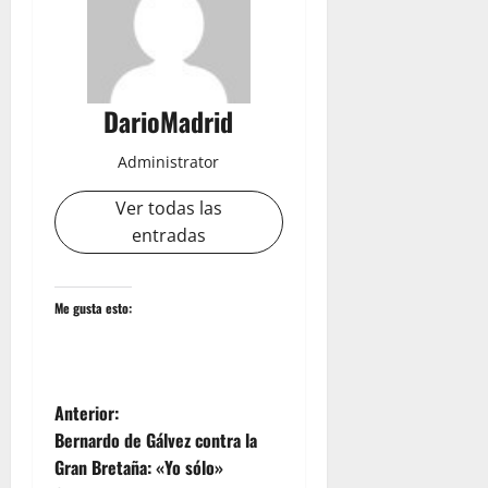
DarioMadrid
Administrator
Ver todas las
entradas
Me gusta esto:
N
Anterior:
Bernardo de Gálvez contra la
a
Gran Bretaña: «Yo sólo»