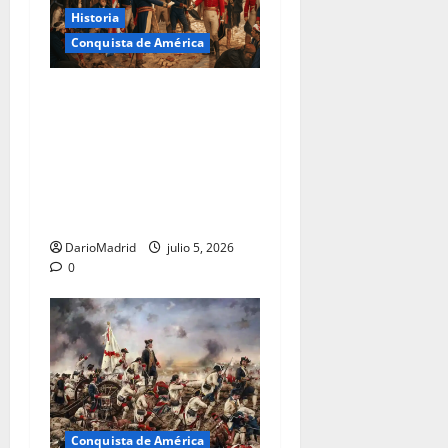
Historia
Conquista de América
El trágico destino de
Santiago de Liniers: De
derrotar a los ingleses en
Buenos Aires al
fusilamiento por su lealtad
al rey
DarioMadrid
julio 5, 2026
0
Conquista de América