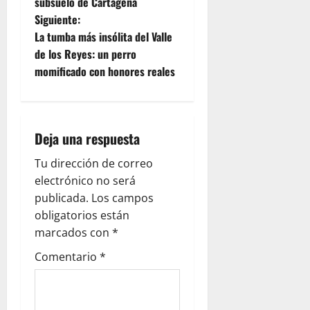
a
subsuelo de Cartagena
Siguiente:
v
La tumba más insólita del Valle
e
de los Reyes: un perro
momificado con honores reales
g
a
Deja una respuesta
c
Tu dirección de correo
i
electrónico no será
ó
publicada.
Los campos
obligatorios están
n
marcados con
*
d
Comentario
*
e