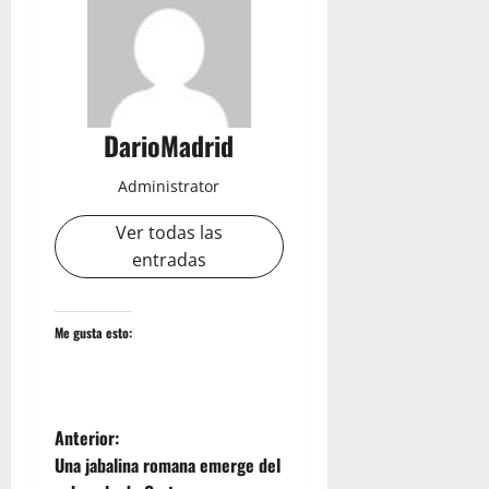
DarioMadrid
Administrator
Ver todas las
entradas
Me gusta esto:
N
Anterior:
Una jabalina romana emerge del