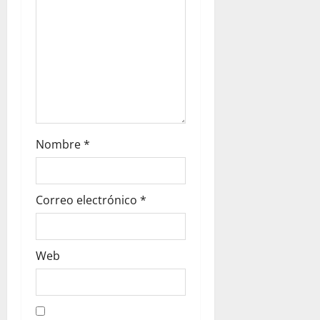
e
n
t
r
a
Nombre
*
d
a
Correo electrónico
*
s
Web