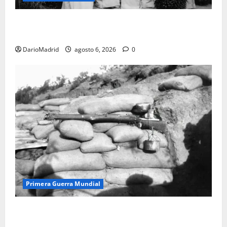
Las otras fusiladas de La Almudena: la matanza
olvidada de las 23 monjas Adoratrices
DarioMadrid
agosto 6, 2026
0
Primera Guerra Mundial
Fusiles de goteo (drip rifles): el truco de dos latas
de agua que engañó a al ejército turco