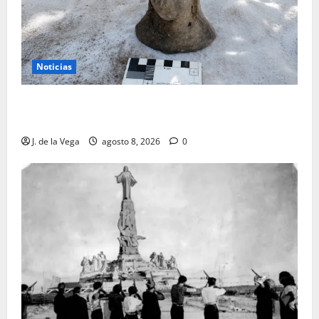
Noticias
Tanit, la gran diosa fenicio-púnica, resurge en un
hallazgo excepcional en Alicante
J. de la Vega
agosto 8, 2026
0