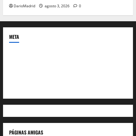
DarioMadrid
agosto 3, 2026
0
META
Acceder
Feed de entradas
Feed de comentarios
WordPress.org
PÁGINAS AMIGAS