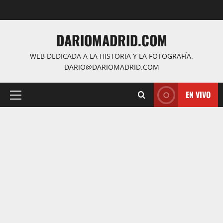
Saltar
al
contenido
DARIOMADRID.COM
WEB DEDICADA A LA HISTORIA Y LA FOTOGRAFÍA.
DARIO@DARIOMADRID.COM
EN VIVO
Menú
principal