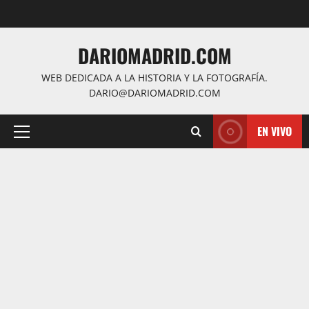
Saltar
al
contenido
DARIOMADRID.COM
WEB DEDICADA A LA HISTORIA Y LA FOTOGRAFÍA.
DARIO@DARIOMADRID.COM
EN VIVO
Menú
principal