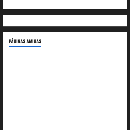
PÁGINAS AMIGAS
IdeasyLetras.com
El Reto Histórico
DarioMadrid.com
LaGuerraCivil.es
HistoriasyEscritos.com
España al Día
Despidos-Laborales.com