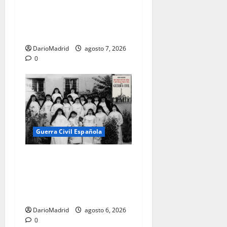
la destrucción del
monumento del Cerro de los
Ángeles
DarioMadrid
agosto 7, 2026
0
Guerra Civil Española
Las otras fusiladas de La
Almudena: la matanza
olvidada de las 23 monjas
Adoratrices
DarioMadrid
agosto 6, 2026
0