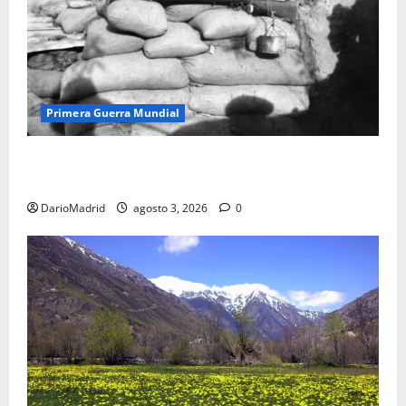
Primera Guerra Mundial
Fusiles de goteo (drip rifles): el truco de dos latas
de agua que engañó a al ejército turco
DarioMadrid
agosto 3, 2026
0