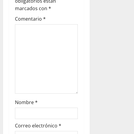
obligatorios están
e
marcados con
*
Comentario
*
e
n
t
r
a
d
a
Nombre
*
s
Correo electrónico
*