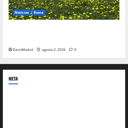
Noticias
Roma
Un campamento romano en la Cerdaña desvela el
último episodio bélico de la conquista del nordeste
de Hispania
DarioMadrid
agosto 2, 2026
0
META
Acceder
Feed de entradas
Feed de comentarios
WordPress.org