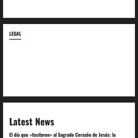
Castellana-Abogados.com
LEGAL
Privacy Policy
Terms of Service
Extra Crunch Terms
Code of Conduct
Latest News
El día que «fusilaron» al Sagrado Corazón de Jesús: la