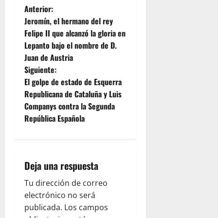
N
Anterior:
Jeromín, el hermano del rey
a
Felipe II que alcanzó la gloria en
Lepanto bajo el nombre de D.
v
Juan de Austria
e
Siguiente:
El golpe de estado de Esquerra
g
Republicana de Cataluña y Luis
Companys contra la Segunda
a
República Española
c
i
Deja una respuesta
ó
Tu dirección de correo
n
electrónico no será
publicada.
Los campos
d