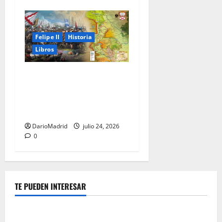
Felipe II
Historia
Libros
El Camino Español: la
marcha de los Tercios que
sostuvo un imperio durante
80 años
DarioMadrid
julio 24, 2026
0
TE PUEDEN INTERESAR
Guerra Civil Española
Las otras fusiladas de La Almudena: la matanza