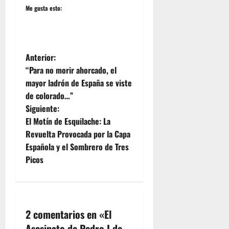
Me gusta esto:
N
Anterior:
“Para no morir ahorcado, el
a
mayor ladrón de España se viste
de colorado…”
v
Siguiente:
e
El Motín de Esquilache: La
Revuelta Provocada por la Capa
g
Española y el Sombrero de Tres
Picos
a
c
i
2 comentarios en «
El
Asesinato de Pedro I de