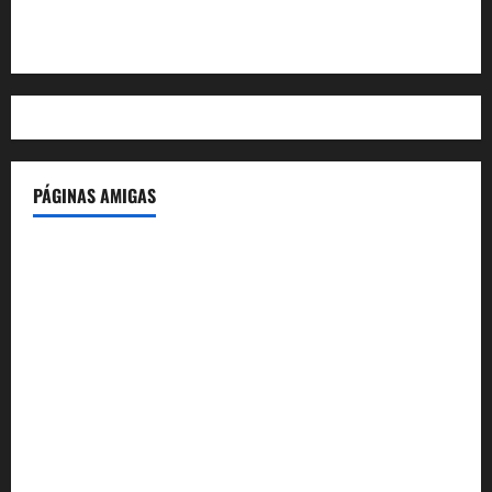
WordPress.org
PÁGINAS AMIGAS
IdeasyLetras.com
El Reto Histórico
DarioMadrid.com
LaGuerraCivil.es
HistoriasyEscritos.com
España al Día