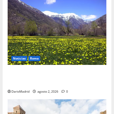
Noticias
Roma
Un campamento romano en la Cerdaña desvela el
último episodio bélico de la conquista del nordeste
de Hispania
DarioMadrid
agosto 2, 2026
0