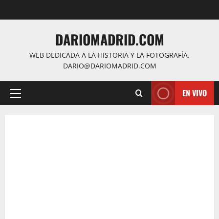
Saltar
al
contenido
DARIOMADRID.COM
WEB DEDICADA A LA HISTORIA Y LA FOTOGRAFÍA.
DARIO@DARIOMADRID.COM
EN VIVO
Menú
principal