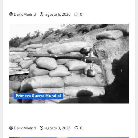
olvidada de las 23 monjas Adoratrices
DarioMadrid
agosto 6, 2026
0
Primera Guerra Mundial
Fusiles de goteo (drip rifles): el truco de dos latas
de agua que engañó a al ejército turco
DarioMadrid
agosto 3, 2026
0