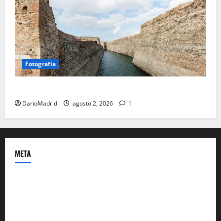
Fotografía
Ceuta romana: cuatro siglos bajo el águila de Roma
DarioMadrid
agosto 2, 2026
1
META
Acceder
Feed de entradas
Feed de comentarios