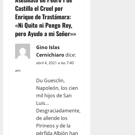
ó
Castilla el Cruel por
n
Enrique de Trastámara:
«Ni Quito ni Pongo Rey,
d
pero Ayudo a mi Señor»
»
e
Gino Islas
e
Cernichiaro
dice:
n
abril 4, 2021 a las 7:40
am
t
Du Guesclin,
r
Napoleón, los cien
mil hijos de San
a
Luis…
Desgraciadamente,
d
de allende los
a
Pirineos y de la
pérfida Albión han