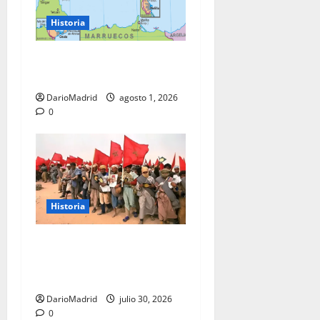
Historia
Ceuta y Melilla: cinco siglos
de soberanía, no una colonia
DarioMadrid
agosto 1, 2026
0
Historia
La Marcha Verde: 350.000
civiles para anexionarse del
Sahara Occidental
DarioMadrid
julio 30, 2026
0