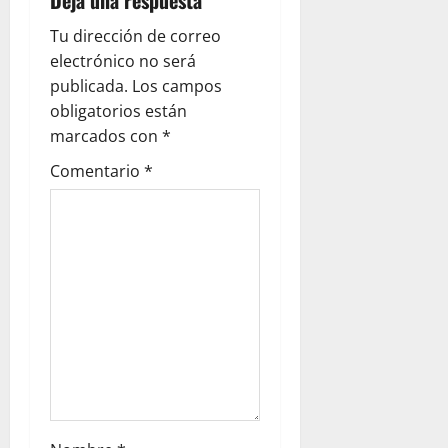
c
Tu dirección de correo
electrónico no será
i
publicada.
Los campos
ó
obligatorios están
marcados con
*
n
Comentario
*
d
e
e
n
t
r