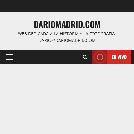
Saltar
al
contenido
DARIOMADRID.COM
WEB DEDICADA A LA HISTORIA Y LA FOTOGRAFÍA.
DARIO@DARIOMADRID.COM
EN VIVO
Menú
principal