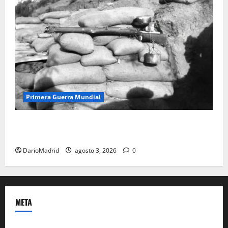
Primera Guerra Mundial
Fusiles de goteo (drip rifles): el truco de dos latas
de agua que engañó a al ejército turco
DarioMadrid
agosto 3, 2026
0
META
Acceder