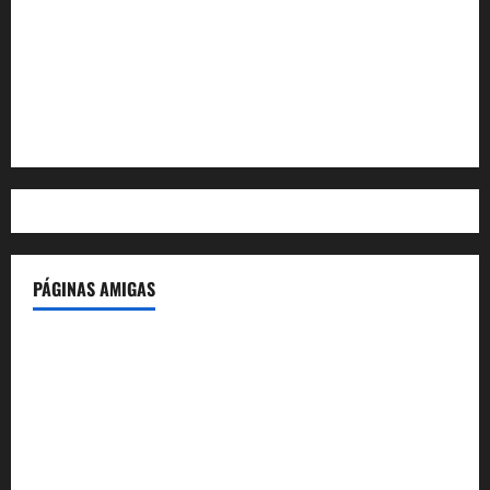
Feed de entradas
Feed de comentarios
WordPress.org
PÁGINAS AMIGAS
IdeasyLetras.com
El Reto Histórico
DarioMadrid.com
LaGuerraCivil.es