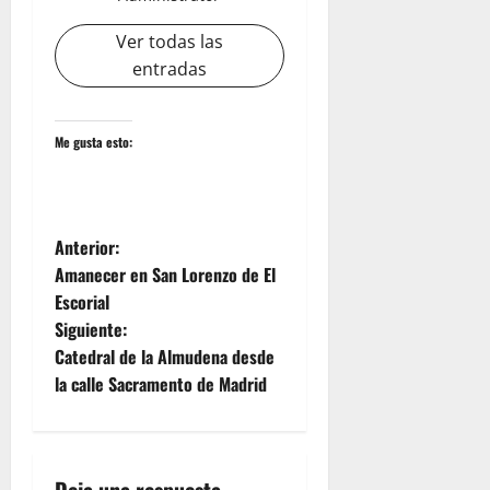
Ver todas las
entradas
Me gusta esto:
N
Anterior:
Amanecer en San Lorenzo de El
a
Escorial
Siguiente:
v
Catedral de la Almudena desde
e
la calle Sacramento de Madrid
g
a
Deja una respuesta