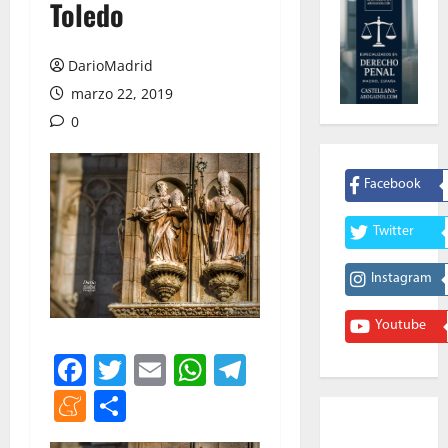
Toledo
DarioMadrid
marzo 22, 2019
0
Facebook
Twitter
Instagram
Youtube
Facebook
Twitter
Email
WhatsApp
Telegram
Meneame
Compartir