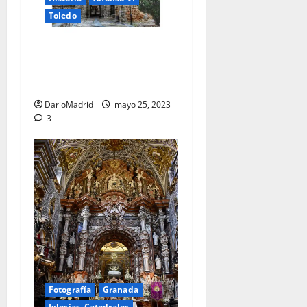
Toledo
Alfonso VI, la Reconquista
del Toledo y el Cristo de la
Luz
DarioMadrid
mayo 25, 2023
3
Fotografía
Granada
Iglesias, Catedrales