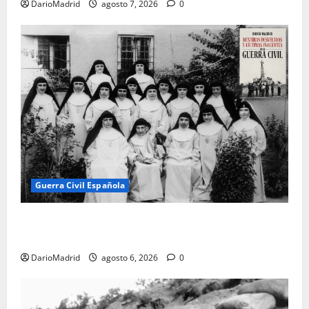
DarioMadrid
agosto 7, 2026
0
Guerra Civil Española
Las otras fusiladas de La Almudena: la matanza
olvidada de las 23 monjas Adoratrices
DarioMadrid
agosto 6, 2026
0