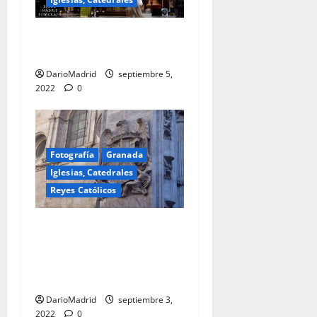
Basílica de Nuestra Señora
de las Angustias en Granada
DarioMadrid
septiembre 5,
2022
0
Fotografía
Granada
Iglesias, Catedrales
Reyes Católicos
Escudo de los Reyes
Católicos en la Puerta del
Perdón de la Catedral de
Granada
DarioMadrid
septiembre 3,
2022
0