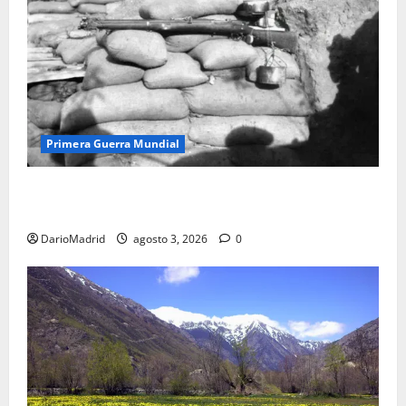
Primera Guerra Mundial
Fusiles de goteo (drip rifles): el truco de dos latas
de agua que engañó a al ejército turco
DarioMadrid
agosto 3, 2026
0