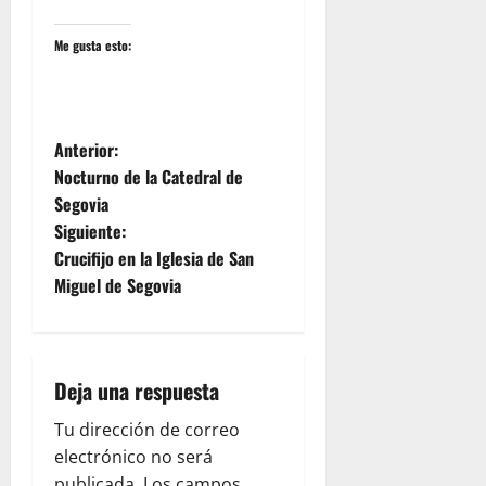
Me gusta esto:
N
Anterior:
Nocturno de la Catedral de
a
Segovia
Siguiente:
v
Crucifijo en la Iglesia de San
e
Miguel de Segovia
g
a
Deja una respuesta
c
Tu dirección de correo
electrónico no será
i
publicada.
Los campos