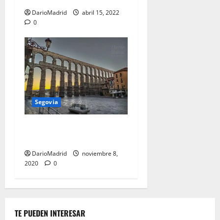
DarioMadrid
abril 15, 2022
0
Segovia
Amanecer en el Acueducto
de Segovia
DarioMadrid
noviembre 8,
2020
0
TE PUEDEN INTERESAR