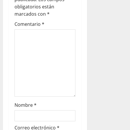
ó
obligatorios están
marcados con
*
n
Comentario
*
d
e
e
n
t
r
a
Nombre
*
d
Correo electrónico
*