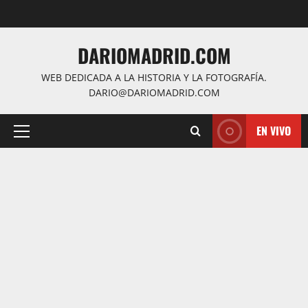
Saltar
al
contenido
DARIOMADRID.COM
WEB DEDICADA A LA HISTORIA Y LA FOTOGRAFÍA.
DARIO@DARIOMADRID.COM
EN VIVO
Menú
principal