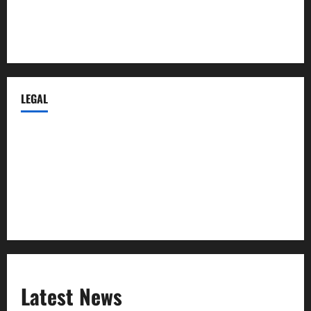
Despidos-Laborales.com
Castellana-Abogados.com
LEGAL
Privacy Policy
Terms of Service
Extra Crunch Terms
Code of Conduct
Latest News