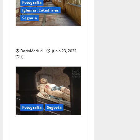
Fotografía
Iglesias, Catedrales
Segovia
Claustro de la Catedral de
Segovia
DarioMadrid
junio 23, 2022
0
Fotografía
Segovia
Cristo Yacente de Gregorio
Fernández en la Catedral de
Segovia