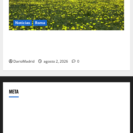
Noticias
Roma
Un campamento romano en la Cerdaña desvela el
último episodio bélico de la conquista del nordeste
de Hispania
DarioMadrid
agosto 2, 2026
0
META
Acceder
Feed de entradas
Feed de comentarios