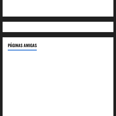
WordPress.org
PÁGINAS AMIGAS
IdeasyLetras.com
El Reto Histórico
DarioMadrid.com
LaGuerraCivil.es
HistoriasyEscritos.com
España al Día