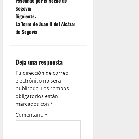
Paseando por la Noche de
a
Segovia
Siguiente:
v
La Torre de Juan II del Alcázar
e
de Segovia
g
a
Deja una respuesta
c
Tu dirección de correo
electrónico no será
i
publicada.
Los campos
ó
obligatorios están
marcados con
*
n
Comentario
*
d
e