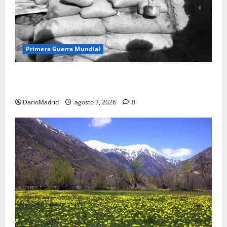
Primera Guerra Mundial
Fusiles de goteo (drip rifles): el truco de dos latas
de agua que engañó a al ejército turco
DarioMadrid
agosto 3, 2026
0