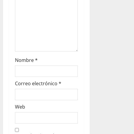
e
n
t
r
a
Nombre
*
d
Correo electrónico
*
a
s
Web