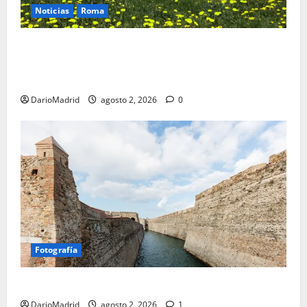
Noticias
Roma
Un campamento romano en la Cerdaña desvela el
último episodio bélico de la conquista del nordeste
de Hispania
DarioMadrid
agosto 2, 2026
0
Fotografía
Ceuta romana: cuatro siglos bajo el águila de Roma
DarioMadrid
agosto 2, 2026
1