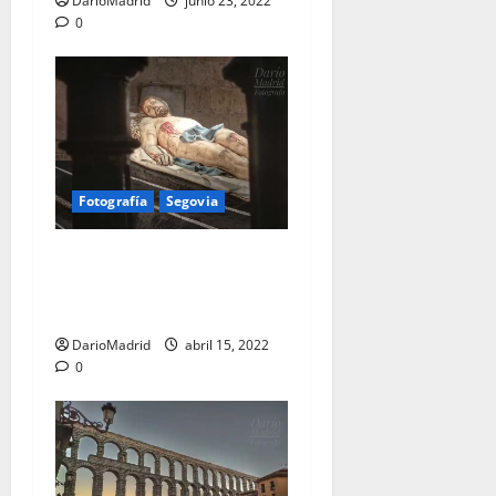
DarioMadrid
junio 23, 2022
0
Fotografía
Segovia
Cristo Yacente de Gregorio
Fernández en la Catedral de
Segovia
DarioMadrid
abril 15, 2022
0