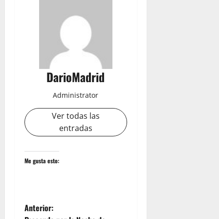
DarioMadrid
Administrator
Ver todas las
entradas
Me gusta esto:
N
Anterior: