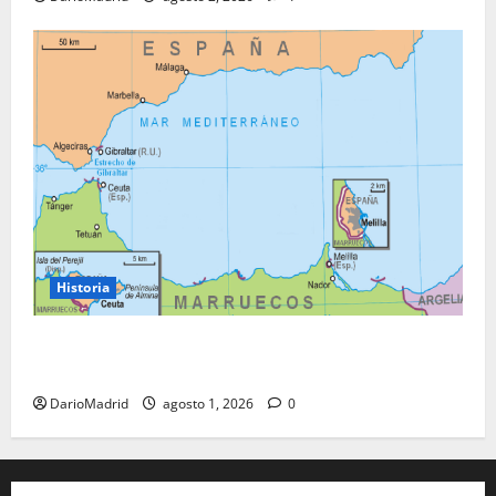
Historia
Ceuta y Melilla: cinco siglos de soberanía, no una
colonia
DarioMadrid
agosto 1, 2026
0