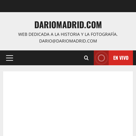
Saltar
al
contenido
DARIOMADRID.COM
WEB DEDICADA A LA HISTORIA Y LA FOTOGRAFÍA.
DARIO@DARIOMADRID.COM
EN VIVO
Menú
principal