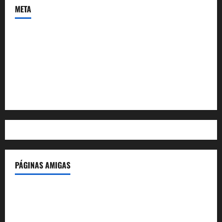
META
Acceder
Feed de entradas
Feed de comentarios
WordPress.org
PÁGINAS AMIGAS
IdeasyLetras.com
El Reto Histórico