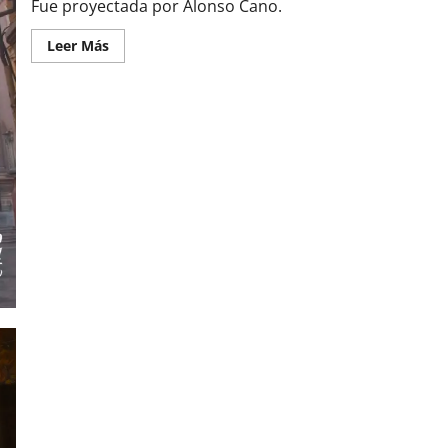
Fue proyectada por Alonso Cano.
Leer
Leer Más
más
acerca
de
Fachada
de
la
Catedral
de
Granada