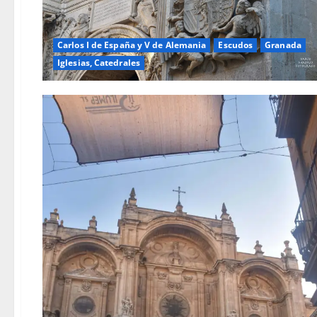
Carlos I de España y V de Alemania
Escudos
Granada
Iglesias, Catedrales