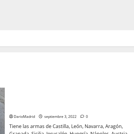
Escudo del Emperador y Rey Carlos en la Puerta del Perdón
de la Catedral de Granada
DarioMadrid
septiembre 3, 2022
0
Tiene las armas de Castilla, León, Navarra, Aragón,
Granada, Sicilia, Jerusalén, Hungría, Nápoles, Austria,