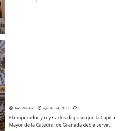
más
acerca
de
La
Virgen
de
la
Antigua
en
la
Catedral
de
Granada
Capilla Mayor de la Catedral de Granada
DarioMadrid
agosto 24, 2022
0
El emperador y rey Carlos dispuso que la Capilla
Mayor de la Catedral de Granada debía servir...