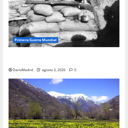
Primera Guerra Mundial
Fusiles de goteo (drip rifles): el truco de dos latas
de agua que engañó a al ejército turco
DarioMadrid
agosto 3, 2026
0