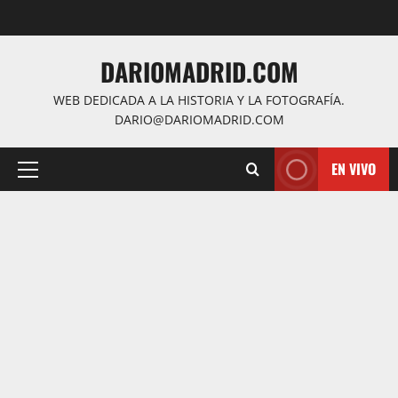
Saltar
al
contenido
DARIOMADRID.COM
WEB DEDICADA A LA HISTORIA Y LA FOTOGRAFÍA.
DARIO@DARIOMADRID.COM
EN VIVO
Menú
principal