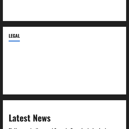
Despidos-Laborales.com
Castellana-Abogados.com
LEGAL
Privacy Policy
Terms of Service
Extra Crunch Terms
Code of Conduct
Latest News