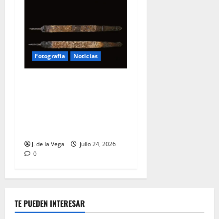
Fotografía
Noticias
Una espada de hierro de
2.400 años, hallada junto a
los restos de un niño en un
enterramiento galo del
centro de Francia
J. de la Vega
julio 24, 2026
0
TE PUEDEN INTERESAR