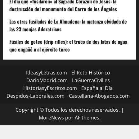
El día que «fusilaron» al Sagrado Corazón de Jesús: la
destrucción del monumento del Cerro de los Ángeles
Las otras fusiladas de La Almudena: la matanza olvidada de
las 23 monjas Adoratrices
Fusiles de goteo (drip rifles): el truco de dos latas de agua
que engañó a al ejército turco
IdeasyLetras.com
El Reto Histórico
DarioMadrid.com
LaGuerraCivil.es
HistoriasyEscritos.com
España al Día
Despidos-Laborales.com
Castellana-Abogados.com
Copyright © Todos los derechos reservados.
|
MoreNews
por AF themes.