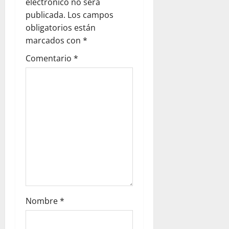
electrónico no será
i
publicada.
Los campos
ó
obligatorios están
marcados con
*
n
Comentario
*
d
e
e
n
t
r
a
Nombre
*
d