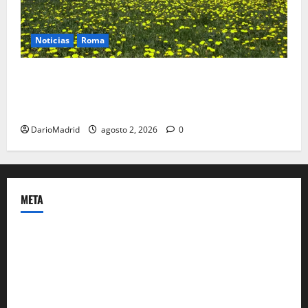
Noticias
Roma
Un campamento romano en la Cerdaña desvela el
último episodio bélico de la conquista del nordeste
de Hispania
DarioMadrid
agosto 2, 2026
0
META
Acceder
Feed de entradas
Feed de comentarios