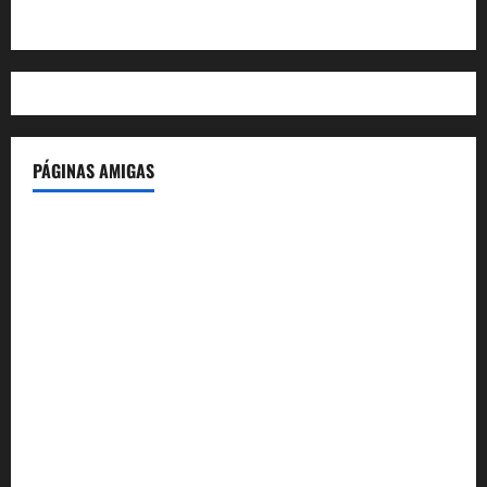
WordPress.org
PÁGINAS AMIGAS
IdeasyLetras.com
El Reto Histórico
DarioMadrid.com
LaGuerraCivil.es
HistoriasyEscritos.com
España al Día