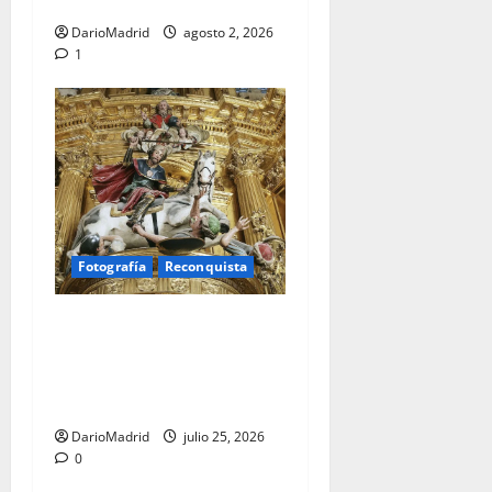
bajo el águila de Roma
DarioMadrid
agosto 2, 2026
1
Fotografía
Reconquista
Santiago Matamoros: el
nacimiento de un mito que
forjó ochocientos años de
lucha contra el Islam
DarioMadrid
julio 25, 2026
0