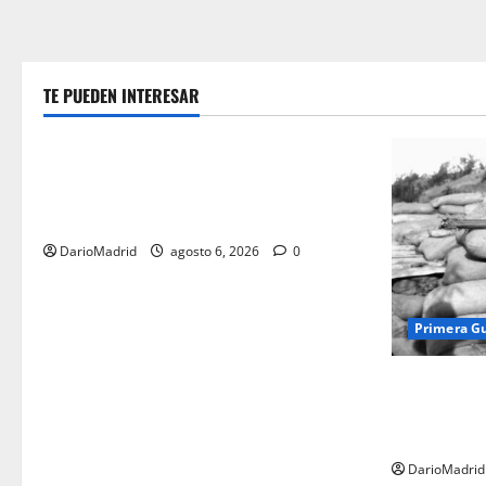
TE PUEDEN INTERESAR
Guerra Civil Española
Las otras fusiladas de La Almudena: la
matanza olvidada de las 23 monjas
Adoratrices
DarioMadrid
agosto 6, 2026
0
Primera G
Fusiles de g
dos latas d
ejército tur
DarioMadrid