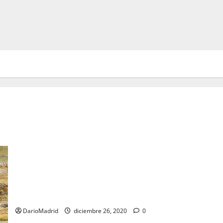
Antonio Chover, el sargento español de Caballería que
sobrevivió a 21 sablazos y algún que otro balazo en Talavera,
durante la Guerra de la Independencia
DarioMadrid
diciembre 26, 2020
0