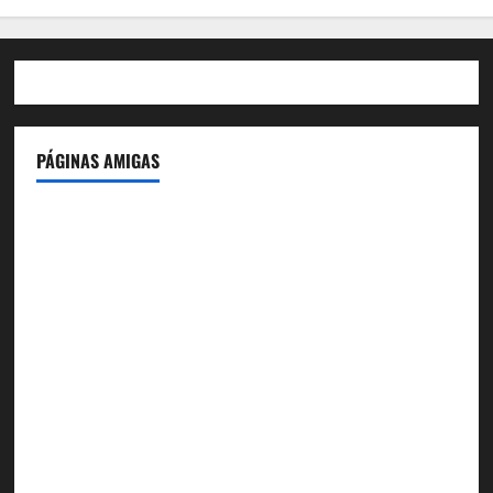
PÁGINAS AMIGAS
IdeasyLetras.com
El Reto Histórico
DarioMadrid.com
LaGuerraCivil.es
HistoriasyEscritos.com
España al Día
Despidos-Laborales.com