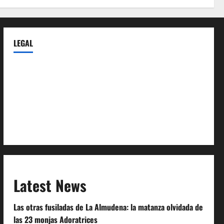
LEGAL
Privacy Policy
Terms of Service
Extra Crunch Terms
Code of Conduct
Latest News
Las otras fusiladas de La Almudena: la matanza olvidada de
las 23 monjas Adoratrices