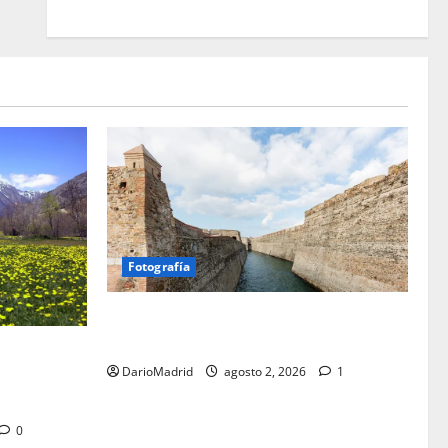
Fotografía
Ceuta romana: cuatro siglos bajo el
águila de Roma
a Cerdaña
DarioMadrid
agosto 2, 2026
1
lico de la
spania
0