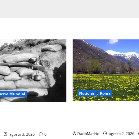
Noticias
Roma
uerra Mundial
Un campamento romano en l
oteo (drip rifles): el truco de
desvela el último episodio bé
e agua que engañó a al
conquista del nordeste de Hi
co
DarioMadrid
agosto 2, 2026
agosto 3, 2026
0