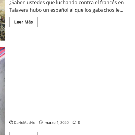
¿Saben ustedes que luchando contra el francés en
Talavera hubo un español al que los gabachos le...
Leer
Leer Más
más
acerca
de
Antonio
Chover,
el
sargento
español
de
Caballería
que
sobrevivió
a
21
sablazos
y
algún
que
otro
balazo
en
Sable de Caballería de la Guardia Real
Talavera,
durante
la
DarioMadrid
marzo 4, 2020
0
Guerra
de