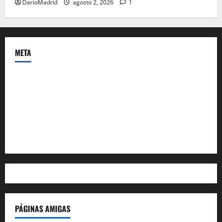
DarioMadrid
agosto 2, 2026
1
META
Acceder
Feed de entradas
Feed de comentarios
WordPress.org
PÁGINAS AMIGAS