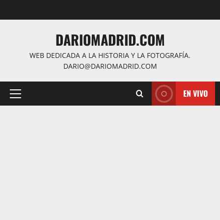
Saltar
al
contenido
DARIOMADRID.COM
WEB DEDICADA A LA HISTORIA Y LA FOTOGRAFÍA.
DARIO@DARIOMADRID.COM
EN VIVO
Menú
principal