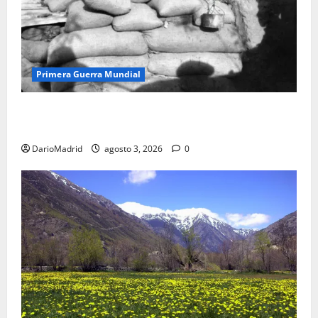
Primera Guerra Mundial
Fusiles de goteo (drip rifles): el truco de dos latas
de agua que engañó a al ejército turco
DarioMadrid
agosto 3, 2026
0