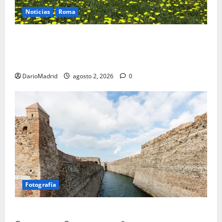
Noticias
Roma
Un campamento romano en la Cerdaña desvela el
último episodio bélico de la conquista del nordeste
de Hispania
DarioMadrid
agosto 2, 2026
0
Fotografía
Ceuta romana: cuatro siglos bajo el águila de Roma