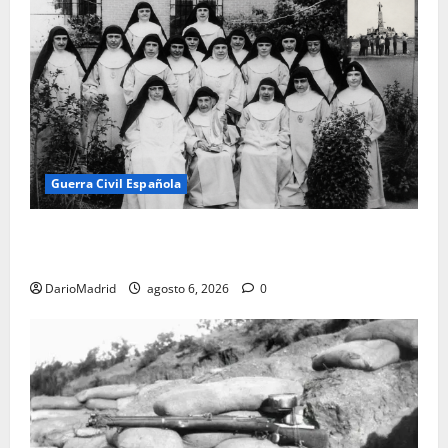
Guerra Civil Española
Las otras fusiladas de La Almudena: la matanza
olvidada de las 23 monjas Adoratrices
DarioMadrid
agosto 6, 2026
0