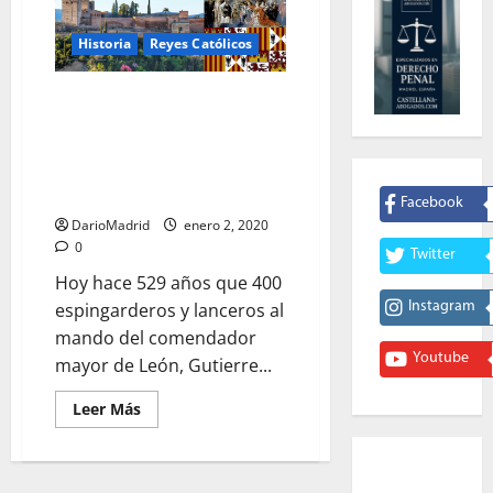
Historia
Reyes Católicos
2 de enero de 1492: La Toma de
Granada por los Reyes Católicos
que ordenó celebrar el rey
Fernando el Católico en su
testamento.
Facebook
DarioMadrid
enero 2, 2020
0
Twitter
Hoy hace 529 años que 400
Instagram
espingarderos y lanceros al
mando del comendador
Youtube
mayor de León, Gutierre...
Leer
Leer Más
más
acerca
de
2
de